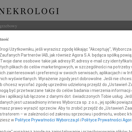
ogrzebowy
tność
Szukaj
ogi Użytkowniku, jeśli wyrazisz zgodę klikając "Akceptuję", Wyborcza sp
Imię i na
 Zaufanych Partnerów IAB, jak również Agora S.A. będąca spółką powi
Twoje dane osobowe takie jak adresy IP, adresy e-mail czy identyfikato
 tych plikach do celów marketingowych, w szczególności na potrzeby 
 zainteresowań i preferencji w swoich serwisach, aplikacjach i w Int
w nich wyświetlanych. Wyrażenie zgody jest dobrowolne. Jeśli nie chce
INNE NE
 lub chcesz wycofać zgodę uprzednio udzieloną przejdź do „Ustawień
Asia
gą być przetwarzane także do celów badania i mierzenia informacji
Asia 
w i aplikacji lub łączone z danymi dot. świadczonych Tobie usług. Jeś
Małgo
nych jest uzasadniony interes Wyborcza sp. z o.o., jej spółki powiąza
Panu
Z żal
masz prawo wyrazić sprzeciw. Aby to zrobić przejdź do „Ustawień Z
Janus
istratorem – w zależności od zakresu sprzeciwu i podmiotu, wobec któ
Janus
dziesz w
Polityce Prywatności Wyborcza.pl
i
Polityce Prywatności Agor
sławowi Jabłońskiemu
Wacła
W dni
ceptuję" wyrażasz zgodę na zainstalowanie i przechowywanie plików t