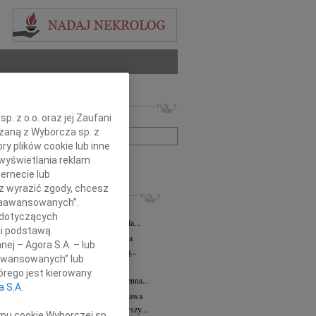
 nekrologów i wspomnień
. z o.o. oraz jej Zaufani
zwisko lub numer ogłoszenia:
ązaną z Wyborcza sp. z
ry plików cookie lub inne
wyświetlania reklam
+ szukanie zaawansowane
ernecie lub
sz wyrazić zgody, chcesz
KROLOGI
 Zaawansowanych”.
 Kułakowska
07.08.2026
Warszawa
 dotyczących
Kułakowska 8 czerwca 1984 - 9 sierpnia...
li podstawą
rzata Kościelska
07.08.2026
Warszawa
nej – Agora S.A. – lub
em żegnam prof. Małgorzatę Kościelską...
aawansowanych” lub
z Goetze
07.08.2026
Warszawa
rego jest kierowany.
z Goetze adwokat 9 lat bez Ciebie Bożenna...
a S.A.
wa Stec-Myśliwska
07.08.2026
Warszawa
u 4 sierpnia 2026 roku zmarła przeżywszy...
ypu cookie Wyborczej sp.