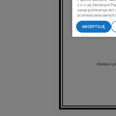
z o. o. jej Zaufanych 
swoje preferencje dot.
wyrazy głęb
przetwarzania danych 
„Ustawienia zaawansow
AKCEPTUJĘ
My, nasi Zaufani Part
dokładnych danych geol
Przechowywanie informa
treści, badnie odbiorcó
Dyrekcja i p