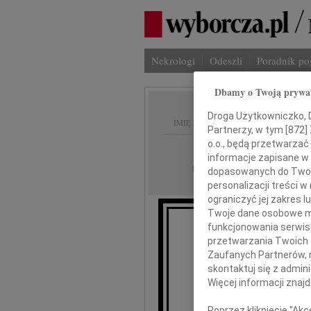
Nekrologi
Odeszli
Poradnik p
Dbamy o Twoją prywa
Droga Użytkowniczko, Dr
IMIĘ I NAZWISKO:
Partnerzy, w tym [
872
]
o.o., będą przetwarzać 
Warszawa
REGION:
informacje zapisane w
14.08.2009
DATA EMISJI:
dopasowanych do Twoich
personalizacji treści 
ograniczyć jej zakres
Twoje dane osobowe mo
funkcjonowania serwisó
przetwarzania Twoich da
Zaufanych Partnerów, 
skontaktuj się z admin
Więcej informacji znaj
Zdzi
Poprzez kliknięcie "Ak