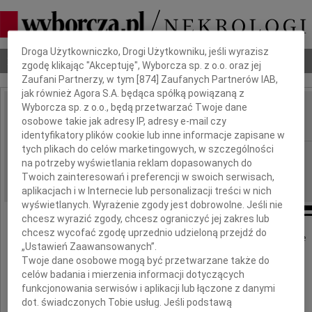
Dbamy o Twoją prywatność
Droga Użytkowniczko, Drogi Użytkowniku, jeśli wyrazisz
Nekrologi
Odeszli
Poradnik pogrzebowy
zgodę klikając "Akceptuję", Wyborcza sp. z o.o. oraz jej
Zaufani Partnerzy, w tym [
874
] Zaufanych Partnerów IAB,
jak również Agora S.A. będąca spółką powiązaną z
Wyborcza sp. z o.o., będą przetwarzać Twoje dane
Konrad Kaczmarek
osobowe takie jak adresy IP, adresy e-mail czy
IMIĘ I NAZWISKO:
identyfikatory plików cookie lub inne informacje zapisane w
tych plikach do celów marketingowych, w szczególności
Poznań
REGION:
na potrzeby wyświetlania reklam dopasowanych do
13.03.2013
DATA EMISJI:
Twoich zainteresowań i preferencji w swoich serwisach,
aplikacjach i w Internecie lub personalizacji treści w nich
wyświetlanych. Wyrażenie zgody jest dobrowolne. Jeśli nie
chcesz wyrazić zgody, chcesz ograniczyć jej zakres lub
chcesz wycofać zgodę uprzednio udzieloną przejdź do
Dnia 11 marca 2013 roku po długiej chorobie
„Ustawień Zaawansowanych”.
zmarł
Twoje dane osobowe mogą być przetwarzane także do
celów badania i mierzenia informacji dotyczących
funkcjonowania serwisów i aplikacji lub łączone z danymi
dot. świadczonych Tobie usług. Jeśli podstawą