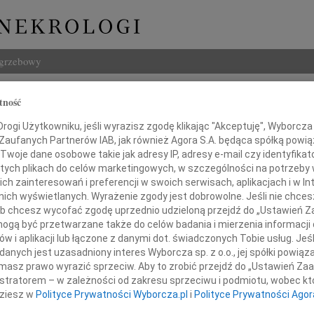
ogrzebowy
Szukaj
tność
usz Starczewski
Imię i na
ogi Użytkowniku, jeśli wyrazisz zgodę klikając "Akceptuję", Wyborcza sp
 Zaufanych Partnerów IAB, jak również Agora S.A. będąca spółką powi
Twoje dane osobowe takie jak adresy IP, adresy e-mail czy identyfikato
 tych plikach do celów marketingowych, w szczególności na potrzeby 
 zainteresowań i preferencji w swoich serwisach, aplikacjach i w Int
INNE NE
w nich wyświetlanych. Wyrażenie zgody jest dobrowolne. Jeśli nie chce
Mari
 lub chcesz wycofać zgodę uprzednio udzieloną przejdź do „Ustawień
Z głę
gą być przetwarzane także do celów badania i mierzenia informacji
Barba
w i aplikacji lub łączone z danymi dot. świadczonych Tobie usług. Jeś
bokim żalem zawiadamiamy, że
Z głę
nych jest uzasadniony interes Wyborcza sp. z o.o., jej spółki powiąza
ycznia 2010 roku zmarł nasz ukochany
Zygf
masz prawo wyrazić sprzeciw. Aby to zrobić przejdź do „Ustawień Z
Mąż, Ojciec i Dziadek
Z żal
istratorem – w zależności od zakresu sprzeciwu i podmiotu, wobec któ
Janus
dziesz w
Polityce Prywatności Wyborcza.pl
i
Polityce Prywatności Agor
Dnia 