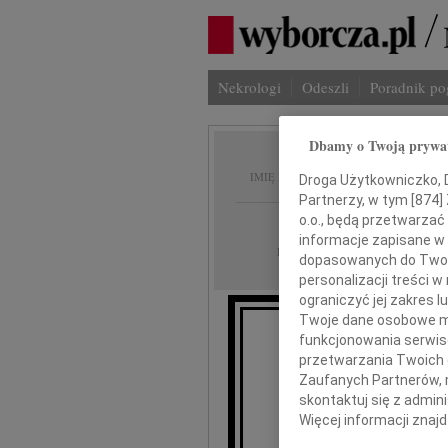
Nekrologi
Odeszli
Poradnik p
Dbamy o Twoją prywa
Eugeni
IMIĘ I NAZWISKO:
Droga Użytkowniczko, Dr
Partnerzy, w tym [
874
]
o.o., będą przetwarzać 
Katowice
REGION:
informacje zapisane w
26.01.2010
DATA EMISJI:
dopasowanych do Twoich
personalizacji treści 
ograniczyć jej zakres
Twoje dane osobowe mo
funkcjonowania serwisó
Z głę
przetwarzania Twoich da
w dniu 25 st
Zaufanych Partnerów, 
skontaktuj się z admin
Więcej informacji znaj