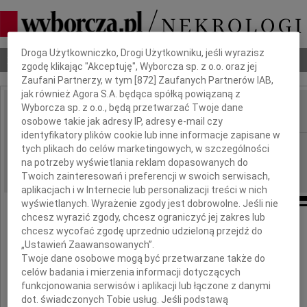
Dbamy o Twoją prywatność
Droga Użytkowniczko, Drogi Użytkowniku, jeśli wyrazisz
Nekrologi
Odeszli
Poradnik pogrzebowy
zgodę klikając "Akceptuję", Wyborcza sp. z o.o. oraz jej
Zaufani Partnerzy, w tym [
872
] Zaufanych Partnerów IAB,
jak również Agora S.A. będąca spółką powiązaną z
Wyborcza sp. z o.o., będą przetwarzać Twoje dane
osobowe takie jak adresy IP, adresy e-mail czy
IMIĘ I NAZWISKO:
identyfikatory plików cookie lub inne informacje zapisane w
Zielona Góra
REGION:
tych plikach do celów marketingowych, w szczególności
na potrzeby wyświetlania reklam dopasowanych do
09.03.2013
DATA EMISJI:
Twoich zainteresowań i preferencji w swoich serwisach,
aplikacjach i w Internecie lub personalizacji treści w nich
wyświetlanych. Wyrażenie zgody jest dobrowolne. Jeśli nie
chcesz wyrazić zgody, chcesz ograniczyć jej zakres lub
chcesz wycofać zgodę uprzednio udzieloną przejdź do
Joli
„Ustawień Zaawansowanych”.
Twoje dane osobowe mogą być przetwarzane także do
celów badania i mierzenia informacji dotyczących
wyrazy najgłębszego współczucia
oraz słowa wsparcia
funkcjonowania serwisów i aplikacji lub łączone z danymi
z powodu śmierci
dot. świadczonych Tobie usług. Jeśli podstawą