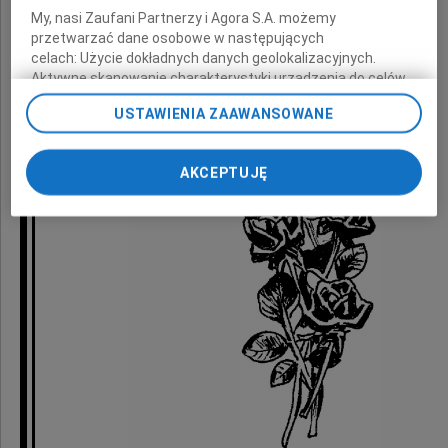
My, nasi Zaufani Partnerzy i Agora S.A. możemy
przetwarzać dane osobowe w następujących
celach:
Użycie dokładnych danych geolokalizacyjnych.
Aktywne skanowanie charakterystyki urządzenia do celów
identyfikacji. Przechowywanie informacji na urządzeniu lub
USTAWIENIA ZAAWANSOWANE
dostęp do nich. Spersonalizowane reklamy i treści, pomiar
reklam i treści, badnie odbiorców i ulepszanie usług.
Lista Zaufanych Partnerów
AKCEPTUJĘ