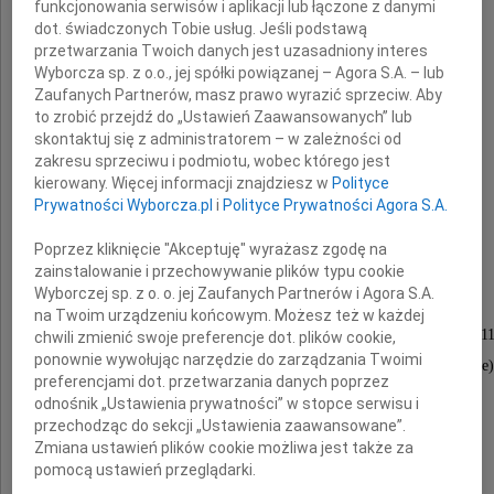
Mąż, Tata, Dziadek i Brat
funkcjonowania serwisów i aplikacji lub łączone z danymi
dot. świadczonych Tobie usług. Jeśli podstawą
przetwarzania Twoich danych jest uzasadniony interes
Wyborcza sp. z o.o., jej spółki powiązanej – Agora S.A. – lub
Zaufanych Partnerów, masz prawo wyrazić sprzeciw. Aby
to zrobić przejdź do „Ustawień Zaawansowanych” lub
skontaktuj się z administratorem – w zależności od
zakresu sprzeciwu i podmiotu, wobec którego jest
płk.
kierowany. Więcej informacji znajdziesz w
Polityce
Prywatności Wyborcza.pl
i
Polityce Prywatności Agora S.A.
Michał Pawłowski
Poprzez kliknięcie "Akceptuję" wyrażasz zgodę na
zainstalowanie i przechowywanie plików typu cookie
Wyborczej sp. z o. o. jej Zaufanych Partnerów i Agora S.A.
Uroczystości pogrzebowe odbędą się
na Twoim urządzeniu końcowym. Możesz też w każdej
w dniu 28 stycznia 2010 roku (czwartek) o godz. 1
chwili zmienić swoje preferencje dot. plików cookie,
ponownie wywołując narzędzie do zarządzania Twoimi
w kościele pod wezwaniem NWP (Salwatorianie)
preferencjami dot. przetwarzania danych poprzez
odnośnik „Ustawienia prywatności” w stopce serwisu i
przechodząc do sekcji „Ustawienia zaawansowane”.
Pogrążona w smutku
Zmiana ustawień plików cookie możliwa jest także za
pomocą ustawień przeglądarki.
rodzina