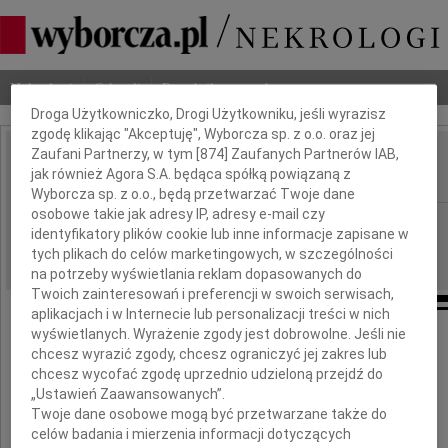
Dbamy o Twoją prywatność
Nekrologi
Odeszli
Poradnik pogrzebowy
Droga Użytkowniczko, Drogi Użytkowniku, jeśli wyrazisz
zgodę klikając "Akceptuję", Wyborcza sp. z o.o. oraz jej
Zaufani Partnerzy, w tym [
874
] Zaufanych Partnerów IAB,
Michał Pawłowski
jak również Agora S.A. będąca spółką powiązaną z
IMIĘ I NAZWISKO:
Wyborcza sp. z o.o., będą przetwarzać Twoje dane
osobowe takie jak adresy IP, adresy e-mail czy
Katowice
REGION:
identyfikatory plików cookie lub inne informacje zapisane w
26.01.2010
DATA EMISJI:
tych plikach do celów marketingowych, w szczególności
na potrzeby wyświetlania reklam dopasowanych do
Twoich zainteresowań i preferencji w swoich serwisach,
aplikacjach i w Internecie lub personalizacji treści w nich
wyświetlanych. Wyrażenie zgody jest dobrowolne. Jeśli nie
chcesz wyrazić zgody, chcesz ograniczyć jej zakres lub
Z głębokim żalem zawiadamiamy,
chcesz wycofać zgodę uprzednio udzieloną przejdź do
że dnia 22 stycznia 2010 roku
„Ustawień Zaawansowanych”.
Twoje dane osobowe mogą być przetwarzane także do
zmarł nasz najdroższy, ukochany
celów badania i mierzenia informacji dotyczących