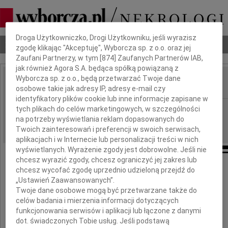
Dbamy o Twoją prywatność
Droga Użytkowniczko, Drogi Użytkowniku, jeśli wyrazisz
Nekrologi
Odeszli
Poradnik pogrzebowy
zgodę klikając "Akceptuję", Wyborcza sp. z o.o. oraz jej
Zaufani Partnerzy, w tym [
874
] Zaufanych Partnerów IAB,
jak również Agora S.A. będąca spółką powiązaną z
Wyborcza sp. z o.o., będą przetwarzać Twoje dane
osobowe takie jak adresy IP, adresy e-mail czy
IMIĘ I NAZWISKO:
identyfikatory plików cookie lub inne informacje zapisane w
Lublin
tych plikach do celów marketingowych, w szczególności
REGION:
na potrzeby wyświetlania reklam dopasowanych do
26.01.2010
DATA EMISJI:
Twoich zainteresowań i preferencji w swoich serwisach,
aplikacjach i w Internecie lub personalizacji treści w nich
wyświetlanych. Wyrażenie zgody jest dobrowolne. Jeśli nie
chcesz wyrazić zgody, chcesz ograniczyć jej zakres lub
Pani magister
chcesz wycofać zgodę uprzednio udzieloną przejdź do
„Ustawień Zaawansowanych”.
Monice Czubie
Twoje dane osobowe mogą być przetwarzane także do
celów badania i mierzenia informacji dotyczących
funkcjonowania serwisów i aplikacji lub łączone z danymi
wyrazy głębokiego współczucia
dot. świadczonych Tobie usług. Jeśli podstawą
z powodu śmierci