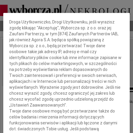
Dbamy o Twoją prywatność
Droga Użytkowniczko, Drogi Użytkowniku, jeśli wyrazisz
Nekrologi
Odeszli
Poradnik pogrzebowy
zgodę klikając "Akceptuję", Wyborcza sp. z o.o. oraz jej
Zaufani Partnerzy, w tym [
874
] Zaufanych Partnerów IAB,
jak również Agora S.A. będąca spółką powiązaną z
Wyborcza sp. z o.o., będą przetwarzać Twoje dane
Stanisław Kotarski
osobowe takie jak adresy IP, adresy e-mail czy
IMIĘ I NAZWISKO:
identyfikatory plików cookie lub inne informacje zapisane w
tych plikach do celów marketingowych, w szczególności
Gdańsk
REGION:
na potrzeby wyświetlania reklam dopasowanych do
05.03.2013
DATA EMISJI:
Twoich zainteresowań i preferencji w swoich serwisach,
aplikacjach i w Internecie lub personalizacji treści w nich
wyświetlanych. Wyrażenie zgody jest dobrowolne. Jeśli nie
chcesz wyrazić zgody, chcesz ograniczyć jej zakres lub
chcesz wycofać zgodę uprzednio udzieloną przejdź do
Rodzina pogrążona w głębokim żalu zawiadamia
„Ustawień Zaawansowanych”.
że 2 marca 2013 roku zmarł
Twoje dane osobowe mogą być przetwarzane także do
celów badania i mierzenia informacji dotyczących
funkcjonowania serwisów i aplikacji lub łączone z danymi
dot. świadczonych Tobie usług. Jeśli podstawą