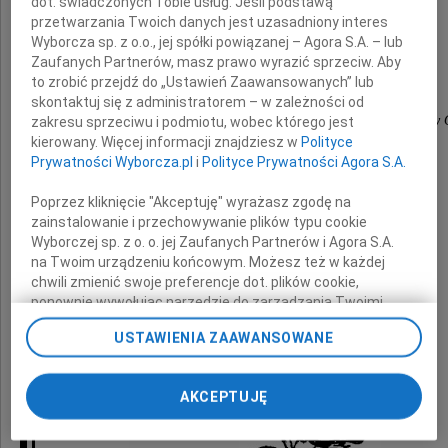
dot. świadczonych Tobie usług. Jeśli podstawą
Matki
przetwarzania Twoich danych jest uzasadniony interes
Wyborcza sp. z o.o., jej spółki powiązanej – Agora S.A. – lub
Zaufanych Partnerów, masz prawo wyrazić sprzeciw. Aby
składają
to zrobić przejdź do „Ustawień Zaawansowanych” lub
skontaktuj się z administratorem – w zależności od
Pracownicy i uczniowie Zespołu Szkół Specjalnych w
zakresu sprzeciwu i podmiotu, wobec którego jest
kierowany. Więcej informacji znajdziesz w
Polityce
Prywatności Wyborcza.pl
i
Polityce Prywatności Agora S.A.
Poprzez kliknięcie "Akceptuję" wyrażasz zgodę na
zainstalowanie i przechowywanie plików typu cookie
Wyborczej sp. z o. o. jej Zaufanych Partnerów i Agora S.A.
na Twoim urządzeniu końcowym. Możesz też w każdej
chwili zmienić swoje preferencje dot. plików cookie,
ponownie wywołując narzędzie do zarządzania Twoimi
preferencjami dot. przetwarzania danych poprzez
USTAWIENIA ZAAWANSOWANE
odnośnik „Ustawienia prywatności” w stopce serwisu i
przechodząc do sekcji „Ustawienia zaawansowane”.
Zmiana ustawień plików cookie możliwa jest także za
AKCEPTUJĘ
pomocą ustawień przeglądarki.
My, nasi Zaufani Partnerzy i Agora S.A. możemy