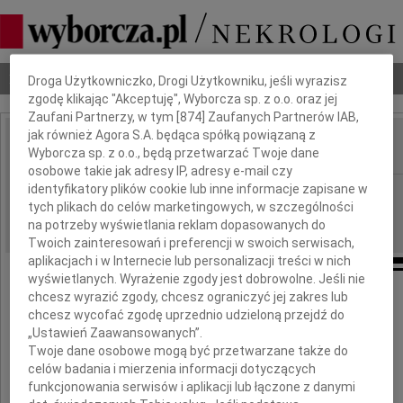
Dbamy o Twoją prywatność
Nekrologi
Odeszli
Poradnik pogrzebowy
Droga Użytkowniczko, Drogi Użytkowniku, jeśli wyrazisz
zgodę klikając "Akceptuję", Wyborcza sp. z o.o. oraz jej
Zaufani Partnerzy, w tym [
874
] Zaufanych Partnerów IAB,
jak również Agora S.A. będąca spółką powiązaną z
Wyborcza sp. z o.o., będą przetwarzać Twoje dane
IMIĘ I NAZWISKO:
osobowe takie jak adresy IP, adresy e-mail czy
identyfikatory plików cookie lub inne informacje zapisane w
Opole
REGION:
tych plikach do celów marketingowych, w szczególności
05.03.2013
DATA EMISJI:
na potrzeby wyświetlania reklam dopasowanych do
Twoich zainteresowań i preferencji w swoich serwisach,
aplikacjach i w Internecie lub personalizacji treści w nich
wyświetlanych. Wyrażenie zgody jest dobrowolne. Jeśli nie
chcesz wyrazić zgody, chcesz ograniczyć jej zakres lub
Bernadecie Pasoń
chcesz wycofać zgodę uprzednio udzieloną przejdź do
„Ustawień Zaawansowanych”.
Twoje dane osobowe mogą być przetwarzane także do
Serdeczne wyrazy współczucia
celów badania i mierzenia informacji dotyczących
z powodu śmierci
funkcjonowania serwisów i aplikacji lub łączone z danymi