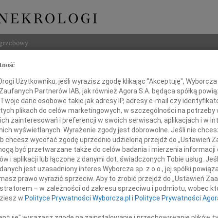
ogrzebowy
tność
Szukaj
awa Glinka
ogi Użytkowniku, jeśli wyrazisz zgodę klikając "Akceptuję", Wyborcza sp
Imię i na
 Zaufanych Partnerów IAB, jak również Agora S.A. będąca spółką powi
Twoje dane osobowe takie jak adresy IP, adresy e-mail czy identyfikato
 tych plikach do celów marketingowych, w szczególności na potrzeby 
 zainteresowań i preferencji w swoich serwisach, aplikacjach i w Int
w nich wyświetlanych. Wyrażenie zgody jest dobrowolne. Jeśli nie chce
INNE NE
 lub chcesz wycofać zgodę uprzednio udzieloną przejdź do „Ustawień
Tadeu
gą być przetwarzane także do celów badania i mierzenia informacji
Z ogr
w i aplikacji lub łączone z danymi dot. świadczonych Tobie usług. Jeś
Krys
nych jest uzasadniony interes Wyborcza sp. z o.o., jej spółki powiąza
2013 roku, po długej i ciężkiej chorobie,
Z głę
masz prawo wyrazić sprzeciw. Aby to zrobić przejdź do „Ustawień Z
w wieku 85 lat zmarła
Kryst
istratorem – w zależności od zakresu sprzeciwu i podmiotu, wobec któ
"Pan 
dziesz w
Polityce Prywatności Wyborcza.pl
i
Polityce Prywatności Agor
Zbign
W dni
ceptuję" wyrażasz zgodę na zainstalowanie i przechowywanie plików t