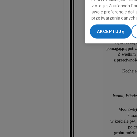
z o. o. jej Zaufanych 
swoje preferencje dot.
Mir
przetwarzania danych 
„Ustawienia zaawansow
AKCEPTUJĘ
Wdowa po Zdzis
My, nasi Zaufani Part
dokładnych danych geol
Była Osobą n
Przechowywanie informa
pomagającą potrz
Z wielkim 
treści, badnie odbiorcó
z przeciwnośc
Kochając
Iwona, Włodek
Msza święt
7 mar
w kościele pw.
po c
grobu rodzi