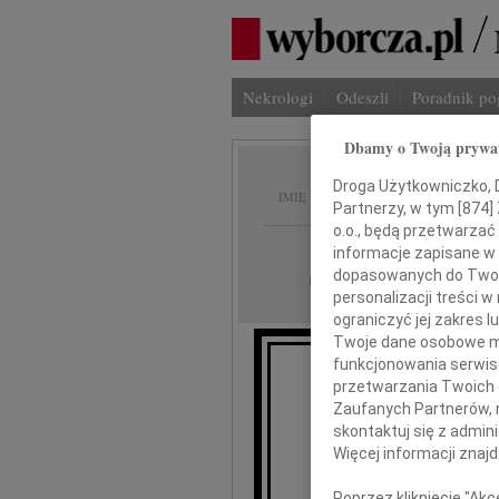
Nekrologi
Odeszli
Poradnik p
Dbamy o Twoją prywa
Mirosł
Droga Użytkowniczko, Dr
IMIĘ I NAZWISKO:
Partnerzy, w tym [
874
]
o.o., będą przetwarzać 
Poznań
REGION:
informacje zapisane w
dopasowanych do Twoich
05.03.2013
DATA EMISJI:
personalizacji treści 
ograniczyć jej zakres
Twoje dane osobowe mo
funkcjonowania serwisó
przetwarzania Twoich da
Dnia 24 lutego 
Zaufanych Partnerów, 
skontaktuj się z admin
Więcej informacji znaj
Poprzez kliknięcie "Ak