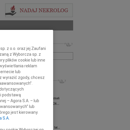
 nekrologów i wspomnień
. z o.o. oraz jej Zaufani
zwisko lub numer ogłoszenia:
ązaną z Wyborcza sp. z
ry plików cookie lub inne
wyświetlania reklam
+ szukanie zaawansowane
ernecie lub
sz wyrazić zgody, chcesz
KROLOGI
 Zaawansowanych”.
sz Kotłowski
05.08.2026
Poznań
 dotyczących
omnym żalem i bólem w sercu...
li podstawą
tyna Kowandy
wiek: 93
03.08.2026
Poznań
nej – Agora S.A. – lub
bokim żalem zawiadamiamy, że w dniu 28...
aawansowanych” lub
yna Janowicz
24.07.2026
Poznań
rego jest kierowany.
jest Pasterzem moim, niczego mi nie...
a S.A.
iew Zygmunt
15.07.2026
Poznań
u 9 lipca 2026 roku, zmarł w wieku 87 lat...
ypu cookie Wyborczej sp.