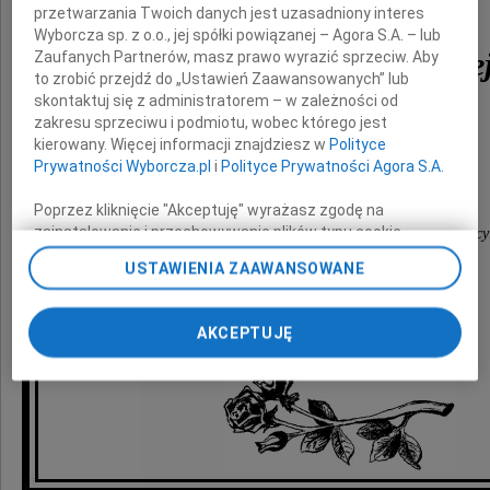
przetwarzania Twoich danych jest uzasadniony interes
Wyborcza sp. z o.o., jej spółki powiązanej – Agora S.A. – lub
Krystyny Czechowskie
Zaufanych Partnerów, masz prawo wyrazić sprzeciw. Aby
to zrobić przejdź do „Ustawień Zaawansowanych” lub
skontaktuj się z administratorem – w zależności od
zakresu sprzeciwu i podmiotu, wobec którego jest
składają
kierowany. Więcej informacji znajdziesz w
Polityce
Prywatności Wyborcza.pl
i
Polityce Prywatności Agora S.A.
koleżanki i koledzy
Poprzez kliknięcie "Akceptuję" wyrażasz zgodę na
zainstalowanie i przechowywanie plików typu cookie
z Ośrodka Szkolenia Państwowej Inspekcji Pracy
Wyborczej sp. z o. o. jej Zaufanych Partnerów i Agora S.A.
we Wrocławiu
USTAWIENIA ZAAWANSOWANE
na Twoim urządzeniu końcowym. Możesz też w każdej
chwili zmienić swoje preferencje dot. plików cookie,
ponownie wywołując narzędzie do zarządzania Twoimi
AKCEPTUJĘ
preferencjami dot. przetwarzania danych poprzez
odnośnik „Ustawienia prywatności” w stopce serwisu i
przechodząc do sekcji „Ustawienia zaawansowane”.
Zmiana ustawień plików cookie możliwa jest także za
pomocą ustawień przeglądarki.
My, nasi Zaufani Partnerzy i Agora S.A. możemy