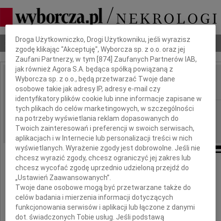
Dbamy o Twoją prywatność
Droga Użytkowniczko, Drogi Użytkowniku, jeśli wyrazisz
Nekrologi
Odeszli
Poradnik pogrzebowy
zgodę klikając "Akceptuję", Wyborcza sp. z o.o. oraz jej
Zaufani Partnerzy, w tym [
874
] Zaufanych Partnerów IAB,
jak również Agora S.A. będąca spółką powiązaną z
Wyborcza sp. z o.o., będą przetwarzać Twoje dane
Krystyna Czechowska
IMIĘ I NAZWISKO:
osobowe takie jak adresy IP, adresy e-mail czy
identyfikatory plików cookie lub inne informacje zapisane w
tych plikach do celów marketingowych, w szczególności
Wrocław
REGION:
na potrzeby wyświetlania reklam dopasowanych do
27.01.2010
DATA EMISJI:
Twoich zainteresowań i preferencji w swoich serwisach,
aplikacjach i w Internecie lub personalizacji treści w nich
wyświetlanych. Wyrażenie zgody jest dobrowolne. Jeśli nie
chcesz wyrazić zgody, chcesz ograniczyć jej zakres lub
chcesz wycofać zgodę uprzednio udzieloną przejdź do
„Ustawień Zaawansowanych”.
Grażynie Kosińskiej
Twoje dane osobowe mogą być przetwarzane także do
celów badania i mierzenia informacji dotyczących
wyrazy serdecznego współczucia
funkcjonowania serwisów i aplikacji lub łączone z danymi
z powodu śmierci Mamy
dot. świadczonych Tobie usług. Jeśli podstawą