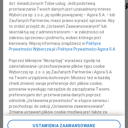
dot. świadczonych Tobie usług. Jeśli podstawą
mgr inż. Mariana Więc
przetwarzania Twoich danych jest uzasadniony interes
Wyborcza sp. z o.o., jej spółki powiązanej – Agora S.A. – lub
Zaufanych Partnerów, masz prawo wyrazić sprzeciw. Aby
składają
to zrobić przejdź do „Ustawień Zaawansowanych” lub
skontaktuj się z administratorem – w zależności od
zakresu sprzeciwu i podmiotu, wobec którego jest
Żonie Zmarłego
kierowany. Więcej informacji znajdziesz w
Polityce
Prywatności Wyborcza.pl
i
Polityce Prywatności Agora S.A.
Poprzez kliknięcie "Akceptuję" wyrażasz zgodę na
współpracownicy i Dyrekcja
zainstalowanie i przechowywanie plików typu cookie
ArcelorMittal Poland SA
Wyborczej sp. z o. o. jej Zaufanych Partnerów i Agora S.A.
na Twoim urządzeniu końcowym. Możesz też w każdej
Oddziału w Zdzieszowicach
chwili zmienić swoje preferencje dot. plików cookie,
ponownie wywołując narzędzie do zarządzania Twoimi
preferencjami dot. przetwarzania danych poprzez
odnośnik „Ustawienia prywatności” w stopce serwisu i
przechodząc do sekcji „Ustawienia zaawansowane”.
Zmiana ustawień plików cookie możliwa jest także za
pomocą ustawień przeglądarki.
USTAWIENIA ZAAWANSOWANE