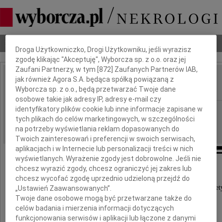
Dbamy o Twoją prywatność
Nekrologi
Odeszli
Poradnik pogrzebowy
Droga Użytkowniczko, Drogi Użytkowniku, jeśli wyrazisz
zgodę klikając "Akceptuję", Wyborcza sp. z o.o. oraz jej
Zaufani Partnerzy, w tym [
872
] Zaufanych Partnerów IAB,
jak również Agora S.A. będąca spółką powiązaną z
Marian Więcek
IMIĘ I NAZWISKO:
Wyborcza sp. z o.o., będą przetwarzać Twoje dane
osobowe takie jak adresy IP, adresy e-mail czy
identyfikatory plików cookie lub inne informacje zapisane w
Opole
REGION:
tych plikach do celów marketingowych, w szczególności
02.03.2013
DATA EMISJI:
na potrzeby wyświetlania reklam dopasowanych do
Twoich zainteresowań i preferencji w swoich serwisach,
aplikacjach i w Internecie lub personalizacji treści w nich
wyświetlanych. Wyrażenie zgody jest dobrowolne. Jeśli nie
chcesz wyrazić zgody, chcesz ograniczyć jej zakres lub
Wyrazy głębokiego żalu i współczucia
chcesz wycofać zgodę uprzednio udzieloną przejdź do
z powodu śmierci wieloletniego Głównego Energet
„Ustawień Zaawansowanych”.
Twoje dane osobowe mogą być przetwarzane także do
Zakładów Koksowniczych Zdzieszowice
celów badania i mierzenia informacji dotyczących
funkcjonowania serwisów i aplikacji lub łączone z danymi