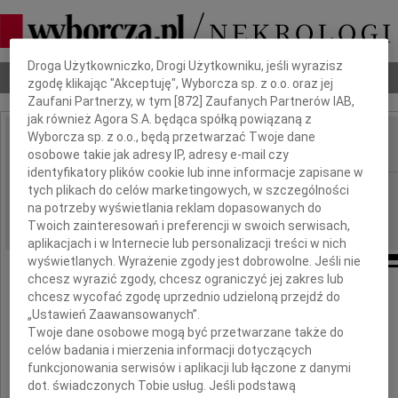
Dbamy o Twoją prywatność
Droga Użytkowniczko, Drogi Użytkowniku, jeśli wyrazisz
Nekrologi
Odeszli
Poradnik pogrzebowy
zgodę klikając "Akceptuję", Wyborcza sp. z o.o. oraz jej
Zaufani Partnerzy, w tym [
872
] Zaufanych Partnerów IAB,
jak również Agora S.A. będąca spółką powiązaną z
Wyborcza sp. z o.o., będą przetwarzać Twoje dane
osobowe takie jak adresy IP, adresy e-mail czy
IMIĘ I NAZWISKO:
identyfikatory plików cookie lub inne informacje zapisane w
Lublin
tych plikach do celów marketingowych, w szczególności
REGION:
na potrzeby wyświetlania reklam dopasowanych do
26.01.2010
DATA EMISJI:
Twoich zainteresowań i preferencji w swoich serwisach,
aplikacjach i w Internecie lub personalizacji treści w nich
wyświetlanych. Wyrażenie zgody jest dobrowolne. Jeśli nie
chcesz wyrazić zgody, chcesz ograniczyć jej zakres lub
Panu
chcesz wycofać zgodę uprzednio udzieloną przejdź do
„Ustawień Zaawansowanych”.
dr. Markowi Geodeckiemu
Twoje dane osobowe mogą być przetwarzane także do
celów badania i mierzenia informacji dotyczących
funkcjonowania serwisów i aplikacji lub łączone z danymi
wyrazy serdecznego współczucia
dot. świadczonych Tobie usług. Jeśli podstawą
z powodu śmierci