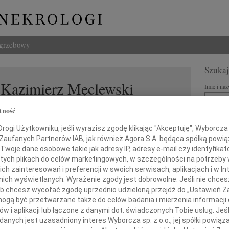
ogrzebowy
Szukaj
 Kazimierz Męclewski
Imię i na
tność
ogi Użytkowniku, jeśli wyrazisz zgodę klikając "Akceptuję", Wyborcza sp
INNE NE
 Zaufanych Partnerów IAB, jak również Agora S.A. będąca spółką powi
Twoje dane osobowe takie jak adresy IP, adresy e-mail czy identyfikato
Lubo
 tych plikach do celów marketingowych, w szczególności na potrzeby 
Z żal
 zainteresowań i preferencji w swoich serwisach, aplikacjach i w Int
Henr
w nich wyświetlanych. Wyrażenie zgody jest dobrowolne. Jeśli nie chce
Z wie
 lub chcesz wycofać zgodę uprzednio udzieloną przejdź do „Ustawień
Jadwi
24 lutego 2013 roku zmarł
gą być przetwarzane także do celów badania i mierzenia informacji
Gdań
w wieku 93 lat
w i aplikacji lub łączone z danymi dot. świadczonych Tobie usług. Jeś
Z głę
nasz drogi Stryj i Wujek
nych jest uzasadniony interes Wyborcza sp. z o.o., jej spółki powiąza
Andrz