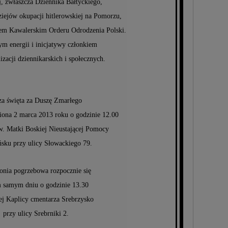
, zwłaszcza Dziennika Bałtyckiego,
dziejów okupacji hitlerowskiej na Pomorzu,
em Kawalerskim Orderu Odrodzenia Polski.
ym energii i inicjatywy członkiem
izacji dziennikarskich i społecznych.
a święta za Duszę Zmarłego
iona 2 marca 2013 roku o godzinie 12.00
w. Matki Boskiej Nieustającej Pomocy
sku przy ulicy Słowackiego 79.
nia pogrzebowa rozpocznie się
 samym dniu o godzinie 13.30
j Kaplicy cmentarza Srebrzysko
przy ulicy Srebrniki 2.