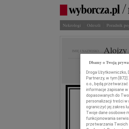
Nekrologi
Odeszli
Poradnik p
Alojzy
IMIĘ I NAZWISKO:
Dbamy o Twoją prywa
Gdańsk
REGION:
01.03.2013
Droga Użytkowniczko, Dr
DATA EMISJI:
Partnerzy, w tym [
872
]
o.o., będą przetwarzać 
informacje zapisane w
dopasowanych do Twoich
personalizacji treści 
ograniczyć jej zakres
Twoje dane osobowe mo
funkcjonowania serwisó
przetwarzania Twoich da