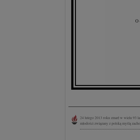
O 
24 lutego 2013 roku zmarł w wielu 93 l
młodości związany z polską myślą zacho