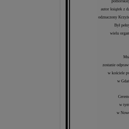
pomorskiej
autor książek z 
odznaczony Krzyż
Był pełn
wielu organ
Msz
zostanie odpraw
w kościele p
w Gdań
Ceremo
w tym
w Nowe