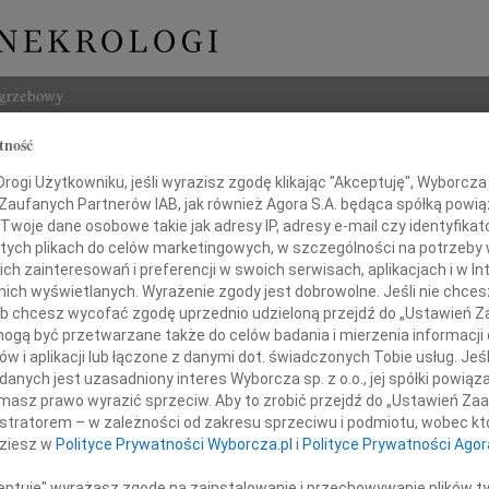
ogrzebowy
tność
Szukaj
j Koper
ogi Użytkowniku, jeśli wyrazisz zgodę klikając "Akceptuję", Wyborcza sp
Imię i na
 Zaufanych Partnerów IAB, jak również Agora S.A. będąca spółką powi
Twoje dane osobowe takie jak adresy IP, adresy e-mail czy identyfikato
 tych plikach do celów marketingowych, w szczególności na potrzeby 
 zainteresowań i preferencji w swoich serwisach, aplikacjach i w Int
w nich wyświetlanych. Wyrażenie zgody jest dobrowolne. Jeśli nie chce
INNE NE
 lub chcesz wycofać zgodę uprzednio udzieloną przejdź do „Ustawień
03.0
gą być przetwarzane także do celów badania i mierzenia informacji
Dla B
w i aplikacji lub łączone z danymi dot. świadczonych Tobie usług. Jeś
Magd
nych jest uzasadniony interes Wyborcza sp. z o.o., jej spółki powiąza
rca 2012 roku odszedł od nas
Magda
masz prawo wyrazić sprzeciw. Aby to zrobić przejdź do „Ustawień Z
Barba
istratorem – w zależności od zakresu sprzeciwu i podmiotu, wobec któ
Z głę
ndrzej Koper
dziesz w
Polityce Prywatności Wyborcza.pl
i
Polityce Prywatności Agor
Stani
23 cz
ceptuję" wyrażasz zgodę na zainstalowanie i przechowywanie plików t