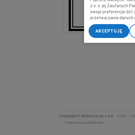
z o. o. jej Zaufanych 
swoje preferencje dot.
przetwarzania danych 
„Ustawienia zaawansow
AKCEPTUJĘ
My, nasi Zaufani Part
dokładnych danych geol
Przechowywanie informa
treści, badnie odbiorcó
Copyright © Wyborcza sp. z o.o.
O nas
St
Ustawienia prywatności