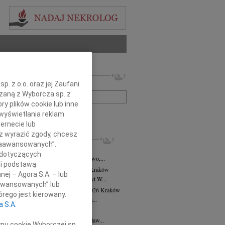
 nekrologów i wspomnień
. z o.o. oraz jej Zaufani
zwisko lub numer ogłoszenia:
ązaną z Wyborcza sp. z
ry plików cookie lub inne
wyświetlania reklam
+ szukanie zaawansowane
ernecie lub
sz wyrazić zgody, chcesz
KROLOGI
 Zaawansowanych”.
8.2026
Kraków
 dotyczących
asi Domek, Dora i Klaudiusz, Eliza, Gwo,...
li podstawą
alena Płonka-Kalkowska
10.07.2026
Kraków
nej – Agora S.A. – lub
lena Płonka-Kalkowska Kuka architekt W...
aawansowanych” lub
ra Tworzewska-Mikołajewicz
02.07.2026
Kraków
rego jest kierowany.
bokim żalem żegnamy naszą wieloletnią...
a S.A.
sław Król
26.06.2026
Kraków
erwca 2026 roku odszedł Mistrz Stanisław...
ypu cookie Wyborczej sp.