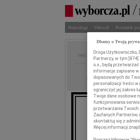
Nekrologi
Odeszli
Poradnik p
Dbamy o Twoją prywa
Andrze
Droga Użytkowniczko, Dr
IMIĘ I NAZWISKO:
Partnerzy, w tym [
874
]
o.o., będą przetwarzać 
Kraków
REGION:
informacje zapisane w
dopasowanych do Twoich
07.03.2013
DATA EMISJI:
personalizacji treści 
ograniczyć jej zakres
Twoje dane osobowe mo
funkcjonowania serwisó
przetwarzania Twoich da
7 ma
Zaufanych Partnerów, 
skontaktuj się z admin
A
Więcej informacji znaj
Poprzez kliknięcie "Ak