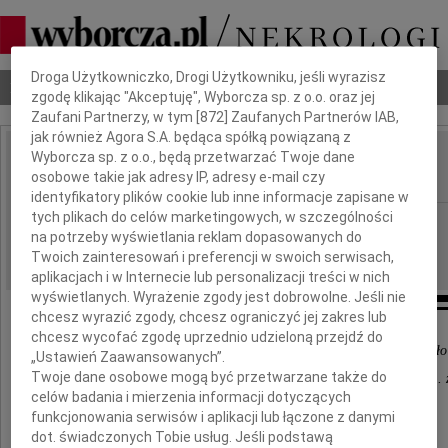
Dbamy o Twoją prywatność
Droga Użytkowniczko, Drogi Użytkowniku, jeśli wyrazisz
Nekrologi
Odeszli
Poradnik pogrzebowy
zgodę klikając "Akceptuję", Wyborcza sp. z o.o. oraz jej
Zaufani Partnerzy, w tym [
872
] Zaufanych Partnerów IAB,
jak również Agora S.A. będąca spółką powiązaną z
Wyborcza sp. z o.o., będą przetwarzać Twoje dane
Dariusz Derda
osobowe takie jak adresy IP, adresy e-mail czy
IMIĘ I NAZWISKO:
identyfikatory plików cookie lub inne informacje zapisane w
tych plikach do celów marketingowych, w szczególności
Gdańsk
REGION:
na potrzeby wyświetlania reklam dopasowanych do
23.01.2010
DATA EMISJI:
Twoich zainteresowań i preferencji w swoich serwisach,
aplikacjach i w Internecie lub personalizacji treści w nich
wyświetlanych. Wyrażenie zgody jest dobrowolne. Jeśli nie
chcesz wyrazić zgody, chcesz ograniczyć jej zakres lub
chcesz wycofać zgodę uprzednio udzieloną przejdź do
Już? Tak prędko? Co to było? Coś strwonione? Pierzchło
„Ustawień Zaawansowanych”.
Twoje dane osobowe mogą być przetwarzane także do
Czy nie młodość swą przeżyło? Ach,więc to już było... 
celów badania i mierzenia informacji dotyczących
Leopold Staff
funkcjonowania serwisów i aplikacji lub łączone z danymi
dot. świadczonych Tobie usług. Jeśli podstawą