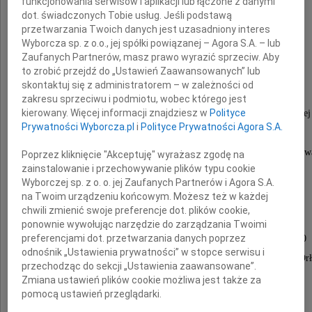
funkcjonowania serwisów i aplikacji lub łączone z danymi
dot. świadczonych Tobie usług. Jeśli podstawą
przetwarzania Twoich danych jest uzasadniony interes
Józefa Zienkiewicza
Wyborcza sp. z o.o., jej spółki powiązanej – Agora S.A. – lub
Zaufanych Partnerów, masz prawo wyrazić sprzeciw. Aby
(ur. 19.03.1939, zm. 24.02.2013)
to zrobić przejdź do „Ustawień Zaawansowanych” lub
skontaktuj się z administratorem – w zależności od
Dr. hab. prof. nadzw., Kierownika Kliniki
zakresu sprzeciwu i podmiotu, wobec którego jest
kierowany. Więcej informacji znajdziesz w
Polityce
Chirurgii Szczękowo-Twarzowej i Stomatologiczne
Prywatności Wyborcza.pl
i
Polityce Prywatności Agora S.A.
w Gdańsku (1998-2007),
Konsultanta Wojewódzkiego ds. chirurgii szczękowo-tw
Poprzez kliknięcie "Akceptuję" wyrażasz zgodę na
zainstalowanie i przechowywanie plików typu cookie
oraz wykładowcę akademickiego.
Wyborczej sp. z o. o. jej Zaufanych Partnerów i Agora S.A.
na Twoim urządzeniu końcowym. Możesz też w każdej
chwili zmienić swoje preferencje dot. plików cookie,
Nabożeństwo żałobne odbędzie się
ponownie wywołując narzędzie do zarządzania Twoimi
preferencjami dot. przetwarzania danych poprzez
w sobotę 2 marca 2013 roku o godzinie 10.30
odnośnik „Ustawienia prywatności” w stopce serwisu i
w kościele pw. Matki Boskiej Bolesnej w Gdyni - Or
przechodząc do sekcji „Ustawienia zaawansowane”.
przy ulicy Ks. St. Zawackiego.
Zmiana ustawień plików cookie możliwa jest także za
pomocą ustawień przeglądarki.