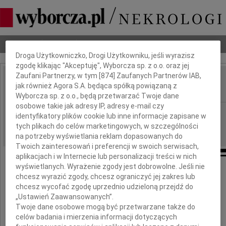
Dbamy o Twoją prywatność
Nekrologi
Odeszli
Poradnik pogrzebowy
Droga Użytkowniczko, Drogi Użytkowniku, jeśli wyrazisz
zgodę klikając "Akceptuję", Wyborcza sp. z o.o. oraz jej
Zaufani Partnerzy, w tym [
874
] Zaufanych Partnerów IAB,
Józef Zienkiewicz
jak również Agora S.A. będąca spółką powiązaną z
IMIĘ I NAZWISKO:
Wyborcza sp. z o.o., będą przetwarzać Twoje dane
osobowe takie jak adresy IP, adresy e-mail czy
Gdańsk, Warszawa
REGION:
identyfikatory plików cookie lub inne informacje zapisane w
27.02.2013
tych plikach do celów marketingowych, w szczególności
DATA EMISJI:
na potrzeby wyświetlania reklam dopasowanych do
Twoich zainteresowań i preferencji w swoich serwisach,
aplikacjach i w Internecie lub personalizacji treści w nich
wyświetlanych. Wyrażenie zgody jest dobrowolne. Jeśli nie
Z głębokim żalem i smutkiem żegnamy
chcesz wyrazić zgody, chcesz ograniczyć jej zakres lub
Męża, Tatę i Dziadka
chcesz wycofać zgodę uprzednio udzieloną przejdź do
„Ustawień Zaawansowanych”.
Twoje dane osobowe mogą być przetwarzane także do
celów badania i mierzenia informacji dotyczących