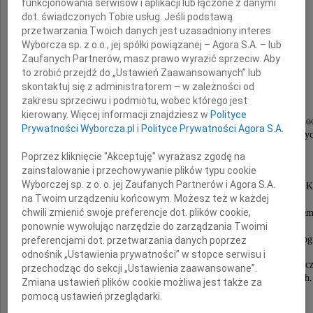
funkcjonowania serwisów i aplikacji lub łączone z danymi
dot. świadczonych Tobie usług. Jeśli podstawą
przetwarzania Twoich danych jest uzasadniony interes
Wyborcza sp. z o.o., jej spółki powiązanej – Agora S.A. – lub
Zaufanych Partnerów, masz prawo wyrazić sprzeciw. Aby
to zrobić przejdź do „Ustawień Zaawansowanych” lub
Katarzyną Małecką
skontaktuj się z administratorem – w zależności od
zakresu sprzeciwu i podmiotu, wobec którego jest
kierowany. Więcej informacji znajdziesz w
Polityce
a po jej śmierci okazali nam współczucie i pomo
Prywatności Wyborcza.pl
i
Polityce Prywatności Agora S.A.
oraz uczestniczyli w uroczystościach pogrzebowy
składamy serdeczne podziękowania.
Poprzez kliknięcie "Akceptuję" wyrażasz zgodę na
zainstalowanie i przechowywanie plików typu cookie
W szczególności dziękujemy
Wyborczej sp. z o. o. jej Zaufanych Partnerów i Agora S.A.
Lekarzom i Personelowi medycznemu krakowskich Kl
na Twoim urządzeniu końcowym. Możesz też w każdej
Onkologii w szczególności
chwili zmienić swoje preferencje dot. plików cookie,
Panu Profesorowi Krzysztofowi Krzemienieckie
i Pani Doktor Joannie Streb,
ponownie wywołując narzędzie do zarządzania Twoimi
I Chirurgii, Endokrynologii, Instytutu Stomatologi
preferencjami dot. przetwarzania danych poprzez
odnośnik „Ustawienia prywatności” w stopce serwisu i
Dziękujemy Przyjaciołom z Kliniki Chorób Metabolicz
przechodząc do sekcji „Ustawienia zaawansowane”.
którzy opiekowali się nią w jej ostatnich dniach.
Zmiana ustawień plików cookie możliwa jest także za
pomocą ustawień przeglądarki.
Wyrazy podziękowania składamy wszystkim