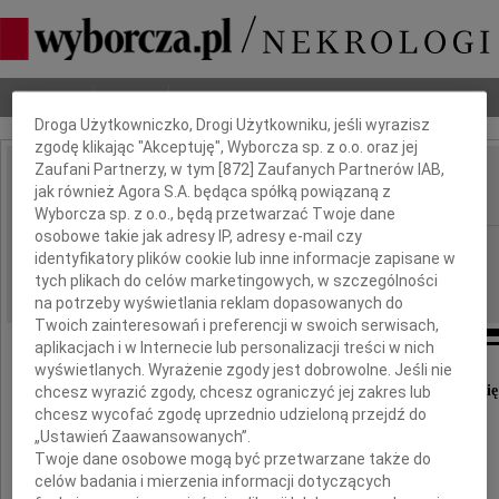
Dbamy o Twoją prywatność
Nekrologi
Odeszli
Poradnik pogrzebowy
Droga Użytkowniczko, Drogi Użytkowniku, jeśli wyrazisz
zgodę klikając "Akceptuję", Wyborcza sp. z o.o. oraz jej
Zaufani Partnerzy, w tym [
872
] Zaufanych Partnerów IAB,
Katarzyna Małecka
jak również Agora S.A. będąca spółką powiązaną z
IMIĘ I NAZWISKO:
Wyborcza sp. z o.o., będą przetwarzać Twoje dane
osobowe takie jak adresy IP, adresy e-mail czy
Kraków
REGION:
identyfikatory plików cookie lub inne informacje zapisane w
26.02.2013
DATA EMISJI:
tych plikach do celów marketingowych, w szczególności
na potrzeby wyświetlania reklam dopasowanych do
Twoich zainteresowań i preferencji w swoich serwisach,
aplikacjach i w Internecie lub personalizacji treści w nich
wyświetlanych. Wyrażenie zgody jest dobrowolne. Jeśli nie
Wszystkim , którzy w czasie choroby opiekowali się
chcesz wyrazić zgody, chcesz ograniczyć jej zakres lub
chcesz wycofać zgodę uprzednio udzieloną przejdź do
Ukochaną Żoną i Mamą
„Ustawień Zaawansowanych”.
Twoje dane osobowe mogą być przetwarzane także do
celów badania i mierzenia informacji dotyczących