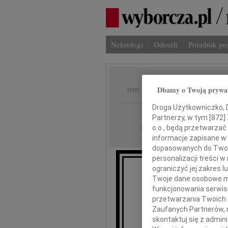
Nekrologi
Odeszli
Poradnik p
Jerzy 
Dbamy o Twoją prywa
IMIĘ I NAZWISKO:
Droga Użytkowniczko, Dr
cała Polska
REGION:
Partnerzy, w tym [
872
]
23.01.2010
o.o., będą przetwarzać 
DATA EMISJI:
informacje zapisane w
dopasowanych do Twoich
personalizacji treści 
ograniczyć jej zakres
Z żalem
Twoje dane osobowe mo
funkcjonowania serwisó
przetwarzania Twoich da
prof. d
Zaufanych Partnerów, 
skontaktuj się z admin
Je