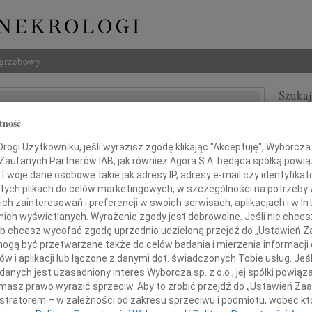
ogrzebowy
Szukaj
Czernik
Imię i na
tność
ogi Użytkowniku, jeśli wyrazisz zgodę klikając "Akceptuję", Wyborcza sp
 Zaufanych Partnerów IAB, jak również Agora S.A. będąca spółką powi
Twoje dane osobowe takie jak adresy IP, adresy e-mail czy identyfikato
INNE NE
 tych plikach do celów marketingowych, w szczególności na potrzeby 
 zainteresowań i preferencji w swoich serwisach, aplikacjach i w Int
Małgo
w nich wyświetlanych. Wyrażenie zgody jest dobrowolne. Jeśli nie chce
Z głę
 lub chcesz wycofać zgodę uprzednio udzieloną przejdź do „Ustawień
Andr
 przyjęłam wiadomość o śmierci
gą być przetwarzane także do celów badania i mierzenia informacji
Żegna
w i aplikacji lub łączone z danymi dot. świadczonych Tobie usług. Jeś
Andr
nych jest uzasadniony interes Wyborcza sp. z o.o., jej spółki powiąza
Z głę
r. hab. n. med. dr. h.c.
masz prawo wyrazić sprzeciw. Aby to zrobić przejdź do „Ustawień Z
Andr
istratorem – w zależności od zakresu sprzeciwu i podmiotu, wobec któ
Z ogr
rzego Czernika