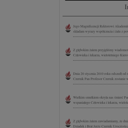
I
Jego Magnificencji Rektorowi Akademii
składam wyrazy współczucia i żalu z po
Z głębokim żalem przyjęliśmy wiadomoś
Człowieka i lekarza, wieloletniego Kiero
Dnia 20 stycznia 2010 roku odszedł od na
Czernik Pan Profesor Czernik zostanie w
Wielkim smutkiem okryła nas śmierć Pan
wspaniałego Człowieka i lekarza, wielole
Z głębokim żalem zawiadamiamy, że dnia
Dziadek i Brat Jerzy Czernik Uroczysta