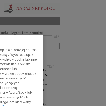
 nekrologów i wspomnień
zwisko lub numer ogłoszenia:
. z o.o. oraz jej Zaufani
+ szukanie zaawansowane
ązaną z Wyborcza sp. z
ry plików cookie lub inne
KROLOGI
wyświetlania reklam
ernecie lub
rzata Kościelska
06.08.2026
cała Polska
sz wyrazić zgody, chcesz
bokim smutkiem żegnamy Panią Profesor...
 Zaawansowanych”.
zej Morozowski
06.08.2026
cała Polska
 dotyczących
my Andrzeja Morozowskiego Wybitnego...
li podstawą
zej Morozowski
06.08.2026
cała Polska
nej – Agora S.A. – lub
bokim żalem żegnamy Andrzeja...
aawansowanych” lub
zej Morozowski
06.08.2026
cała Polska
rego jest kierowany.
omnym żalem przyjęliśmy wiadomość o...