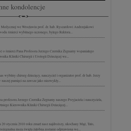
nne kondolencje
 Medycznej we Wrocławiu prof. dr. hab. Ryszardowi Andrzejakowi
wodu śmierci wybitnego uczonego, byłego Rektora...
ć o śmierci Pana Profesora Jerzego Czernika Żegnamy wspaniałego
wnika Kliniki Chirurgii i Urologii Dziecięcej we...
s wybitny chirurg dziecięcy, nauczyciel i organizator prof. dr hab. Jerzy
 naszej pamięci na zawsze jako niezwykły...
a profesora Jerzego Czernika Żegnamy naszego Przyjaciela i nauczyciela,
tniego Kierownika Kliniki Chirurgii Dziecięcej...
 20 stycznia 2010 roku zmarł nasz najdroższy, ukochany Mąż, Tato,
 pożegnalna msza święta żałobna zostanie odprawiona we...