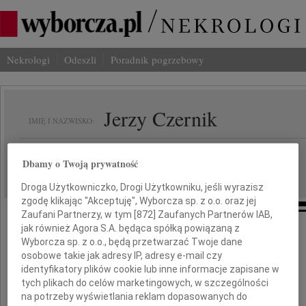
Nekrologi
Odeszli
Poradnik pogrzebowy
Jerzy Czernik
IMIĘ I NAZWISKO:
Wrocław
REGION:
Dbamy o Twoją prywatność
23.01.2010
DATA EMISJI:
Droga Użytkowniczko, Drogi Użytkowniku, jeśli wyrazisz
zgodę klikając "Akceptuję", Wyborcza sp. z o.o. oraz jej
Zaufani Partnerzy, w tym [
872
] Zaufanych Partnerów IAB,
jak również Agora S.A. będąca spółką powiązaną z
Wyborcza sp. z o.o., będą przetwarzać Twoje dane
Ci, których kochamy, nie umierają nigdy,
osobowe takie jak adresy IP, adresy e-mail czy
bo przyjaźń to nieśmiertelność
identyfikatory plików cookie lub inne informacje zapisane w
tych plikach do celów marketingowych, w szczególności
na potrzeby wyświetlania reklam dopasowanych do
Z głębokim żalem przyjęliśmy wiadomość