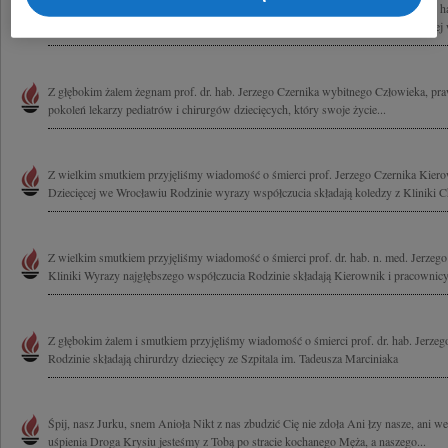
Wyrazy głębokiego współczucia Żonie Krystynie z powodu śmierci Męża prof. dr. ha
Dziekan i pracownicy Wydziału Lekarsko-Stomatologicznego Akademii Medycznej
Z głębokim żalem żegnam prof. dr. hab. Jerzego Czernika wybitnego Człowieka, pr
pokoleń lekarzy pediatrów i chirurgów dziecięcych, który swoje życie...
Z wielkim smutkiem przyjęliśmy wiadomość o śmierci prof. Jerzego Czernika Kierow
Dziecięcej we Wrocławiu Rodzinie wyrazy współczucia składają koledzy z Kliniki Chi
Z wielkim smutkiem przyjęliśmy wiadomość o śmierci prof. dr. hab. n. med. Jerzego 
Kliniki Wyrazy najgłębszego współczucia Rodzinie składają Kierownik i pracownicy.
Z głębokim żalem i smutkiem przyjęliśmy wiadomość o śmierci prof. dr. hab. Jerze
Rodzinie składają chirurdzy dziecięcy ze Szpitala im. Tadeusza Marciniaka
Śpij, nasz Jurku, snem Anioła Nikt z nas zbudzić Cię nie zdoła Ani łzy nasze, ani w
uśpienia Droga Krysiu jesteśmy z Tobą po stracie kochanego Męża, a naszego...