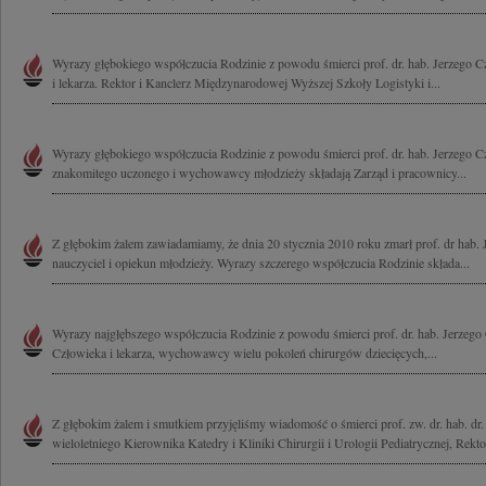
Wyrazy głębokiego współczucia Rodzinie z powodu śmierci prof. dr. hab. Jerzego 
i lekarza. Rektor i Kanclerz Międzynarodowej Wyższej Szkoły Logistyki i...
Wyrazy głębokiego współczucia Rodzinie z powodu śmierci prof. dr. hab. Jerzego C
znakomitego uczonego i wychowawcy młodzieży składają Zarząd i pracownicy...
Z głębokim żalem zawiadamiamy, że dnia 20 stycznia 2010 roku zmarł prof. dr hab. 
nauczyciel i opiekun młodzieży. Wyrazy szczerego współczucia Rodzinie składa...
Wyrazy najgłębszego współczucia Rodzinie z powodu śmierci prof. dr. hab. Jerzego
Człowieka i lekarza, wychowawcy wielu pokoleń chirurgów dziecięcych,...
Z głębokim żalem i smutkiem przyjęliśmy wiadomość o śmierci prof. zw. dr. hab. dr.
wieloletniego Kierownika Katedry i Kliniki Chirurgii i Urologii Pediatrycznej, Rektor