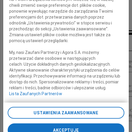
wyrazy szczerego współczucia
chwili zmienić swoje preferencje dot. plików cookie,
ponownie wywołując narzędzie do zarządzania Twoimi
Elżbieta i Krzysztof Wroneccy
preferencjami dot. przetwarzania danych poprzez
odnośnik „Ustawienia prywatności” w stopce serwisu i
przechodząc do sekcji „Ustawienia zaawansowane”.
Zmiana ustawień plików cookie możliwa jest także za
Inne kondolencje
pomocą ustawień przeglądarki.
My, nasi Zaufani Partnerzy i Agora S.A. możemy
przetwarzać dane osobowe w następujących
Z głębokim smutkiem i żalem przyjęliśmy wiadomość o śmierci prof. dr. hab. Jerzeg
celach:
Użycie dokładnych danych geolokalizacyjnych.
Wrocławskiej Międzyuczelnianej Fundacji "Pro Homine" na rzecz Emerytów i Osób.
Aktywne skanowanie charakterystyki urządzenia do celów
identyfikacji. Przechowywanie informacji na urządzeniu lub
dostęp do nich. Spersonalizowane reklamy i treści, pomiar
Z ogromnym żalem i smutkiem przyjęliśmy wiadomość o śmierci Profesora Jerzego C
reklam i treści, badnie odbiorców i ulepszanie usług.
chirurga dziecięcego, byłego rektora wrocławskiej Akademii Medycznej, twórcy pie
Lista Zaufanych Partnerów
Dnia 20 stycznia 2010 roku odszedł od nas wieloletni Kierownik Katedry i Kliniki 
USTAWIENIA ZAAWANSOWANE
Wrocławiu, wspaniały nauczyciel, życzliwy Człowiek prof. dr hab. Jerzy Czernik Wy
AKCEPTUJĘ