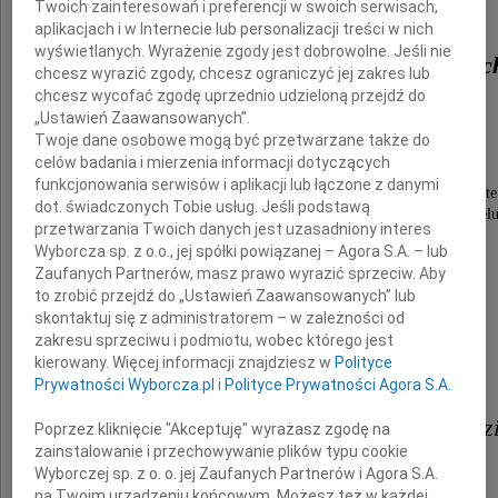
Twoich zainteresowań i preferencji w swoich serwisach,
o śmierci naszego Przyjaciela
aplikacjach i w Internecie lub personalizacji treści w nich
wyświetlanych. Wyrażenie zgody jest dobrowolne. Jeśli nie
prof. dr. hab. nauk medycznyc
chcesz wyrazić zgody, chcesz ograniczyć jej zakres lub
chcesz wycofać zgodę uprzednio udzieloną przejdź do
Jerzego Czernika
„Ustawień Zaawansowanych”.
Twoje dane osobowe mogą być przetwarzane także do
celów badania i mierzenia informacji dotyczących
Odszedł od nas wspaniały Człowiek,
funkcjonowania serwisów i aplikacji lub łączone z danymi
wybitny lekarz, uznany naukowiec, prawdziwy dżent
dot. świadczonych Tobie usług. Jeśli podstawą
Będzie nam Ciebie bardzo brakowało, Przyjacielu
przetwarzania Twoich danych jest uzasadniony interes
W naszych sercach będziesz żył zawsze.
Wyborcza sp. z o.o., jej spółki powiązanej – Agora S.A. – lub
Zaufanych Partnerów, masz prawo wyrazić sprzeciw. Aby
to zrobić przejdź do „Ustawień Zaawansowanych” lub
skontaktuj się z administratorem – w zależności od
zakresu sprzeciwu i podmiotu, wobec którego jest
kierowany. Więcej informacji znajdziesz w
Polityce
Prywatności Wyborcza.pl
i
Polityce Prywatności Agora S.A.
Żonie Krystynie, Dzieciom i Rodz
Poprzez kliknięcie "Akceptuję" wyrażasz zgodę na
zainstalowanie i przechowywanie plików typu cookie
Wyborczej sp. z o. o. jej Zaufanych Partnerów i Agora S.A.
składamy
na Twoim urządzeniu końcowym. Możesz też w każdej