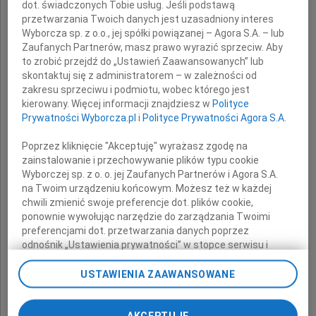
dot. świadczonych Tobie usług. Jeśli podstawą
przetwarzania Twoich danych jest uzasadniony interes
z powodu śmierci
Wyborcza sp. z o.o., jej spółki powiązanej – Agora S.A. – lub
Zaufanych Partnerów, masz prawo wyrazić sprzeciw. Aby
Ojca
to zrobić przejdź do „Ustawień Zaawansowanych” lub
skontaktuj się z administratorem – w zależności od
zakresu sprzeciwu i podmiotu, wobec którego jest
składa
kierowany. Więcej informacji znajdziesz w
Polityce
Prywatności Wyborcza.pl
i
Polityce Prywatności Agora S.A.
Prezydent Miasta Opola
Poprzez kliknięcie "Akceptuję" wyrażasz zgodę na
wraz z pracownikami
zainstalowanie i przechowywanie plików typu cookie
Wyborczej sp. z o. o. jej Zaufanych Partnerów i Agora S.A.
na Twoim urządzeniu końcowym. Możesz też w każdej
chwili zmienić swoje preferencje dot. plików cookie,
ponownie wywołując narzędzie do zarządzania Twoimi
preferencjami dot. przetwarzania danych poprzez
odnośnik „Ustawienia prywatności” w stopce serwisu i
przechodząc do sekcji „Ustawienia zaawansowane”.
Zmiana ustawień plików cookie możliwa jest także za
USTAWIENIA ZAAWANSOWANE
pomocą ustawień przeglądarki.
AKCEPTUJĘ
My, nasi Zaufani Partnerzy i Agora S.A. możemy