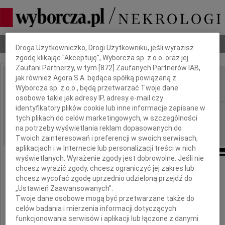
Dbamy o Twoją prywatność
Nekrologi
Odeszli
Poradnik pogrzebowy
Droga Użytkowniczko, Drogi Użytkowniku, jeśli wyrazisz
zgodę klikając "Akceptuję", Wyborcza sp. z o.o. oraz jej
Zaufani Partnerzy, w tym [
872
] Zaufanych Partnerów IAB,
jak również Agora S.A. będąca spółką powiązaną z
Marian Nawrocki
Wyborcza sp. z o.o., będą przetwarzać Twoje dane
IMIĘ I NAZWISKO:
osobowe takie jak adresy IP, adresy e-mail czy
identyfikatory plików cookie lub inne informacje zapisane w
Opole
REGION:
tych plikach do celów marketingowych, w szczególności
23.01.2010
DATA EMISJI:
na potrzeby wyświetlania reklam dopasowanych do
Twoich zainteresowań i preferencji w swoich serwisach,
aplikacjach i w Internecie lub personalizacji treści w nich
wyświetlanych. Wyrażenie zgody jest dobrowolne. Jeśli nie
chcesz wyrazić zgody, chcesz ograniczyć jej zakres lub
Pani
chcesz wycofać zgodę uprzednio udzieloną przejdź do
„Ustawień Zaawansowanych”.
Jolancie Początko
Twoje dane osobowe mogą być przetwarzane także do
celów badania i mierzenia informacji dotyczących
funkcjonowania serwisów i aplikacji lub łączone z danymi
wyrazy głębokiego współczucia