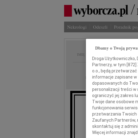
Nekrologi
Odeszli
Poradnik p
Dbamy o Twoją prywa
Ewa St
IMIĘ I NAZWISKO:
Droga Użytkowniczko, Dr
Partnerzy, w tym [
872
]
Kraków
REGION:
o.o., będą przetwarzać 
22.02.2013
informacje zapisane w
DATA EMISJI:
dopasowanych do Twoich
personalizacji treści 
ograniczyć jej zakres
Twoje dane osobowe mo
funkcjonowania serwisó
przetwarzania Twoich da
Zaufanych Partnerów, 
skontaktuj się z admin
Więcej informacji znaj