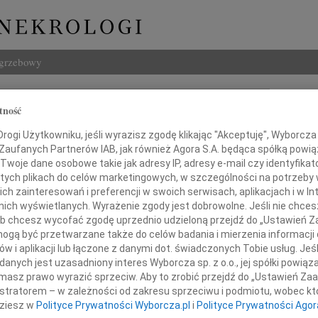
ogrzebowy
Szukaj
tność
engel
Imię i na
ogi Użytkowniku, jeśli wyrazisz zgodę klikając "Akceptuję", Wyborcza sp
 Zaufanych Partnerów IAB, jak również Agora S.A. będąca spółką powi
Twoje dane osobowe takie jak adresy IP, adresy e-mail czy identyfikato
 tych plikach do celów marketingowych, w szczególności na potrzeby 
 zainteresowań i preferencji w swoich serwisach, aplikacjach i w Int
INNE NE
w nich wyświetlanych. Wyrażenie zgody jest dobrowolne. Jeśli nie chce
03.0
 lub chcesz wycofać zgodę uprzednio udzieloną przejdź do „Ustawień
Dla B
gą być przetwarzane także do celów badania i mierzenia informacji
Magd
w i aplikacji lub łączone z danymi dot. świadczonych Tobie usług. Jeś
Żegnamy
Magda
nych jest uzasadniony interes Wyborcza sp. z o.o., jej spółki powiąza
Barba
masz prawo wyrazić sprzeciw. Aby to zrobić przejdź do „Ustawień Z
Z głę
istratorem – w zależności od zakresu sprzeciwu i podmiotu, wobec któ
Ewę Stengl
Stani
dziesz w
Polityce Prywatności Wyborcza.pl
i
Polityce Prywatności Agor
23 cz