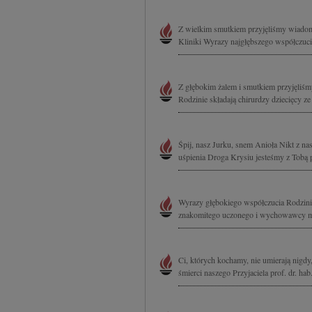
Z wielkim smutkiem przyjęliśmy wiadomoś
Kliniki Wyrazy najgłębszego współczuci
Z głębokim żalem i smutkiem przyjęliśm
Rodzinie składają chirurdzy dziecięcy ze
Śpij, nasz Jurku, snem Anioła Nikt z nas
uśpienia Droga Krysiu jesteśmy z Tobą p
Wyrazy głębokiego współczucia Rodzinie
znakomitego uczonego i wychowawcy mło
Ci, których kochamy, nie umierają nigdy
śmierci naszego Przyjaciela prof. dr. ha