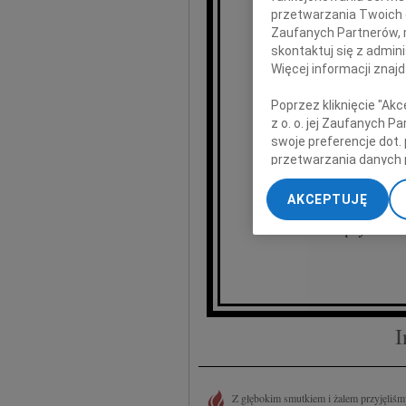
przetwarzania Twoich da
Zaufanych Partnerów, 
skontaktuj się z admin
Więcej informacji znaj
Je
Poprzez kliknięcie "Ak
z o. o. jej Zaufanych 
swoje preferencje dot.
wspa
przetwarzania danych 
„Ustawienia zaawansow
AKCEPTUJĘ
My, nasi Zaufani Part
Międzynarodowe
dokładnych danych geol
Przechowywanie informa
treści, badnie odbiorcó
I
Z głębokim smutkiem i żalem przyjęliśmy