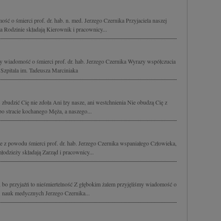
ć o śmierci prof. dr. hab. n. med. Jerzego Czernika Przyjaciela naszej
a Rodzinie składają Kierownik i pracownicy...
y wiadomość o śmierci prof. dr. hab. Jerzego Czernika Wyrazy współczucia
 Szpitala im. Tadeusza Marciniaka
 zbudzić Cię nie zdoła Ani łzy nasze, ani westchnienia Nie obudzą Cię z
o stracie kochanego Męża, a naszego...
 z powodu śmierci prof. dr. hab. Jerzego Czernika wspaniałego Człowieka,
dzieży składają Zarząd i pracownicy...
, bo przyjaźń to nieśmiertelność Z głębokim żalem przyjęliśmy wiadomość o
b. nauk medycznych Jerzego Czernika...