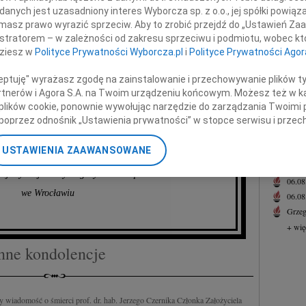
z powodu śmierci
31.0
nych jest uzasadniony interes Wyborcza sp. z o.o., jej spółki powiąza
Pani 
masz prawo wyrazić sprzeciw. Aby to zrobić przejdź do „Ustawień Z
+ wię
istratorem – w zależności od zakresu sprzeciwu i podmiotu, wobec któ
prof. dr. hab.
dziesz w
Polityce Prywatności Wyborcza.pl
i
Polityce Prywatności Agor
NAJNOWS
rzego Czernika
Eugen
ceptuję" wyrażasz zgodę na zainstalowanie i przechowywanie plików t
06.0
Partnerów i Agora S.A. na Twoim urządzeniu końcowym. Możesz też w ka
Hube
 plików cookie, ponownie wywołując narzędzie do zarządzania Twoimi 
niałego Człowieka i lekarza.
poprzez odnośnik „Ustawienia prywatności” w stopce serwisu i przec
Lucyn
ane”. Zmiana ustawień plików cookie możliwa jest także za pomocą u
Małgo
USTAWIENIA ZAAWANSOWANE
06.0
Rektor i Kanclerz
nerzy i Agora S.A. możemy przetwarzać dane osobowe w następującyc
Małgo
j Wyższej Szkoły Logistyki i Transportu
okalizacyjnych. Aktywne skanowanie charakterystyki urządzenia do ce
06.0
cji na urządzeniu lub dostęp do nich. Spersonalizowane reklamy i tre
we Wrocławiu
06.0
w i ulepszanie usług.
Lista Zaufanych Partnerów
Grzeg
+ wię
nne kondolencje
 wiadomość o śmierci prof. dr. hab. Jerzego Czernika Członka Założyciela