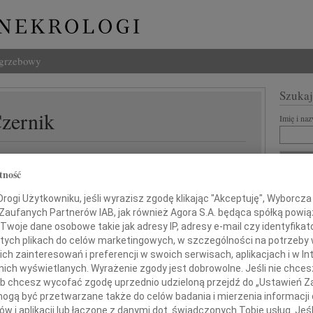
ogrzebowy
Szukaj
Czernik
Imię i na
tność
INNE NE
ogi Użytkowniku, jeśli wyrazisz zgodę klikając "Akceptuję", Wyborcza sp
Lucyn
 Zaufanych Partnerów IAB, jak również Agora S.A. będąca spółką powi
Nasze
Twoje dane osobowe takie jak adresy IP, adresy e-mail czy identyfikato
06.0
 tych plikach do celów marketingowych, w szczególności na potrzeby 
azy głębokiego współczucia
Annie
 zainteresowań i preferencji w swoich serwisach, aplikacjach i w Int
31.0
w nich wyświetlanych. Wyrażenie zgody jest dobrowolne. Jeśli nie chce
Panu 
Rodzinie
 lub chcesz wycofać zgodę uprzednio udzieloną przejdź do „Ustawień
31.0
gą być przetwarzane także do celów badania i mierzenia informacji
Panu 
w i aplikacji lub łączone z danymi dot. świadczonych Tobie usług. Jeś