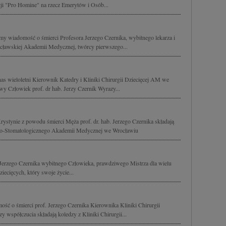
ji "Pro Homine" na rzecz Emerytów i Osób...
y wiadomość o śmierci Profesora Jerzego Czernika, wybitnego lekarza i
rocławskiej Akademii Medycznej, twórcy pierwszego...
nas wieloletni Kierownik Katedry i Kliniki Chirurgii Dziecięcej AM we
wy Człowiek prof. dr hab. Jerzy Czernik Wyrazy...
ystynie z powodu śmierci Męża prof. dr. hab. Jerzego Czernika składają
ko-Stomatologicznego Akademii Medycznej we Wrocławiu
 Jerzego Czernika wybitnego Człowieka, prawdziwego Mistrza dla wielu
iecięcych, który swoje życie...
ść o śmierci prof. Jerzego Czernika Kierownika Kliniki Chirurgii
 współczucia składają koledzy z Kliniki Chirurgii...