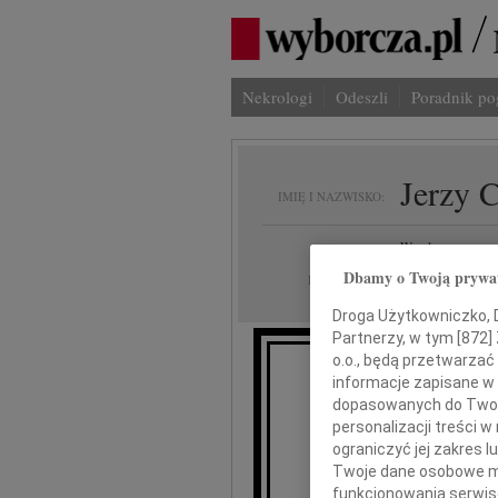
Nekrologi
Odeszli
Poradnik p
Jerzy 
IMIĘ I NAZWISKO:
Wrocław
REGION:
Dbamy o Twoją prywa
23.01.2010
DATA EMISJI:
Droga Użytkowniczko, Dr
Partnerzy, w tym [
872
]
o.o., będą przetwarzać 
informacje zapisane w
Wyr
dopasowanych do Twoich
personalizacji treści 
ograniczyć jej zakres
Twoje dane osobowe mo
funkcjonowania serwisó