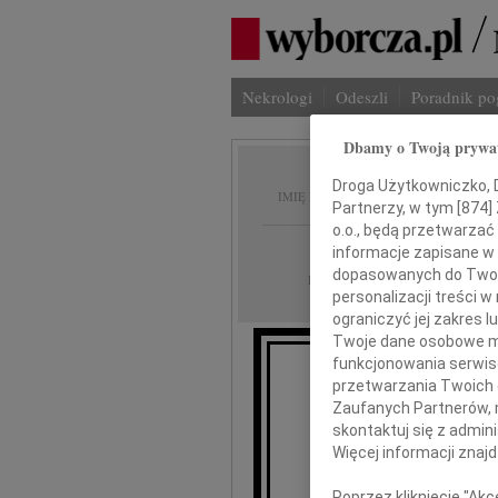
Nekrologi
Odeszli
Poradnik p
Dbamy o Twoją prywa
Alina 
Droga Użytkowniczko, Dr
IMIĘ I NAZWISKO:
Partnerzy, w tym [
874
]
o.o., będą przetwarzać 
Gdańsk
REGION:
informacje zapisane w
dopasowanych do Twoich
21.02.2013
DATA EMISJI:
personalizacji treści 
ograniczyć jej zakres
Twoje dane osobowe mo
funkcjonowania serwisó
przetwarzania Twoich da
Dnia
Zaufanych Partnerów, 
prze
skontaktuj się z admin
Więcej informacji znaj
Mam
Poprzez kliknięcie "Ak