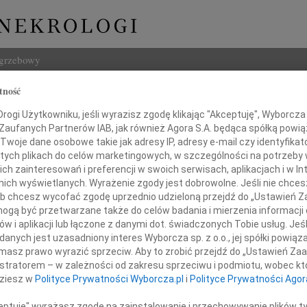
ogrzebowy
tność
Szukaj
Bielakowska
ogi Użytkowniku, jeśli wyrazisz zgodę klikając "Akceptuję", Wyborcza sp
Imię i na
 Zaufanych Partnerów IAB, jak również Agora S.A. będąca spółką powi
Twoje dane osobowe takie jak adresy IP, adresy e-mail czy identyfikato
 tych plikach do celów marketingowych, w szczególności na potrzeby 
 zainteresowań i preferencji w swoich serwisach, aplikacjach i w Int
w nich wyświetlanych. Wyrażenie zgody jest dobrowolne. Jeśli nie chce
INNE NE
 lub chcesz wycofać zgodę uprzednio udzieloną przejdź do „Ustawień
Lubo
gą być przetwarzane także do celów badania i mierzenia informacji
Z żal
w i aplikacji lub łączone z danymi dot. świadczonych Tobie usług. Jeś
Henr
nych jest uzasadniony interes Wyborcza sp. z o.o., jej spółki powiąza
 19 lutego 2013 roku odeszła,
Z wie
masz prawo wyrazić sprzeciw. Aby to zrobić przejdź do „Ustawień Z
Jadwi
żywszy 81 lat, nasza ukochana
istratorem – w zależności od zakresu sprzeciwu i podmiotu, wobec któ
Gdań
dziesz w
Polityce Prywatności Wyborcza.pl
i
Polityce Prywatności Agor
a, Babcia, Siostra i Ciocia
Z głę
Andrz
ceptuję" wyrażasz zgodę na zainstalowanie i przechowywanie plików t