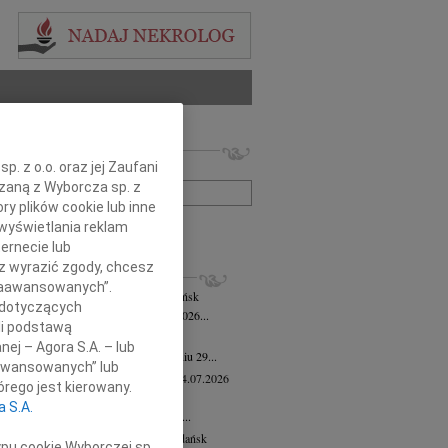
 nekrologów i wspomnień
. z o.o. oraz jej Zaufani
zwisko lub numer ogłoszenia:
ązaną z Wyborcza sp. z
ry plików cookie lub inne
wyświetlania reklam
+ szukanie zaawansowane
ernecie lub
sz wyrazić zgody, chcesz
KROLOGI
 Zaawansowanych”.
mira Bożyk
wiek: 102
04.08.2026
Gdańsk
 dotyczących
em zawiadamiamy, że w dniu 25 lipca 2026...
li podstawą
yk Klocek
28.07.2026
Gdańsk
nej – Agora S.A. – lub
lkim smutkiem zawiadamiamy, że w dniu 29...
aawansowanych” lub
ga Semmerling-Owczarska
wiek: 97
24.07.2026
rego jest kierowany.
sk
a S.A.
bokim żalem zawiadamiamy, że dnia 20...
ej Krupowicz
wiek: 87
16.07.2026
Gdańsk
ypu cookie Wyborczej sp.