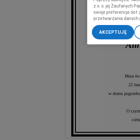
z o. o. jej Zaufanych 
swoje preferencje dot.
przetwarzania danych 
„Ustawienia zaawansow
AKCEPTUJĘ
My, nasi Zaufani Part
Ali
dokładnych danych geol
Przechowywanie informa
treści, badnie odbiorcó
Msza świ
22 lut
w domu pogrzebo
O czym
córki