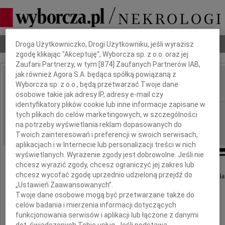
Dbamy o Twoją prywatność
Nekrologi
Odeszli
Poradnik pogrzebowy
Droga Użytkowniczko, Drogi Użytkowniku, jeśli wyrazisz
zgodę klikając "Akceptuję", Wyborcza sp. z o.o. oraz jej
Zaufani Partnerzy, w tym [
874
] Zaufanych Partnerów IAB,
jak również Agora S.A. będąca spółką powiązaną z
Jolanta Wilkosz-Cheba
Wyborcza sp. z o.o., będą przetwarzać Twoje dane
IMIĘ I NAZWISKO:
osobowe takie jak adresy IP, adresy e-mail czy
identyfikatory plików cookie lub inne informacje zapisane w
Kraków
REGION:
tych plikach do celów marketingowych, w szczególności
na potrzeby wyświetlania reklam dopasowanych do
22.01.2010
DATA EMISJI:
Twoich zainteresowań i preferencji w swoich serwisach,
aplikacjach i w Internecie lub personalizacji treści w nich
wyświetlanych. Wyrażenie zgody jest dobrowolne. Jeśli nie
chcesz wyrazić zgody, chcesz ograniczyć jej zakres lub
chcesz wycofać zgodę uprzednio udzieloną przejdź do
Z wielkim smutkiem zawiadamiamy, że w dniu 18 stycznia
zmarła śmiercią tragiczną, przeżywszy 55 lat
„Ustawień Zaawansowanych”.
Twoje dane osobowe mogą być przetwarzane także do
celów badania i mierzenia informacji dotyczących
funkcjonowania serwisów i aplikacji lub łączone z danymi
dot. świadczonych Tobie usług. Jeśli podstawą