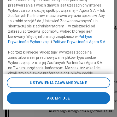
przetwarzania Twoich danych jest uzasadniony interes
Wyborcza sp. z o.o., jej spółki powiązanej – Agora S.A. – lub
Zaufanych Partnerów, masz prawo wyrazić sprzeciw. Aby
to zrobić przejdź do „Ustawień Zaawansowanych” lub
Jolanta Wilkosz-Cheb
skontaktuj się z administratorem – w zależności od
zakresu sprzeciwu i podmiotu, wobec którego jest
kierowany. Więcej informacji znajdziesz w
Polityce
Prywatności Wyborcza.pl
i
Polityce Prywatności Agora S.A.
nasza najukochańsza Żona i Mamusia
Poprzez kliknięcie "Akceptuję" wyrażasz zgodę na
Odeszłaś cicho i bez pożegnania, jak ktoś,
zainstalowanie i przechowywanie plików typu cookie
kto nie chce swym odejściem smucić...
Wyborczej sp. z o. o. jej Zaufanych Partnerów i Agora S.A.
na Twoim urządzeniu końcowym. Możesz też w każdej
Na zawsze pozostaniesz w naszych sercach.
chwili zmienić swoje preferencje dot. plików cookie,
ponownie wywołując narzędzie do zarządzania Twoimi
Msza święta żałobna odprawiona zostanie we wtor
USTAWIENIA ZAAWANSOWANE
preferencjami dot. przetwarzania danych poprzez
26 stycznia 2010 roku, o godzinie 12.00
odnośnik „Ustawienia prywatności” w stopce serwisu i
w bazylice Najświętszego Serca Pana Jezusa oo. Jez
przechodząc do sekcji „Ustawienia zaawansowane”.
w Krakowie, ulica Kopernika.
AKCEPTUJĘ
Zmiana ustawień plików cookie możliwa jest także za
Odprowadzenie Zmarłej na miejsce wiecznego spocz
pomocą ustawień przeglądarki.
od bramy Cmentarza Rakowickiego
nastąpi tego samego dnia o godzinie 13.30.
My, nasi Zaufani Partnerzy i Agora S.A. możemy