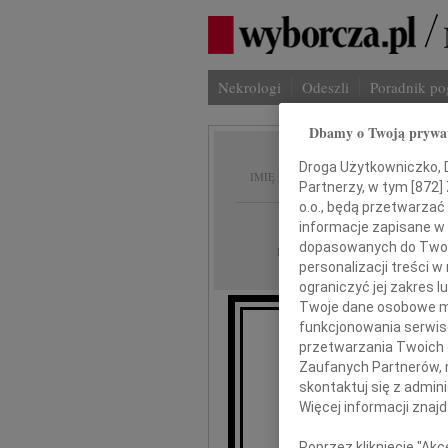
Nekrologi
Odeszli
Poradnik p
Dbamy o Twoją prywa
Barbar
Droga Użytkowniczko, Dr
IMIĘ I NAZWISKO:
Partnerzy, w tym [
872
]
o.o., będą przetwarzać 
Częstochowa, cała
REGION:
informacje zapisane w
dopasowanych do Twoich
20.02.2013
DATA EMISJI:
personalizacji treści 
ograniczyć jej zakres
Twoje dane osobowe mo
funkcjonowania serwisó
Z wielkim ża
przetwarzania Twoich da
Zaufanych Partnerów, 
Pani 
skontaktuj się z admin
Więcej informacji znaj
naszej ukochanej w
n
Poprzez kliknięcie "Ak