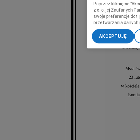
Poprzez kliknięcie "Ak
z o. o. jej Zaufanych 
swoje preferencje dot.
przetwarzania danych 
Krzy
„Ustawienia zaawansow
AKCEPTUJĘ
sy
My, nasi Zaufani Part
ukochany 
dokładnych danych geol
Przechowywanie informa
treści, badnie odbiorcó
Msza św
23 lut
w kościele
Łomia