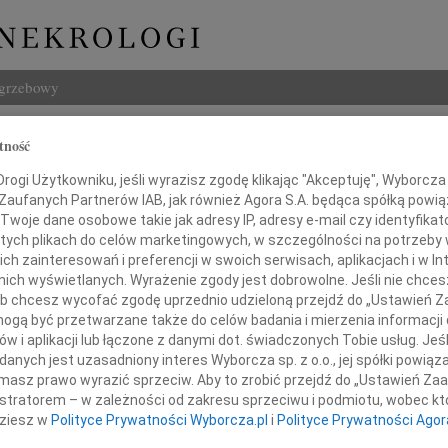
ogrzebowy
Szukaj
tność
tof Żbikowski
Imię i na
ogi Użytkowniku, jeśli wyrazisz zgodę klikając "Akceptuję", Wyborcza sp
 Zaufanych Partnerów IAB, jak również Agora S.A. będąca spółką powi
Twoje dane osobowe takie jak adresy IP, adresy e-mail czy identyfikato
 tych plikach do celów marketingowych, w szczególności na potrzeby 
 zainteresowań i preferencji w swoich serwisach, aplikacjach i w Int
INNE NE
w nich wyświetlanych. Wyrażenie zgody jest dobrowolne. Jeśli nie chce
Lubo
 lub chcesz wycofać zgodę uprzednio udzieloną przejdź do „Ustawień
Z żal
gą być przetwarzane także do celów badania i mierzenia informacji
Henr
w i aplikacji lub łączone z danymi dot. świadczonych Tobie usług. Jeś
17 lutego 2013 roku
Z wie
nych jest uzasadniony interes Wyborcza sp. z o.o., jej spółki powiąza
Jadwi
zmarł w wieku 87 lat
masz prawo wyrazić sprzeciw. Aby to zrobić przejdź do „Ustawień Z
Gdań
istratorem – w zależności od zakresu sprzeciwu i podmiotu, wobec któ
Z głę
dziesz w
Polityce Prywatności Wyborcza.pl
i
Polityce Prywatności Agor
Andrz