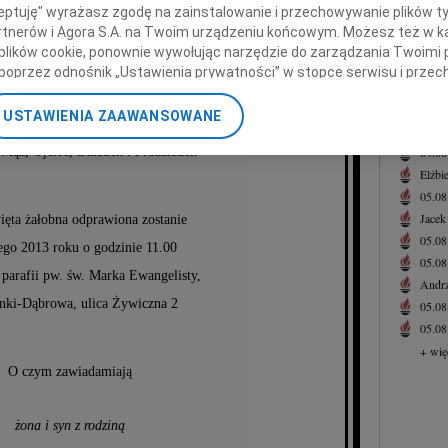
Pogrą
ceptuję" wyrażasz zgodę na zainstalowanie i przechowywanie plików t
Joann
Partnerów i Agora S.A. na Twoim urządzeniu końcowym. Możesz też w ka
Z głę
 plików cookie, ponownie wywołując narzędzie do zarządzania Twoimi 
poprzez odnośnik „Ustawienia prywatności” w stopce serwisu i przec
+ wię
sztof Żbikowski
ane”. Zmiana ustawień plików cookie możliwa jest także za pomocą u
NAJNOWS
USTAWIENIA ZAAWANSOWANE
n Beniamina i Władysławy,
Eugen
nerzy i Agora S.A. możemy przetwarzać dane osobowe w następującyc
Mąż, Ojciec, Dziadek i Pradziadek
04.0
okalizacyjnych. Aktywne skanowanie charakterystyki urządzenia do ce
cji na urządzeniu lub dostęp do nich. Spersonalizowane reklamy i tre
Elżbi
w i ulepszanie usług.
Lista Zaufanych Partnerów
05.0
Jacek
ięta żałobna odprawiona zostanie
05.0
ego 2013 roku o godzinie 11.00
05.0
 parafii pw. św. Marka Ewangelisty,
Andrz
nki-Dąbrowa, ulica Żywiczna 2
05.0
05.0
+ wię
O czym zawiadamiają
żona i syn z rodziną