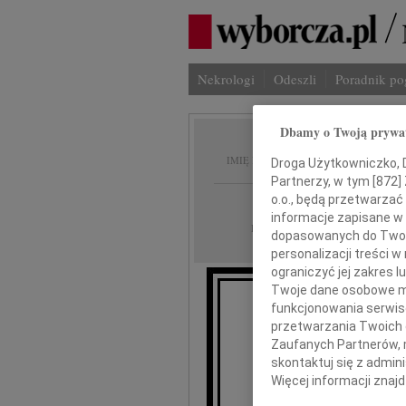
Nekrologi
Odeszli
Poradnik p
Dbamy o Twoją prywa
Krzysz
IMIĘ I NAZWISKO:
Droga Użytkowniczko, Dr
Partnerzy, w tym [
872
]
o.o., będą przetwarzać 
Gdańsk
REGION:
informacje zapisane w
20.02.2013
DATA EMISJI:
dopasowanych do Twoich
personalizacji treści 
ograniczyć jej zakres
Twoje dane osobowe mo
funkcjonowania serwisó
przetwarzania Twoich da
Zaufanych Partnerów, 
skontaktuj się z admin
Więcej informacji znaj