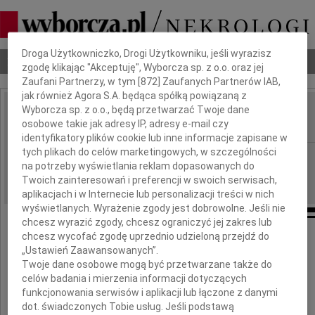
Dbamy o Twoją prywatność
Droga Użytkowniczko, Drogi Użytkowniku, jeśli wyrazisz
Nekrologi
Odeszli
Poradnik pogrzebowy
zgodę klikając "Akceptuję", Wyborcza sp. z o.o. oraz jej
Zaufani Partnerzy, w tym [
872
] Zaufanych Partnerów IAB,
jak również Agora S.A. będąca spółką powiązaną z
Wyborcza sp. z o.o., będą przetwarzać Twoje dane
Anna Wycisk
osobowe takie jak adresy IP, adresy e-mail czy
IMIĘ I NAZWISKO:
identyfikatory plików cookie lub inne informacje zapisane w
tych plikach do celów marketingowych, w szczególności
Katowice
REGION:
na potrzeby wyświetlania reklam dopasowanych do
23.01.2010
DATA EMISJI:
Twoich zainteresowań i preferencji w swoich serwisach,
aplikacjach i w Internecie lub personalizacji treści w nich
wyświetlanych. Wyrażenie zgody jest dobrowolne. Jeśli nie
chcesz wyrazić zgody, chcesz ograniczyć jej zakres lub
chcesz wycofać zgodę uprzednio udzieloną przejdź do
Z głębokim żalem zawiadamiamy,
„Ustawień Zaawansowanych”.
że w dniu 20 stycznia 2010 roku zmarła
Twoje dane osobowe mogą być przetwarzane także do
celów badania i mierzenia informacji dotyczących
dr n. med.
funkcjonowania serwisów i aplikacji lub łączone z danymi
dot. świadczonych Tobie usług. Jeśli podstawą