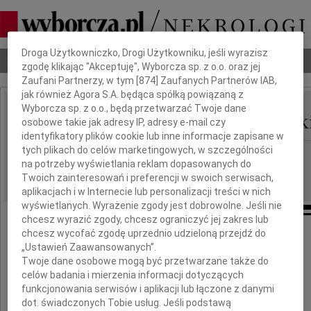
Dbamy o Twoją prywatność
Droga Użytkowniczko, Drogi Użytkowniku, jeśli wyrazisz
Nekrologi
Odeszli
Poradnik pogrzebowy
zgodę klikając "Akceptuję", Wyborcza sp. z o.o. oraz jej
Zaufani Partnerzy, w tym [
874
] Zaufanych Partnerów IAB,
jak również Agora S.A. będąca spółką powiązaną z
Wyborcza sp. z o.o., będą przetwarzać Twoje dane
Kazimierz Niezabitowsk
osobowe takie jak adresy IP, adresy e-mail czy
IMIĘ I NAZWISKO:
identyfikatory plików cookie lub inne informacje zapisane w
tych plikach do celów marketingowych, w szczególności
Szczecin
REGION:
na potrzeby wyświetlania reklam dopasowanych do
23.01.2010
DATA EMISJI:
Twoich zainteresowań i preferencji w swoich serwisach,
aplikacjach i w Internecie lub personalizacji treści w nich
wyświetlanych. Wyrażenie zgody jest dobrowolne. Jeśli nie
chcesz wyrazić zgody, chcesz ograniczyć jej zakres lub
chcesz wycofać zgodę uprzednio udzieloną przejdź do
„Ustawień Zaawansowanych”.
Zawiadamiamy, że pogrzeb zmarłego
11 stycznia 2010 roku w Warszawie
Twoje dane osobowe mogą być przetwarzane także do
celów badania i mierzenia informacji dotyczących
funkcjonowania serwisów i aplikacji lub łączone z danymi
dot. świadczonych Tobie usług. Jeśli podstawą