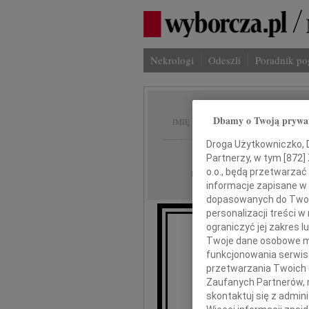
Nekrologi
Odeszli
Poradnik p
Alicja
Dbamy o Twoją prywa
IMIĘ I NAZWISKO:
Droga Użytkowniczko, Dr
Gdańsk
REGION:
Partnerzy, w tym [
872
]
o.o., będą przetwarzać 
15.02.2013
DATA EMISJI:
informacje zapisane w
dopasowanych do Twoich
personalizacji treści 
ograniczyć jej zakres
Twoje dane osobowe mo
funkcjonowania serwisó
Choć
przetwarzania Twoich da
po
Zaufanych Partnerów, 
skontaktuj się z admin