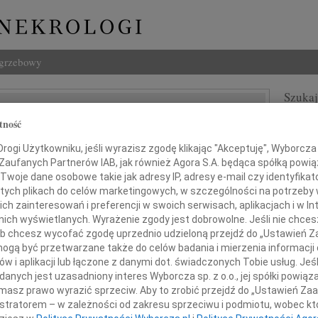
ogrzebowy
Szukaj
 Mazur-Nagórka
Imię i na
tność
ogi Użytkowniku, jeśli wyrazisz zgodę klikając "Akceptuję", Wyborcza sp
 Zaufanych Partnerów IAB, jak również Agora S.A. będąca spółką powi
Twoje dane osobowe takie jak adresy IP, adresy e-mail czy identyfikato
 tych plikach do celów marketingowych, w szczególności na potrzeby 
INNE NE
 zainteresowań i preferencji w swoich serwisach, aplikacjach i w Int
Lubo
w nich wyświetlanych. Wyrażenie zgody jest dobrowolne. Jeśli nie chce
Z żal
 lub chcesz wycofać zgodę uprzednio udzieloną przejdź do „Ustawień
Henr
gą być przetwarzane także do celów badania i mierzenia informacji
Z wie
w i aplikacji lub łączone z danymi dot. świadczonych Tobie usług. Jeś
Jadwi
 nie ma już Ciebie wśród nas,
nych jest uzasadniony interes Wyborcza sp. z o.o., jej spółki powiąza
Gdań
zostaniesz z nami na zawsze
masz prawo wyrazić sprzeciw. Aby to zrobić przejdź do „Ustawień Z
Z głę
istratorem – w zależności od zakresu sprzeciwu i podmiotu, wobec któ
Andrz