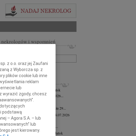
 nekrologów i wspomnień
zwisko lub numer ogłoszenia:
. z o.o. oraz jej Zaufani
+ szukanie zaawansowane
ązaną z Wyborcza sp. z
ry plików cookie lub inne
wyświetlania reklam
KROLOGI
ernecie lub
mira Bożyk
wiek: 102
04.08.2026
Gdańsk
sz wyrazić zgody, chcesz
em zawiadamiamy, że w dniu 25 lipca 2026...
 Zaawansowanych”.
yk Klocek
28.07.2026
Gdańsk
 dotyczących
lkim smutkiem zawiadamiamy, że w dniu 29...
li podstawą
ga Semmerling-Owczarska
wiek: 97
24.07.2026
nej – Agora S.A. – lub
sk
aawansowanych” lub
bokim żalem zawiadamiamy, że dnia 20...
rego jest kierowany.
ej Krupowicz
wiek: 87
16.07.2026
Gdańsk