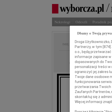
Nekrologi
Odeszli
Poradnik p
Dbamy o Twoją prywa
Maria 
Droga Użytkowniczko, Dr
IMIĘ I NAZWISKO:
Partnerzy, w tym [
874
]
o.o., będą przetwarzać 
Rzeszów
REGION:
informacje zapisane w
dopasowanych do Twoich
14.02.2013
DATA EMISJI:
personalizacji treści 
ograniczyć jej zakres
Twoje dane osobowe mo
funkcjonowania serwisó
przetwarzania Twoich da
7 luteg
Zaufanych Partnerów, 
skontaktuj się z admin
Więcej informacji znaj
Poprzez kliknięcie "Ak