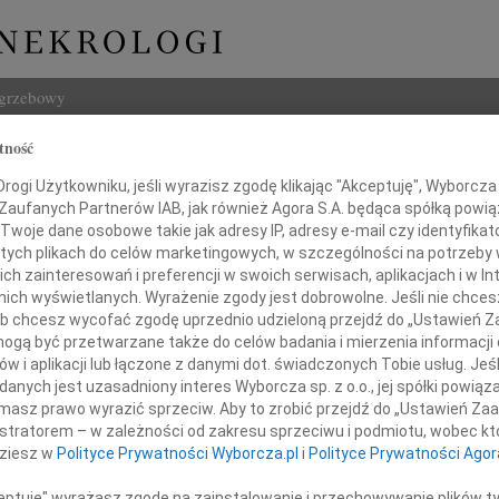
ogrzebowy
tność
Szukaj
Saramonowicz
ogi Użytkowniku, jeśli wyrazisz zgodę klikając "Akceptuję", Wyborcza sp
Imię i na
 Zaufanych Partnerów IAB, jak również Agora S.A. będąca spółką powi
Twoje dane osobowe takie jak adresy IP, adresy e-mail czy identyfikato
 tych plikach do celów marketingowych, w szczególności na potrzeby 
 zainteresowań i preferencji w swoich serwisach, aplikacjach i w Int
w nich wyświetlanych. Wyrażenie zgody jest dobrowolne. Jeśli nie chce
INNE NE
 lub chcesz wycofać zgodę uprzednio udzieloną przejdź do „Ustawień
Jan S
gą być przetwarzane także do celów badania i mierzenia informacji
Bez C
w i aplikacji lub łączone z danymi dot. świadczonych Tobie usług. Jeś
Graży
nych jest uzasadniony interes Wyborcza sp. z o.o., jej spółki powiąza
o 2013 roku po długiej chorobie
W dni
masz prawo wyrazić sprzeciw. Aby to zrobić przejdź do „Ustawień Z
zmarła w wieku 83 lat
Jerzy
istratorem – w zależności od zakresu sprzeciwu i podmiotu, wobec któ
Z żal
dziesz w
Polityce Prywatności Wyborcza.pl
i
Polityce Prywatności Agor
Kryst
26 li
ceptuję" wyrażasz zgodę na zainstalowanie i przechowywanie plików t