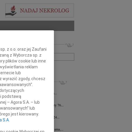
 nekrologów i wspomnień
. z o.o. oraz jej Zaufani
zwisko lub numer ogłoszenia:
ązaną z Wyborcza sp. z
ry plików cookie lub inne
wyświetlania reklam
+ szukanie zaawansowane
ernecie lub
sz wyrazić zgody, chcesz
KROLOGI
 Zaawansowanych”.
taszewski
26.06.2026
Rzeszów
 dotyczących
iebie nie byłoby Mnie, taką jaką jestem...
li podstawą
na Bartczak
13.03.2026
Rzeszów
nej – Agora S.A. – lub
u 5 marca 2026 roku zmarła przeżywszy 76...
aawansowanych” lub
 Wojtowicz
14.03.2024
Rzeszów
rego jest kierowany.
em zawiadamiamy, że dnia 13 marca 2024...
a S.A.
yna Jasińska
28.12.2023
Rzeszów
pca 2023 roku zmarła Kochana Żona, Mama,...
ypu cookie Wyborczej sp.