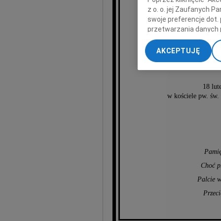
z o. o. jej Zaufanych 
swoje preferencje dot.
Mari
przetwarzania danych 
„Ustawienia zaawansow
AKCEPTUJĘ
My, nasi Zaufani Part
na
dokładnych danych geol
Przechowywanie informa
18 lut
treści, badnie odbiorcó
w kościele pw. św.
Pamięt
Choć p
Palcie w
Przeci