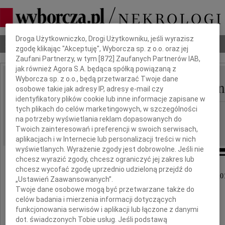
Dbamy o Twoją prywatność
Droga Użytkowniczko, Drogi Użytkowniku, jeśli wyrazisz
Nekrologi
Odeszli
Poradnik pogrzebowy
zgodę klikając "Akceptuję", Wyborcza sp. z o.o. oraz jej
Zaufani Partnerzy, w tym [
872
] Zaufanych Partnerów IAB,
jak również Agora S.A. będąca spółką powiązaną z
Wyborcza sp. z o.o., będą przetwarzać Twoje dane
Longina Kalaga-Gawron
IMIĘ I NAZWISKO:
osobowe takie jak adresy IP, adresy e-mail czy
identyfikatory plików cookie lub inne informacje zapisane w
tych plikach do celów marketingowych, w szczególności
Katowice
REGION:
na potrzeby wyświetlania reklam dopasowanych do
22.01.2010
DATA EMISJI:
Twoich zainteresowań i preferencji w swoich serwisach,
aplikacjach i w Internecie lub personalizacji treści w nich
wyświetlanych. Wyrażenie zgody jest dobrowolne. Jeśli nie
chcesz wyrazić zgody, chcesz ograniczyć jej zakres lub
chcesz wycofać zgodę uprzednio udzieloną przejdź do
Z głębokim żalem zawiadamiamy, że 20 stycznia 201
„Ustawień Zaawansowanych”.
Twoje dane osobowe mogą być przetwarzane także do
zmarła nasza kochana Żona, Mama i Babcia
celów badania i mierzenia informacji dotyczących
funkcjonowania serwisów i aplikacji lub łączone z danymi
dot. świadczonych Tobie usług. Jeśli podstawą