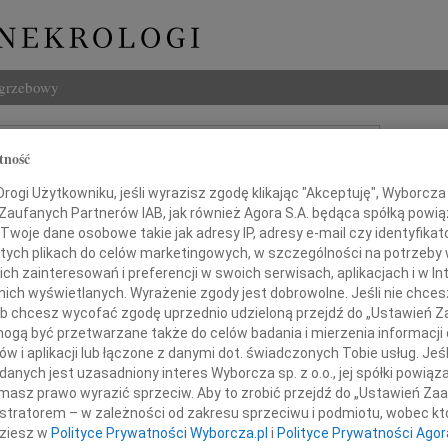
ogrzebowy
Szukaj
tność
j Traczykowski
Imię i na
ogi Użytkowniku, jeśli wyrazisz zgodę klikając "Akceptuję", Wyborcza sp
 Zaufanych Partnerów IAB, jak również Agora S.A. będąca spółką powi
Twoje dane osobowe takie jak adresy IP, adresy e-mail czy identyfikato
 tych plikach do celów marketingowych, w szczególności na potrzeby 
INNE NE
 zainteresowań i preferencji w swoich serwisach, aplikacjach i w Int
w nich wyświetlanych. Wyrażenie zgody jest dobrowolne. Jeśli nie chce
Tadeu
 lub chcesz wycofać zgodę uprzednio udzieloną przejdź do „Ustawień
Z duż
gą być przetwarzane także do celów badania i mierzenia informacji
31.0
w i aplikacji lub łączone z danymi dot. świadczonych Tobie usług. Jeś
 żalem żegnamy naszego Przyjaciela
Wyraz
nych jest uzasadniony interes Wyborcza sp. z o.o., jej spółki powiąza
29.0
masz prawo wyrazić sprzeciw. Aby to zrobić przejdź do „Ustawień Z
Wyraz
ja Traczykowskiego
istratorem – w zależności od zakresu sprzeciwu i podmiotu, wobec któ
27.0
dziesz w
Polityce Prywatności Wyborcza.pl
i
Polityce Prywatności Agor
Pani 