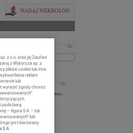
 nekrologów i wspomnień
zwisko lub numer ogłoszenia:
. z o.o. oraz jej Zaufani
ązaną z Wyborcza sp. z
+ szukanie zaawansowane
ry plików cookie lub inne
wyświetlania reklam
KROLOGI
ernecie lub
sz wyrazić zgody, chcesz
sz Gapiński
03.08.2026
Łódź
 Zaawansowanych”.
ym żalem przyjęliśmy wiadomość o śmierci...
 dotyczących
7.2026
Łódź
li podstawą
y głębokiego współczucia dla...
nej – Agora S.A. – lub
7.2026
Łódź
aawansowanych” lub
y współczucia Pani Janinie...
rego jest kierowany.
7.2026
Łódź
a S.A.
Joannie Nowińskiej wyrazy głębokiego...