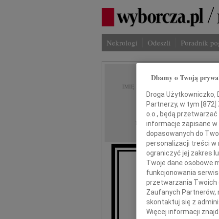
Nekrologi
Odeszli
Poradnik p
Dbamy o Twoją prywa
Andrze
IMIĘ I NAZWISKO:
Droga Użytkowniczko, Dr
Partnerzy, w tym [
872
]
Łódź
REGION:
o.o., będą przetwarzać 
23.01.2010
DATA EMISJI:
informacje zapisane w
dopasowanych do Twoich
personalizacji treści 
ograniczyć jej zakres
Twoje dane osobowe mo
funkcjonowania serwisó
Z głębokim
przetwarzania Twoich da
Zaufanych Partnerów, 
Andrze
skontaktuj się z admin
Więcej informacji znaj