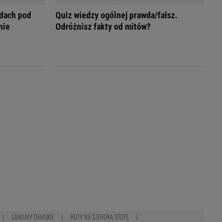
dach pod
Quiz wiedzy ogólnej prawda/fałsz.
nie
Odróżnisz fakty od mitów?
SANDAŁY DAMSKIE
BUTY NA SZEROKĄ STOPĘ