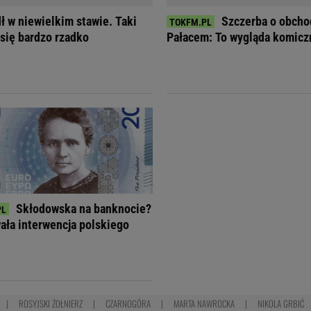
ł w niewielkim stawie. Taki
Szczerba o obcho
 się bardzo rzadko
Pałacem: To wygląda komicz
Skłodowska na banknocie?
ła interwencja polskiego
ROSYJSKI ŻOŁNIERZ
CZARNOGÓRA
MARTA NAWROCKA
NIKOLA GRBIĆ