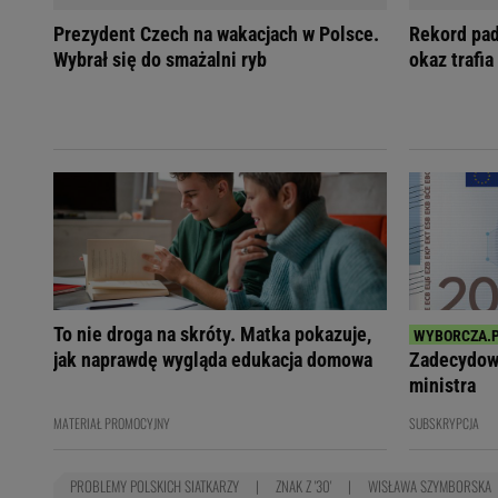
Prezydent Czech na wakacjach w Polsce.
Rekord pad
Wybrał się do smażalni ryb
okaz trafia
To nie droga na skróty. Matka pokazuje,
jak naprawdę wygląda edukacja domowa
Zadecydowa
ministra
MATERIAŁ PROMOCYJNY
SUBSKRYPCJA
PROBLEMY POLSKICH SIATKARZY
ZNAK Z '30'
WISŁAWA SZYMBORSKA