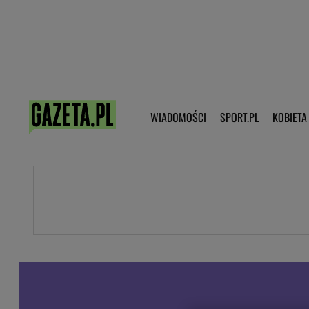
Poczta - Logowanie
Pobierz 
WIADOMOŚCI
SPORT.PL
KOBIETA
DZIECKO
KOBIETA
KULTURA
NEX
WIADOMOŚCI
SPORT
G.PL
Skoki narciarskie
Haps.pl
Ekstraklasa
Wiadomości ze świata
Bundesliga
Sport wiadomości
Liga Mistrzów
Horoskop
Liga Europy
Papież Franiszek
Koszykówka