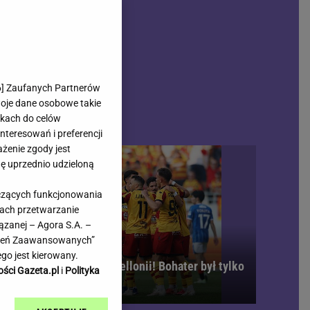
rmienia
Gliwice
Kielce
hodowe
Kraków
Lublin
Łódź
6
] Zaufanych Partnerów
woje dane osobowe takie
Olsztyn
likach do celów
Opole
teresowań i preferencji
e
Płock
ażenie zgody jest
we
Poznań
dę uprzednio udzieloną
Radom
yczących funkcjonowania
Rzeszów
kach przetwarzanie
inowe
Sosnowiec
ązanej – Agora S.A. –
inowe
Szczecin
awień Zaawansowanych”
Melo Radio
Toruń
go jest kierowany.
bójcze osiem minut Jagiellonii! Bohater był tylko
Trójmiasto
ości Gazeta.pl
i
Polityka
den
Warszawa
Wrocław