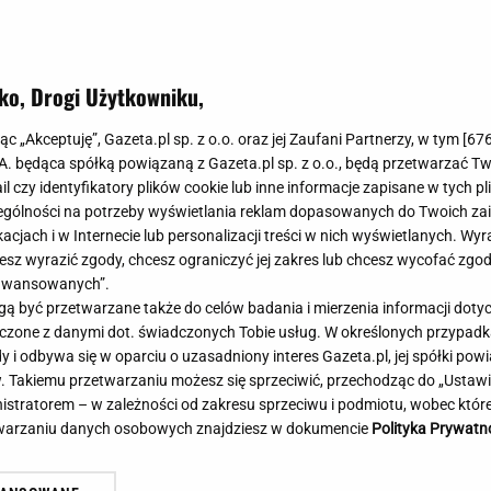
Meghan Markle
Krzesełka do ka
Magda Gessler
Łóżka dla dzieci
Barbara Kurdej-Szatan
Foteliki samoc
ko, Drogi Użytkowniku,
Aż oczy bolały... Tuż po
Księżna Kate
Przepisy
rze Lecha podeszli do
Porady
Jak zrobić?
jąc „Akceptuję”, Gazeta.pl sp. z o.o. oraz jej Zaufani Partnerzy, w tym [
67
łuchajcie!"
.A. będąca spółką powiązaną z Gazeta.pl sp. z o.o., będą przetwarzać T
Na czasie
Grzyby
ail czy identyfikatory plików cookie lub inne informacje zapisane w tych p
Memy
Koronawirus
gólności na potrzeby wyświetlania reklam dopasowanych do Twoich zain
Radio Zet
Porady - Zdrowi
acjach i w Internecie lub personalizacji treści w nich wyświetlanych. Wyr
Radio Pogoda
Sukienki jeanso
cesz wyrazić zgody, chcesz ograniczyć jej zakres lub chcesz wycofać zgo
Radio internetowe
Torebki worki
aawansowanych”.
 być przetwarzane także do celów badania i mierzenia informacji dot
Rock Radio
Życzenia
 łączone z danymi dot. świadczonych Tobie usług. W określonych przypad
Złote Przeboje
Życzenia urodz
i odbywa się w oparciu o uzasadniony interes Gazeta.pl, jej spółki powi
Chillizet - radio internetowe
Życzenia imien
. Takiemu przetwarzaniu możesz się sprzeciwić, przechodząc do „Ust
Podcasty
Newsy, plotki - 
nistratorem – w zależności od zakresu sprzeciwu i podmiotu, wobec które
Męczarnie Rakowa. W Szwecji będzie arcytrudno. A
Za
E-booki - Audiobooki
Lifestyle
etwarzaniu danych osobowych znajdziesz w dokumencie
Polityka Prywatn
już się cieszyli...
je
Planeta.pl
Co obejrzeć