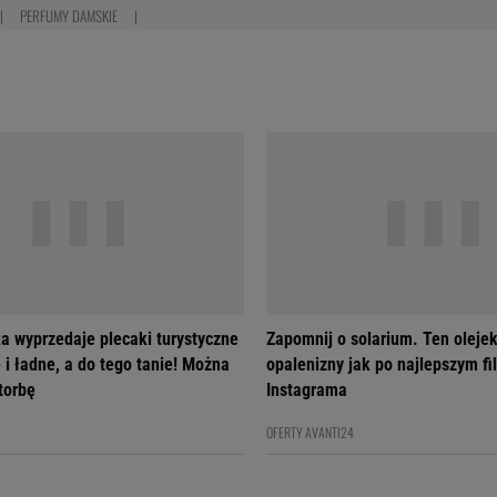
PERFUMY DAMSKIE
a wyprzedaje plecaki turystyczne
Zapomnij o solarium. Ten olejek
 i ładne, a do tego tanie! Można
opalenizny jak po najlepszym fil
 torbę
Instagrama
OFERTY AVANTI24