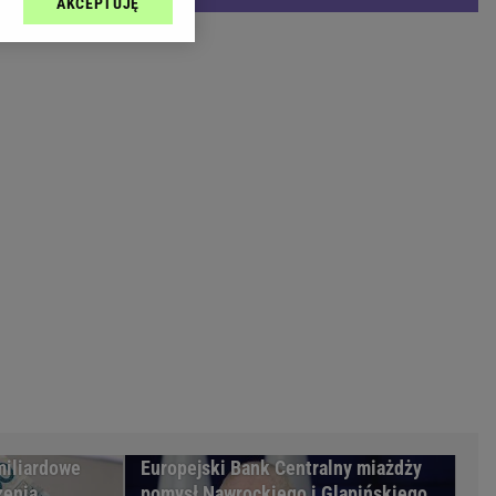
AKCEPTUJĘ
l sp. z o.o., jej
Zielona Góra
ić swoje preferencje
arzania danych poprzez
MAGAZYNY
ych”. Zmiana ustawień
syny
Kuchnia
a
Wysokie Obcasy
ach:
y
 celów identyfikacji.
omiar reklam i treści,
rynarka
enka za 29zł
zula
 wide
y
to
kim obcasie
miliardowe
Europejski Bank Centralny miażdży
zenia
pomysł Nawrockiego i Glapińskiego