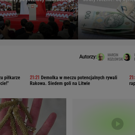
Telewizor LG O
MARCIN
Autorzy:
KOZŁOWSKI
zu piłkarze
Demolka w meczu potencjalnych rywali
cie!"
Rakowa. Siedem goli na Litwie
ra
Doda
Kalkulator Poro
Magda Gessler
Kalendarz dni p
Agnieszka Woźniak-Starak
Kalendarz ciąży