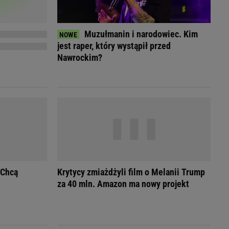
Przetargi
Licytacje komornicze
Komputery Forum
Muzułmanin i narodowiec. Kim
Alkomat online
jest raper, który wystąpił przed
Kalkulator opłacalności LPG
Nawrockim?
Przelicznik cm na cale i stopy
Kalkulator momentu obrotowego
Kalkulator mocy
Kalkulator zużycia paliwa
Kalkulator rozmiaru opon
Przelicznik mile na kilometry
 Chcą
Krytycy zmiażdżyli film o Melanii Trump
za 40 mln. Amazon ma nowy projekt