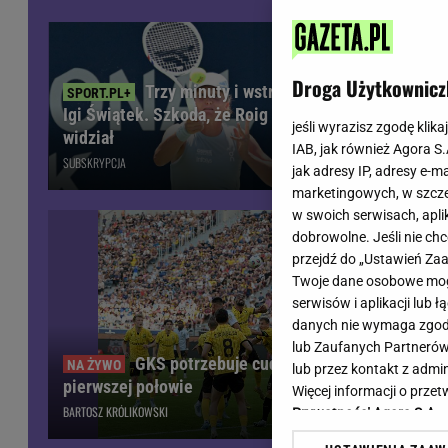
Wiadomości z Polski
Tenis
Plotki na topie
Sporty Walki
Niedziela handlowa
Siatkówka
Droga Użytkownicz
Trzy minuty i wstrząs u
Informacje na bieżąco
PlusLiga
Igi Świątek. Szkoda, że Roig tego nie
meczu piłka
Metro Warszawa
Lekkoatletyka
jeśli wyrazisz zgodę klika
widział
kibiców. "S
IAB, jak również Agora S
Duży Format
Kolarstwo
SUBSKRYPCJA
SUBSKRYPCJA
jak adresy IP, adresy e-m
Pogoda Warszawa
Bieganie
marketingowych, w szcze
Pogoda Kraków
Trening - ćwiczenia
w swoich serwisach, aplik
Pogoda Gdańsk
Ćwiczenia
dobrowolne. Jeśli nie ch
Pogoda Poznań
Dieta - Odżywianie
przejdź do „Ustawień Z
Twoje dane osobowe mogą
Pogoda Wrocław
Jak schudnąć?
serwisów i aplikacji lub
Gazeta na X
Sport - Fitness
danych nie wymaga zgody 
Fitness
lub Zaufanych Partnerów
F1 - Formuła 1
GKS potrzebuje cudu! Fatalna sytuacja po
lub przez kontakt z admi
pierwszej połowie
Więcej informacji o prz
BARTOSZ KRÓLIKOWSKI
Prywatności Agora S.A.