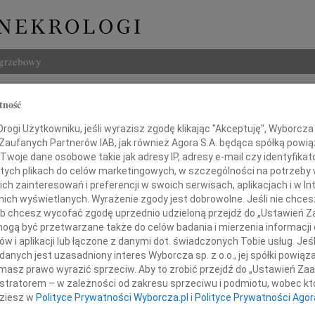
ogrzebowy
Szukaj
tność
d Zabrzewski
Imię i na
ogi Użytkowniku, jeśli wyrazisz zgodę klikając "Akceptuję", Wyborcza sp
 Zaufanych Partnerów IAB, jak również Agora S.A. będąca spółką powi
Twoje dane osobowe takie jak adresy IP, adresy e-mail czy identyfikato
 tych plikach do celów marketingowych, w szczególności na potrzeby 
 zainteresowań i preferencji w swoich serwisach, aplikacjach i w Int
INNE NE
w nich wyświetlanych. Wyrażenie zgody jest dobrowolne. Jeśli nie chce
Marek
 lub chcesz wycofać zgodę uprzednio udzieloną przejdź do „Ustawień
Z głę
gą być przetwarzane także do celów badania i mierzenia informacji
Tadeu
w i aplikacji lub łączone z danymi dot. świadczonych Tobie usług. Jeś
Z wie
nych jest uzasadniony interes Wyborcza sp. z o.o., jej spółki powiąza
Dnia 6 stycznia 2010 roku
Eugen
masz prawo wyrazić sprzeciw. Aby to zrobić przejdź do „Ustawień Z
chany Mąż, Ojciec, Dziadek i Zięć
Żegna
istratorem – w zależności od zakresu sprzeciwu i podmiotu, wobec któ
Andr
ieką rodziny i personelu medycznego
dziesz w
Polityce Prywatności Wyborcza.pl
i
Polityce Prywatności Agor
Dnia 