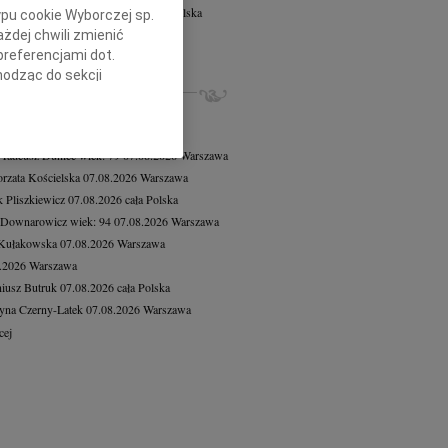
s Sapiński
wiek: 69
06.08.2026
cała Polska
ypu cookie Wyborczej sp.
rpnia 2026r. zakończył swoją...
żdej chwili zmienić
cej
preferencjami dot.
hodząc do sekcji
ZE NEKROLOGI, KONDOLENCJE
stawień przeglądarki.
8.2026
Warszawa
8.2026
Warszawa
h celach:
Użycie
lów identyfikacji.
 Tadeusz Duniec
wiek: 79
07.08.2026
Warszawa
ści, pomiar reklam i
rzata Kościelska
07.08.2026
Warszawa
 Pliszkiewicz
07.08.2026
cała Polska
 Downarowicz
wiek: 94
07.08.2026
Warszawa
 Kułakowska
07.08.2026
Warszawa
8.2026
Warszawa
iusz Butruk
07.08.2026
cała Polska
yna Czerny-Latek
07.08.2026
Warszawa
cej