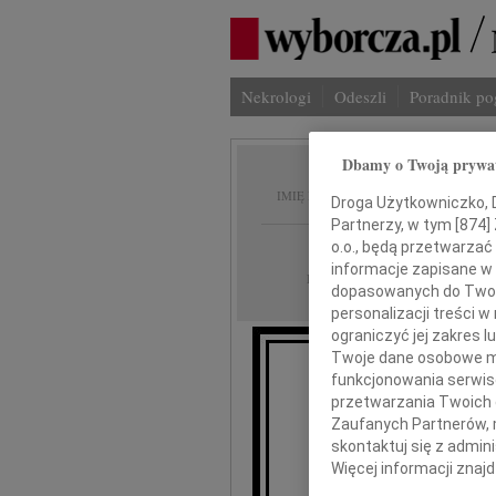
Nekrologi
Odeszli
Poradnik p
Dbamy o Twoją prywa
Ryszar
IMIĘ I NAZWISKO:
Droga Użytkowniczko, Dr
Partnerzy, w tym [
874
]
cała Polska
o.o., będą przetwarzać 
REGION:
informacje zapisane w
13.01.2010
DATA EMISJI:
dopasowanych do Twoich
personalizacji treści 
ograniczyć jej zakres
Twoje dane osobowe mo
funkcjonowania serwisó
przetwarzania Twoich da
Zaufanych Partnerów, 
zmarł ko
skontaktuj się z admin
otoczony op
Więcej informacji znaj