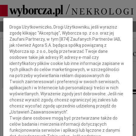
Dbamy o Twoją prywatność
Nekrologi
Odeszli
Poradnik pogrzebowy
Droga Użytkowniczko, Drogi Użytkowniku, jeśli wyrazisz
zgodę klikając "Akceptuję", Wyborcza sp. z o.o. oraz jej
Zaufani Partnerzy, w tym [
874
] Zaufanych Partnerów IAB,
jak również Agora S.A. będąca spółką powiązaną z
Krystyna Dutkiewicz-N
Wyborcza sp. z o.o., będą przetwarzać Twoje dane
IMIĘ I NAZWISKO:
osobowe takie jak adresy IP, adresy e-mail czy
identyfikatory plików cookie lub inne informacje zapisane w
Poznań
REGION:
tych plikach do celów marketingowych, w szczególności
06.02.2013
na potrzeby wyświetlania reklam dopasowanych do
DATA EMISJI:
Twoich zainteresowań i preferencji w swoich serwisach,
aplikacjach i w Internecie lub personalizacji treści w nich
wyświetlanych. Wyrażenie zgody jest dobrowolne. Jeśli nie
chcesz wyrazić zgody, chcesz ograniczyć jej zakres lub
chcesz wycofać zgodę uprzednio udzieloną przejdź do
Z głębokim żalem zawiadamiamy,
„Ustawień Zaawansowanych”.
że 2 lutego 2013 roku zmarła
Twoje dane osobowe mogą być przetwarzane także do
po wielu latach cierpień moja ukochana Żona,
celów badania i mierzenia informacji dotyczących
funkcjonowania serwisów i aplikacji lub łączone z danymi
nasza Mama, Teściowa i Babcia