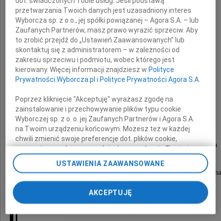
dot. świadczonych Tobie usług. Jeśli podstawą
przetwarzania Twoich danych jest uzasadniony interes
Wyborcza sp. z o.o., jej spółki powiązanej – Agora S.A. – lub
Zaufanych Partnerów, masz prawo wyrazić sprzeciw. Aby
to zrobić przejdź do „Ustawień Zaawansowanych” lub
skontaktuj się z administratorem – w zależności od
zakresu sprzeciwu i podmiotu, wobec którego jest
Krystyna
kierowany. Więcej informacji znajdziesz w
Polityce
Prywatności Wyborcza.pl
i
Polityce Prywatności Agora S.A.
Dutkiewicz-Nowicka
Poprzez kliknięcie "Akceptuję" wyrażasz zgodę na
zainstalowanie i przechowywanie plików typu cookie
lekarz stomatolog
Wyborczej sp. z o. o. jej Zaufanych Partnerów i Agora S.A.
na Twoim urządzeniu końcowym. Możesz też w każdej
chwili zmienić swoje preferencje dot. plików cookie,
Msza święta pogrzebowa zostanie odprawiona
ponownie wywołując narzędzie do zarządzania Twoimi
preferencjami dot. przetwarzania danych poprzez
dnia 7 lutego 2013 roku o godzinie 10.30
USTAWIENIA ZAAWANSOWANE
odnośnik „Ustawienia prywatności” w stopce serwisu i
w kościele pw. św. Rocha w Poznaniu, ul. św. Rocha
przechodząc do sekcji „Ustawienia zaawansowane”.
Pogrzeb tego samego dnia o godzinie 12.30
Zmiana ustawień plików cookie możliwa jest także za
AKCEPTUJĘ
pomocą ustawień przeglądarki.
na Cmentarzu Górczyńskim w Poznaniu.
My, nasi Zaufani Partnerzy i Agora S.A. możemy