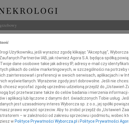
ogrzebowy
Szukaj
tność
Imię i na
ogi Użytkowniku, jeśli wyrazisz zgodę klikając "Akceptuję", Wyborcza sp
 Zaufanych Partnerów IAB, jak również Agora S.A. będąca spółką powi
Twoje dane osobowe takie jak adresy IP, adresy e-mail czy identyfikato
 tych plikach do celów marketingowych, w szczególności na potrzeby 
 zainteresowań i preferencji w swoich serwisach, aplikacjach i w Int
INNE NE
w nich wyświetlanych. Wyrażenie zgody jest dobrowolne. Jeśli nie chce
Małgo
 lub chcesz wycofać zgodę uprzednio udzieloną przejdź do „Ustawień
Z głę
gą być przetwarzane także do celów badania i mierzenia informacji
Marta
w i aplikacji lub łączone z danymi dot. świadczonych Tobie usług. Jeś
boko poruszeni wiadomością
Z głę
nych jest uzasadniony interes Wyborcza sp. z o.o., jej spółki powiąza
Stani
masz prawo wyrazić sprzeciw. Aby to zrobić przejdź do „Ustawień Z
o tragicznej śmierci
Z głę
istratorem – w zależności od zakresu sprzeciwu i podmiotu, wobec któ
Adam 
dziesz w
Polityce Prywatności Wyborcza.pl
i
Polityce Prywatności Agor
Zarzą