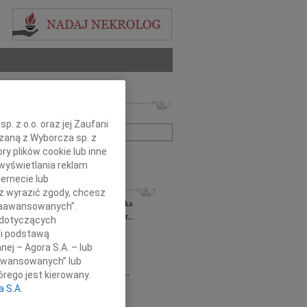
 nekrologów i wspomnień
zwisko lub numer ogłoszenia:
. z o.o. oraz jej Zaufani
ązaną z Wyborcza sp. z
ry plików cookie lub inne
+ szukanie zaawansowane
wyświetlania reklam
ernecie lub
KROLOGI
sz wyrazić zgody, chcesz
rzata Kościelska
06.08.2026
cała Polska
 Zaawansowanych”.
bokim smutkiem żegnam Panią Profesor...
 dotyczących
 Rytel
31.07.2026
cała Polska
li podstawą
bokim żalem w sercu żegnamy naszą...
nej – Agora S.A. – lub
sław Gomułka
27.07.2026
cała Polska
aawansowanych” lub
bokim żalem przyjęliśmy wiadomość o...
rego jest kierowany.
Pilecki
17.07.2026
cała Polska
a S.A.
d Podkarpackiego Stowarzyszenia...