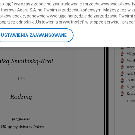
Oleńki Król
Zdzis
ceptuję" wyrażasz zgodę na zainstalowanie i przechowywanie plików t
Z wie
Partnerów i Agora S.A. na Twoim urządzeniu końcowym. Możesz też w ka
 plików cookie, ponownie wywołując narzędzie do zarządzania Twoimi 
+ wię
poprzez odnośnik „Ustawienia prywatności” w stopce serwisu i przec
NAJNOWS
łączymy się w bólu i żalu
ane”. Zmiana ustawień plików cookie możliwa jest także za pomocą u
07.0
USTAWIENIA ZAAWANSOWANE
07.0
nerzy i Agora S.A. możemy przetwarzać dane osobowe w następującyc
z
okalizacyjnych. Aktywne skanowanie charakterystyki urządzenia do ce
Jacek
cji na urządzeniu lub dostęp do nich. Spersonalizowane reklamy i tre
Małgo
w i ulepszanie usług.
Lista Zaufanych Partnerów
iką Smolińską-Król
Marek
Jerzy
Asia
i Jej
07.0
Eugen
Kryst
Rodziną
+ wię
przyjaciele
 HR grupy Aviva w Polsce