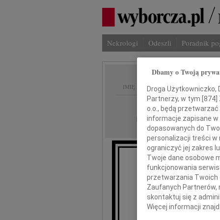
Nekrologi
Odeszli
Poradnik p
Dbamy o Twoją prywa
IMIĘ I NAZWISKO:
Droga Użytkowniczko, Dr
Partnerzy, w tym [
874
]
cała Polska
REGION:
o.o., będą przetwarzać 
05.09.2009
informacje zapisane w
DATA EMISJI:
dopasowanych do Twoich
personalizacji treści 
ograniczyć jej zakres
Twoje dane osobowe mo
funkcjonowania serwisó
Głę
przetwarzania Twoich da
Zaufanych Partnerów, 
skontaktuj się z admin
Więcej informacji znaj