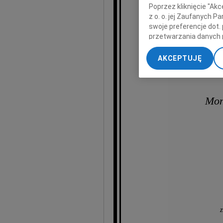
Poprzez kliknięcie "Ak
z o. o. jej Zaufanych 
swoje preferencje dot.
przetwarzania danych 
„Ustawienia zaawansow
AKCEPTUJĘ
My, nasi Zaufani Part
dokładnych danych geol
Przechowywanie informa
treści, badnie odbiorcó
Mon
z