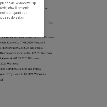
ław Gajda
12.06.2026
cała Polska
ypu cookie Wyborczej sp.
lkim smutkiem przyjęliśmy wiadomość o...
żdej chwili zmienić
preferencjami dot.
cej
hodząc do sekcji
ZE NEKROLOGI, KONDOLENCJE
stawień przeglądarki.
8.2026
Warszawa
8.2026
Warszawa
h celach:
Użycie
lów identyfikacji.
 Tadeusz Duniec
wiek: 79
07.08.2026
Warszawa
ści, pomiar reklam i
rzata Kościelska
07.08.2026
Warszawa
 Pliszkiewicz
07.08.2026
cała Polska
 Downarowicz
wiek: 94
07.08.2026
Warszawa
 Kułakowska
07.08.2026
Warszawa
8.2026
Warszawa
iusz Butruk
07.08.2026
cała Polska
yna Czerny-Latek
07.08.2026
Warszawa
cej