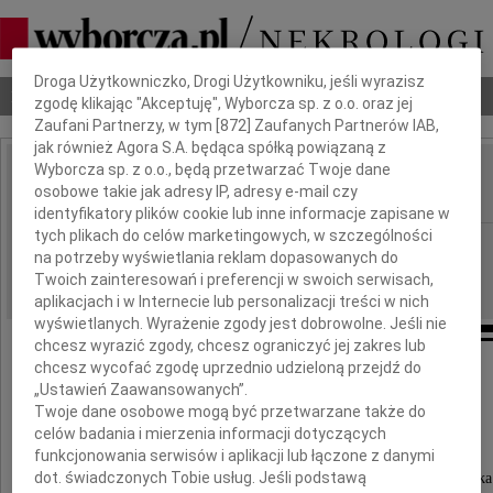
Dbamy o Twoją prywatność
Droga Użytkowniczko, Drogi Użytkowniku, jeśli wyrazisz
Nekrologi
Odeszli
Poradnik pogrzebowy
zgodę klikając "Akceptuję", Wyborcza sp. z o.o. oraz jej
Zaufani Partnerzy, w tym [
872
] Zaufanych Partnerów IAB,
jak również Agora S.A. będąca spółką powiązaną z
Wyborcza sp. z o.o., będą przetwarzać Twoje dane
Helena Trybulec
osobowe takie jak adresy IP, adresy e-mail czy
IMIĘ I NAZWISKO:
identyfikatory plików cookie lub inne informacje zapisane w
tych plikach do celów marketingowych, w szczególności
Kraków
REGION:
na potrzeby wyświetlania reklam dopasowanych do
05.02.2013
DATA EMISJI:
Twoich zainteresowań i preferencji w swoich serwisach,
aplikacjach i w Internecie lub personalizacji treści w nich
wyświetlanych. Wyrażenie zgody jest dobrowolne. Jeśli nie
chcesz wyrazić zgody, chcesz ograniczyć jej zakres lub
chcesz wycofać zgodę uprzednio udzieloną przejdź do
Umarłych wieczność dotąd trwa
„Ustawień Zaawansowanych”.
póki pamięcią im się płaci
Twoje dane osobowe mogą być przetwarzane także do
W.Szymborska
celów badania i mierzenia informacji dotyczących
funkcjonowania serwisów i aplikacji lub łączone z danymi
Odeszła, ale w naszej pamięci żyć będzie
dot. świadczonych Tobie usług. Jeśli podstawą
promienna, serdeczna i niezawodna Przyjaciółka