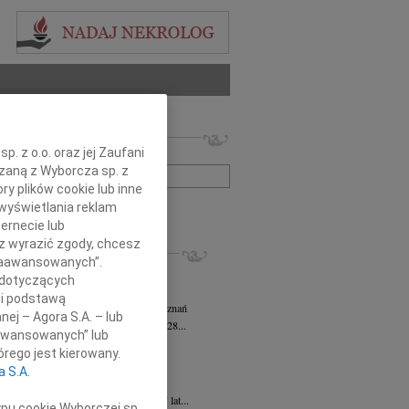
 nekrologów i wspomnień
. z o.o. oraz jej Zaufani
zwisko lub numer ogłoszenia:
ązaną z Wyborcza sp. z
ry plików cookie lub inne
wyświetlania reklam
+ szukanie zaawansowane
ernecie lub
sz wyrazić zgody, chcesz
KROLOGI
 Zaawansowanych”.
sz Kotłowski
05.08.2026
Poznań
 dotyczących
omnym żalem i bólem w sercu...
li podstawą
tyna Kowandy
wiek: 93
03.08.2026
Poznań
nej – Agora S.A. – lub
bokim żalem zawiadamiamy, że w dniu 28...
aawansowanych” lub
yna Janowicz
24.07.2026
Poznań
rego jest kierowany.
jest Pasterzem moim, niczego mi nie...
a S.A.
iew Zygmunt
15.07.2026
Poznań
u 9 lipca 2026 roku, zmarł w wieku 87 lat...
ypu cookie Wyborczej sp.