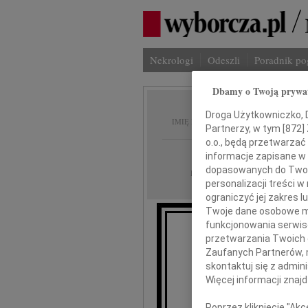
Nekrologi
Odeszli
Poradnik p
Dbamy o Twoją prywa
Urszul
Droga Użytkowniczko, Dr
IMIĘ I NAZWISKO:
Partnerzy, w tym [
872
]
o.o., będą przetwarzać 
Poznań
REGION:
informacje zapisane w
dopasowanych do Twoich
02.02.2013
DATA EMISJI:
personalizacji treści 
ograniczyć jej zakres
Twoje dane osobowe mo
funkcjonowania serwisó
przetwarzania Twoich da
Z gł
Zaufanych Partnerów, 
że
skontaktuj się z admin
Więcej informacji znaj
zm
Poprzez kliknięcie "Ak