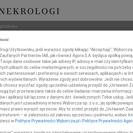
ogrzebowy
tność
Szukaj
a Kaszyńska
ogi Użytkowniku, jeśli wyrazisz zgodę klikając "Akceptuję", Wyborcza sp
Imię i na
 Zaufanych Partnerów IAB, jak również Agora S.A. będąca spółką powi
Twoje dane osobowe takie jak adresy IP, adresy e-mail czy identyfikato
 tych plikach do celów marketingowych, w szczególności na potrzeby 
 zainteresowań i preferencji w swoich serwisach, aplikacjach i w Int
w nich wyświetlanych. Wyrażenie zgody jest dobrowolne. Jeśli nie chce
INNE NE
 lub chcesz wycofać zgodę uprzednio udzieloną przejdź do „Ustawień
Tadeu
gą być przetwarzane także do celów badania i mierzenia informacji
Z ogr
w i aplikacji lub łączone z danymi dot. świadczonych Tobie usług. Jeś
Krys
nych jest uzasadniony interes Wyborcza sp. z o.o., jej spółki powiąza
ębokim żalem zawiadamiamy,
Z głę
masz prawo wyrazić sprzeciw. Aby to zrobić przejdź do „Ustawień Z
Kryst
 dnia 28 stycznia 2013 roku
istratorem – w zależności od zakresu sprzeciwu i podmiotu, wobec któ
"Pan 
dziesz w
Polityce Prywatności Wyborcza.pl
i
Polityce Prywatności Agor
arła nasza ukochana Mama
Zbign
W dni
ceptuję" wyrażasz zgodę na zainstalowanie i przechowywanie plików t