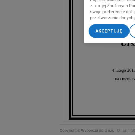
z o. o. jej Zaufanych 
swoje preferencje dot.
przetwarzania danych 
„Ustawienia zaawansow
AKCEPTUJĘ
My, nasi Zaufani Part
Urs
dokładnych danych geol
Przechowywanie informa
treści, badnie odbiorcó
4 lutego 2013
na cmentar
Copyright © Wyborcza sp. z o.o.
O nas
St