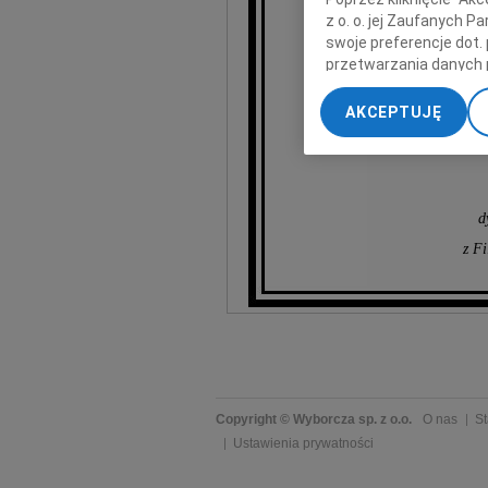
z o. o. jej Zaufanych 
swoje preferencje dot.
naj
przetwarzania danych 
„Ustawienia zaawansow
AKCEPTUJĘ
My, nasi Zaufani Part
dokładnych danych geol
Przechowywanie informa
treści, badnie odbiorcó
d
z F
Copyright © Wyborcza sp. z o.o.
O nas
St
Ustawienia prywatności