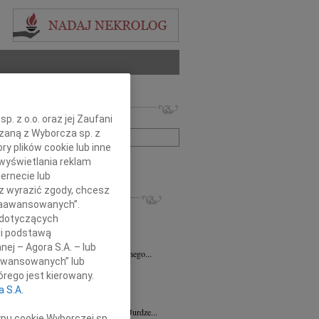
 nekrologów i wspomnień
. z o.o. oraz jej Zaufani
zwisko lub numer ogłoszenia:
ązaną z Wyborcza sp. z
ry plików cookie lub inne
wyświetlania reklam
+ szukanie zaawansowane
ernecie lub
sz wyrazić zgody, chcesz
KROLOGI
 Zaawansowanych”.
7.2026
Zielona Góra
 dotyczących
ecie Nowak Członkowi Zarządu...
li podstawą
4.2026
Zielona Góra
nej – Agora S.A. – lub
Katarzynie Hegenbarth wyrazy serdecznego...
aawansowanych” lub
n Dybowski
05.03.2026
Zielona Góra
rego jest kierowany.
dł niezmiernie wspaniały i życzliwy...
a S.A.
2.2026
Zielona Góra
wnemu Panu Doktorowi Szymonowi Jurdze...
ypu cookie Wyborczej sp.