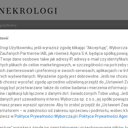
ogrzebowy
tność
Szukaj
ogi Użytkowniku, jeśli wyrazisz zgodę klikając "Akceptuję", Wyborcza sp
Imię i na
 Zaufanych Partnerów IAB, jak również Agora S.A. będąca spółką powi
Twoje dane osobowe takie jak adresy IP, adresy e-mail czy identyfikato
 tych plikach do celów marketingowych, w szczególności na potrzeby 
 zainteresowań i preferencji w swoich serwisach, aplikacjach i w Int
w nich wyświetlanych. Wyrażenie zgody jest dobrowolne. Jeśli nie chce
INNE NE
 lub chcesz wycofać zgodę uprzednio udzieloną przejdź do „Ustawień
29.0
gą być przetwarzane także do celów badania i mierzenia informacji
Elżbi
w i aplikacji lub łączone z danymi dot. świadczonych Tobie usług. Jeś
 się w bólu składamy koleżance
23.0
nych jest uzasadniony interes Wyborcza sp. z o.o., jej spółki powiąza
Pani 
masz prawo wyrazić sprzeciw. Aby to zrobić przejdź do „Ustawień Z
oannie Rybińskiej
Roma
istratorem – w zależności od zakresu sprzeciwu i podmiotu, wobec któ
Odsze
dziesz w
Polityce Prywatności Wyborcza.pl
i
Polityce Prywatności Agor
oraz
06.0
Szano
ceptuję" wyrażasz zgodę na zainstalowanie i przechowywanie plików t