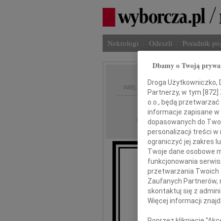
Nekrologi
Odeszli
Poradnik p
Dbamy o Twoją prywa
Droga Użytkowniczko, Dr
IMIĘ I NAZWISKO:
Partnerzy, w tym [
872
]
o.o., będą przetwarzać 
Zielona Góra
REGION:
informacje zapisane w
04.02.2013
DATA EMISJI:
dopasowanych do Twoich
personalizacji treści 
ograniczyć jej zakres
Twoje dane osobowe mo
funkcjonowania serwisó
Łącząc
przetwarzania Twoich da
Zaufanych Partnerów, 
J
skontaktuj się z admin
Więcej informacji znaj
Poprzez kliknięcie "Ak