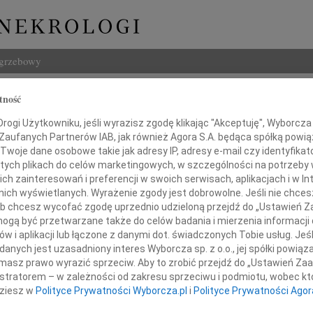
ogrzebowy
Szukaj
tność
Pamuła
Imię i na
ogi Użytkowniku, jeśli wyrazisz zgodę klikając "Akceptuję", Wyborcza sp
 Zaufanych Partnerów IAB, jak również Agora S.A. będąca spółką powi
Twoje dane osobowe takie jak adresy IP, adresy e-mail czy identyfikato
 tych plikach do celów marketingowych, w szczególności na potrzeby 
 zainteresowań i preferencji w swoich serwisach, aplikacjach i w Int
INNE NE
w nich wyświetlanych. Wyrażenie zgody jest dobrowolne. Jeśli nie chce
 lub chcesz wycofać zgodę uprzednio udzieloną przejdź do „Ustawień
Andrz
Andrz
gą być przetwarzane także do celów badania i mierzenia informacji
w i aplikacji lub łączone z danymi dot. świadczonych Tobie usług. Jeś
Bogu
nych jest uzasadniony interes Wyborcza sp. z o.o., jej spółki powiąza
u 28 stycznia 2013 roku zmarł
Z głę
masz prawo wyrazić sprzeciw. Aby to zrobić przejdź do „Ustawień Z
Bogu
istratorem – w zależności od zakresu sprzeciwu i podmiotu, wobec któ
Z głę
erzy Pamuła
dziesz w
Polityce Prywatności Wyborcza.pl
i
Polityce Prywatności Agor
Barba
Mgr B