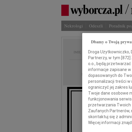
Nekrologi
Odeszli
Poradnik p
Dbamy o Twoją prywa
Jerzy 
Droga Użytkowniczko, Dr
IMIĘ I NAZWISKO:
Partnerzy, w tym [
872
]
o.o., będą przetwarzać 
Kraków
REGION:
informacje zapisane w
31.01.2013
DATA EMISJI:
dopasowanych do Twoich
personalizacji treści 
ograniczyć jej zakres
Twoje dane osobowe mo
funkcjonowania serwisó
przetwarzania Twoich da
W dni
Zaufanych Partnerów, 
skontaktuj się z admin
J
Więcej informacji znaj