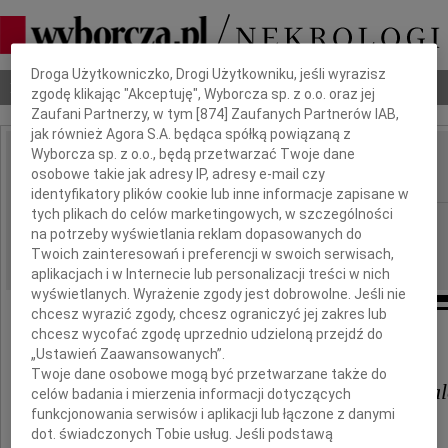
Dbamy o Twoją prywatność
Droga Użytkowniczko, Drogi Użytkowniku, jeśli wyrazisz
Nekrologi
Odeszli
Poradnik pogrzebowy
zgodę klikając "Akceptuję", Wyborcza sp. z o.o. oraz jej
Zaufani Partnerzy, w tym [
874
] Zaufanych Partnerów IAB,
jak również Agora S.A. będąca spółką powiązaną z
Wyborcza sp. z o.o., będą przetwarzać Twoje dane
Eufemia Cimała
osobowe takie jak adresy IP, adresy e-mail czy
IMIĘ I NAZWISKO:
identyfikatory plików cookie lub inne informacje zapisane w
tych plikach do celów marketingowych, w szczególności
Opole
REGION:
na potrzeby wyświetlania reklam dopasowanych do
30.01.2013
DATA EMISJI:
Twoich zainteresowań i preferencji w swoich serwisach,
aplikacjach i w Internecie lub personalizacji treści w nich
wyświetlanych. Wyrażenie zgody jest dobrowolne. Jeśli nie
chcesz wyrazić zgody, chcesz ograniczyć jej zakres lub
chcesz wycofać zgodę uprzednio udzieloną przejdź do
Wyrazy głębokiego współczucia
„Ustawień Zaawansowanych”.
Twoje dane osobowe mogą być przetwarzane także do
prof. dr. hab. Bogdanowi Cimal
celów badania i mierzenia informacji dotyczących
funkcjonowania serwisów i aplikacji lub łączone z danymi
dot. świadczonych Tobie usług. Jeśli podstawą
z powodu śmierci