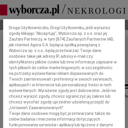
Dbamy o Twoją prywatność
Nekrologi
Odeszli
Poradnik pogrzebowy
Droga Użytkowniczko, Drogi Użytkowniku, jeśli wyrazisz
zgodę klikając "Akceptuję", Wyborcza sp. z o.o. oraz jej
Zaufani Partnerzy, w tym [
874
] Zaufanych Partnerów IAB,
jak również Agora S.A. będąca spółką powiązaną z
Rafał Wiśniewski
Wyborcza sp. z o.o., będą przetwarzać Twoje dane
IMIĘ I NAZWISKO:
osobowe takie jak adresy IP, adresy e-mail czy
identyfikatory plików cookie lub inne informacje zapisane w
Poznań
REGION:
tych plikach do celów marketingowych, w szczególności
29.01.2013
DATA EMISJI:
na potrzeby wyświetlania reklam dopasowanych do
Twoich zainteresowań i preferencji w swoich serwisach,
aplikacjach i w Internecie lub personalizacji treści w nich
wyświetlanych. Wyrażenie zgody jest dobrowolne. Jeśli nie
chcesz wyrazić zgody, chcesz ograniczyć jej zakres lub
"Zawołałem z ucisku do Pana, Pan mnie wysłuch
chcesz wycofać zgodę uprzednio udzieloną przejdź do
i wywiódł na wolność"
„Ustawień Zaawansowanych”.
Psalm 118
Twoje dane osobowe mogą być przetwarzane także do
celów badania i mierzenia informacji dotyczących
funkcjonowania serwisów i aplikacji lub łączone z danymi
Przepełnieni głębokim żalem zawiadamiamy,