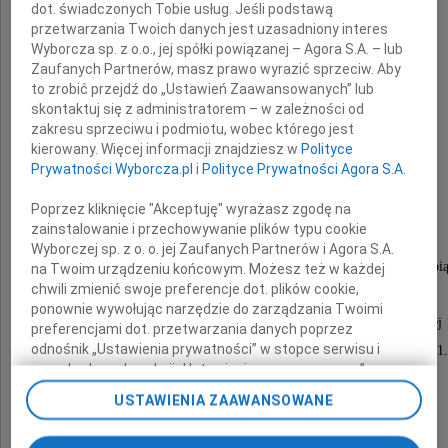
dot. świadczonych Tobie usług. Jeśli podstawą
że dnia 25 stycznia 2013 roku odszedł
przetwarzania Twoich danych jest uzasadniony interes
Wyborcza sp. z o.o., jej spółki powiązanej – Agora S.A. – lub
nasz ukochany Mąż, Tata, Syn, Brat
Zaufanych Partnerów, masz prawo wyrazić sprzeciw. Aby
to zrobić przejdź do „Ustawień Zaawansowanych” lub
skontaktuj się z administratorem – w zależności od
zakresu sprzeciwu i podmiotu, wobec którego jest
kierowany. Więcej informacji znajdziesz w
Polityce
Prywatności Wyborcza.pl
i
Polityce Prywatności Agora S.A.
Rafał Wiśniewski
Poprzez kliknięcie "Akceptuję" wyrażasz zgodę na
zainstalowanie i przechowywanie plików typu cookie
Wyborczej sp. z o. o. jej Zaufanych Partnerów i Agora S.A.
Msza święta pogrzebowa zostanie odprawiona w pią
na Twoim urządzeniu końcowym. Możesz też w każdej
chwili zmienić swoje preferencje dot. plików cookie,
1 lutego 2013 roku o godzinie 10.00
ponownie wywołując narzędzie do zarządzania Twoimi
w kościele pw. św. Rodziny przy ulicy Promienistej 
preferencjami dot. przetwarzania danych poprzez
odnośnik „Ustawienia prywatności” w stopce serwisu i
Rafała pożegnamy tego samego dnia o godzinie 11
przechodząc do sekcji „Ustawienia zaawansowane”.
na Cmentarzu Junikowo w Poznaniu.
Zmiana ustawień plików cookie możliwa jest także za
USTAWIENIA ZAAWANSOWANE
pomocą ustawień przeglądarki.
W smutku pogrążeni