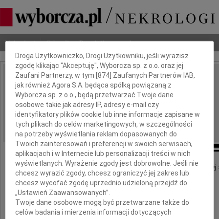
Dbamy o Twoją prywatność
Nekrologi
Odeszli
Poradnik pogrzebowy
Droga Użytkowniczko, Drogi Użytkowniku, jeśli wyrazisz
zgodę klikając "Akceptuję", Wyborcza sp. z o.o. oraz jej
Zaufani Partnerzy, w tym [
874
] Zaufanych Partnerów IAB,
Agnieszka Cicha
jak również Agora S.A. będąca spółką powiązaną z
IMIĘ I NAZWISKO:
Wyborcza sp. z o.o., będą przetwarzać Twoje dane
osobowe takie jak adresy IP, adresy e-mail czy
Poznań
REGION:
identyfikatory plików cookie lub inne informacje zapisane w
29.01.2013
DATA EMISJI:
tych plikach do celów marketingowych, w szczególności
na potrzeby wyświetlania reklam dopasowanych do
Twoich zainteresowań i preferencji w swoich serwisach,
aplikacjach i w Internecie lub personalizacji treści w nich
wyświetlanych. Wyrażenie zgody jest dobrowolne. Jeśli nie
Z głębokim żalem przyjęliśmy wiadomość o tragicznej 
chcesz wyrazić zgody, chcesz ograniczyć jej zakres lub
chcesz wycofać zgodę uprzednio udzieloną przejdź do
Agnieszki Cichej
„Ustawień Zaawansowanych”.
Twoje dane osobowe mogą być przetwarzane także do
celów badania i mierzenia informacji dotyczących