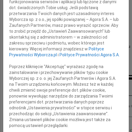
funkcjonowania serwisów i aplikacji lub łączone z danymi
Mirosławowi Cichemu
dot. świadczonych Tobie usług. Jeśli podstawą
przetwarzania Twoich danych jest uzasadniony interes
Wyborcza sp. z o.o., jej spółki powiązanej – Agora S.A. – lub
Zaufanych Partnerów, masz prawo wyrazić sprzeciw. Aby
i Jego Bliskim
to zrobić przejdź do „Ustawień Zaawansowanych” lub
skontaktuj się z administratorem – w zależności od
zakresu sprzeciwu i podmiotu, wobec którego jest
składamy wyrazy współczucia i szczerego żalu
kierowany. Więcej informacji znajdziesz w
Polityce
Prywatności Wyborcza.pl
i
Polityce Prywatności Agora S.A.
Beata i Dariusz Pflanz z rodziną
Poprzez kliknięcie "Akceptuję" wyrażasz zgodę na
zainstalowanie i przechowywanie plików typu cookie
Wyborczej sp. z o. o. jej Zaufanych Partnerów i Agora S.A.
Inne kondolencje
na Twoim urządzeniu końcowym. Możesz też w każdej
chwili zmienić swoje preferencje dot. plików cookie,
ponownie wywołując narzędzie do zarządzania Twoimi
preferencjami dot. przetwarzania danych poprzez
Mirosławowi Cichemu wyrazy najgłębszego żalu i prawdziwego smutku z powodu tak
odnośnik „Ustawienia prywatności” w stopce serwisu i
jakże bolesnej śmierci ukochanej Córki Agnieszki składa Jerzy Krotoski wraz z...
przechodząc do sekcji „Ustawienia zaawansowane”.
Zmiana ustawień plików cookie możliwa jest także za
pomocą ustawień przeglądarki.
Z głębokim smutkiem przyjęliśmy wiadomość o nieoczekiwanej śmierci Agnieszki Ci