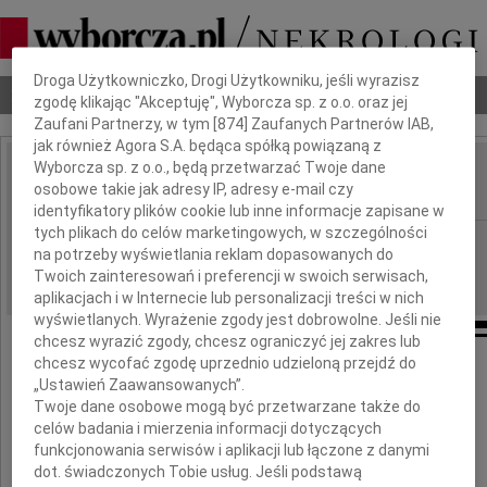
Dbamy o Twoją prywatność
Droga Użytkowniczko, Drogi Użytkowniku, jeśli wyrazisz
Nekrologi
Odeszli
Poradnik pogrzebowy
zgodę klikając "Akceptuję", Wyborcza sp. z o.o. oraz jej
Zaufani Partnerzy, w tym [
874
] Zaufanych Partnerów IAB,
jak również Agora S.A. będąca spółką powiązaną z
Wyborcza sp. z o.o., będą przetwarzać Twoje dane
Janusz Fryc
osobowe takie jak adresy IP, adresy e-mail czy
IMIĘ I NAZWISKO:
identyfikatory plików cookie lub inne informacje zapisane w
tych plikach do celów marketingowych, w szczególności
Kraków
REGION:
na potrzeby wyświetlania reklam dopasowanych do
29.01.2013
DATA EMISJI:
Twoich zainteresowań i preferencji w swoich serwisach,
aplikacjach i w Internecie lub personalizacji treści w nich
wyświetlanych. Wyrażenie zgody jest dobrowolne. Jeśli nie
chcesz wyrazić zgody, chcesz ograniczyć jej zakres lub
chcesz wycofać zgodę uprzednio udzieloną przejdź do
„Ustawień Zaawansowanych”.
25 stycznia 2013 roku
Twoje dane osobowe mogą być przetwarzane także do
odszedł mój wieloletni Przyjaciel i wspólnik
celów badania i mierzenia informacji dotyczących
funkcjonowania serwisów i aplikacji lub łączone z danymi
dot. świadczonych Tobie usług. Jeśli podstawą