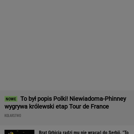
To był popis Polki! Niewiadoma-Phinney
wygrywa królewski etap Tour de France
KOLARSTWO
Brat Grbicia radzi mu nie wracać do Serbii. "To
przerażające"
SIATKÓWKA
Tysiące osób zrobi to we wrześniu. Powód
może cię zaskoczyć