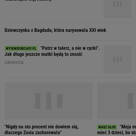
Dziewczynka z Bagdadu, która narysowała XXI wiek
"Patrz w talerz, a nie w cycki".
Jak długo jeszcze matki będą to znosić
SUBSKRYPCJA
"Nigdy na sto procent nie dowiem się,
"Moja ma
dlaczego Zosia zachorowała"
mieć 3 dzieci, bo st