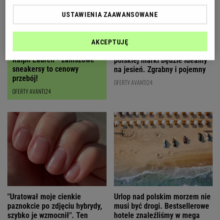
USTAWIENIA ZAAWANSOWANE
AKCEPTUJĘ
Czyszczenie magazynów
Ten karmelowy kuferek od
Ralph Lauren - zamszowe
polskiej marki będzie idealny
sneakersy to cenowy
na jesień. Zgrabny i pojemny
przebój!
OFERTY AVANTI24
OFERTY AVANTI24
"Uratował moje cienkie
Urlop nad polskim morzem nie
paznokcie po zdjęciu hybrydy,
musi być drogi. Bestsellerowe
szybko je wzmocnił". Ten
hotele znaleźliśmy w mega