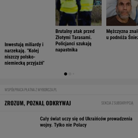
Cały świat uczy się od Ukraińców prowadzenia
wojny. Tylko nie Polacy
Najwięcej o Polakach mówią nekrologi
Już na początku urzędowania Mamdani uraził
osoby o wyjątkowej wrażliwości
Na Warmii i Mazurach spadł grad wielkości
pięści. Kilkadziesiąt osób wyłowiono z wody