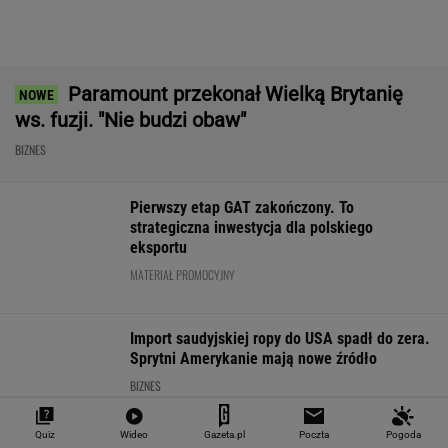
Frankowicze nie muszą czekać
na decyzję sądu. Ważne zmiany w przepisach
SUBSKRYPCJA
Chrupiące skrzydełka w kilka minut i bez
tłuszczu? Ten sprzęt przyrządzi je tak jak
lubisz
Quiz
Wideo
Gazeta.pl
Poczta
Pogoda