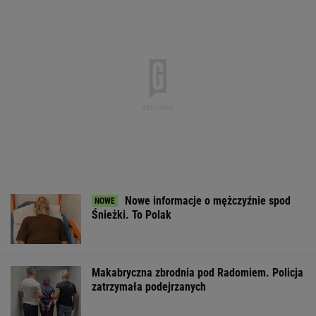
Nowe informacje o mężczyźnie spod
Śnieżki. To Polak
Makabryczna zbrodnia pod Radomiem. Policja
zatrzymała podejrzanych
Boom w lotnictwie. Nie tylko LOT szuka
pracowników. Płacą 25 tys. zł
BIZNES
Poszukiwania trzech Afganek. Zaginęły w
Warszawie