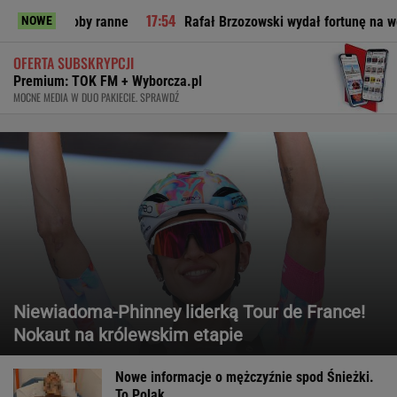
oby ranne
Rafał Brzozowski wydał fortunę na wesele? Odsłan
NOWE
OFERTA SUBSKRYPCJI
Premium: TOK FM + Wyborcza.pl
MOCNE MEDIA W DUO PAKIECIE. SPRAWDŹ
Niewiadoma-Phinney liderką Tour de France!
Nokaut na królewskim etapie
Nowe informacje o mężczyźnie spod Śnieżki.
To Polak