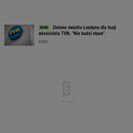
Zielone światło Londynu dla fuzji
właściciela TVN. "Nie budzi obaw"
BIZNES
Pytamy o 15 osób, których wstyd nie znać.