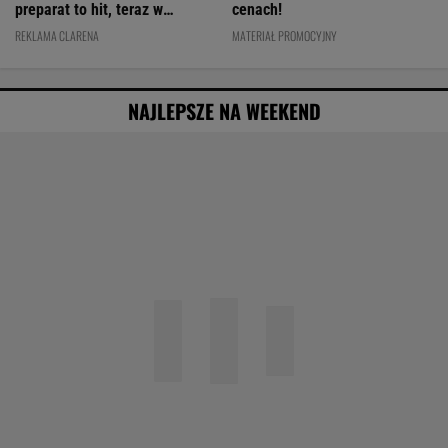
preparat to hit, teraz w
cenach!
świetnej cenie
REKLAMA CLARENA
MATERIAŁ PROMOCYJNY
NAJLEPSZE NA WEEKEND