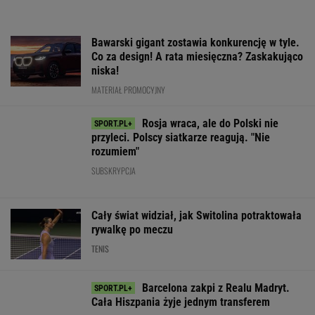
Rosja wraca, ale do Polski nie
przyleci. Polscy siatkarze reagują. "Nie
rozumiem"
SUBSKRYPCJA
Cały świat widział, jak Switolina potraktowała
rywalkę po meczu
TENIS
Barcelona zakpi z Realu Madryt.
Cała Hiszpania żyje jednym transferem
SUBSKRYPCJA
Nowa Toyota bZ4X jest dostępna w specjalnej
cenie. Pobierz cennik i sprawdź korzyść!
MATERIAŁ PROMOCYJNY
Oto klasyfikacja generalna Tour de