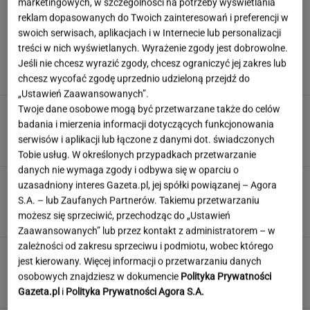
marketingowych, w szczególności na potrzeby wyświetlania
reklam dopasowanych do Twoich zainteresowań i preferencji w
swoich serwisach, aplikacjach i w Internecie lub personalizacji
Miszczak o odejściu Cichopek i
treści w nich wyświetlanych. Wyrażenie zgody jest dobrowolne.
Kurzajewskiego. "Kiedyś źle wybrali"
Jeśli nie chcesz wyrazić zgody, chcesz ograniczyć jej zakres lub
chcesz wycofać zgodę uprzednio udzieloną przejdź do
„Ustawień Zaawansowanych”.
Twoje dane osobowe mogą być przetwarzane także do celów
Zmiany w utylizacji opon. Nowe przepisy
badania i mierzenia informacji dotyczących funkcjonowania
dotkną wszystkich kierowców
serwisów i aplikacji lub łączone z danymi dot. świadczonych
Tobie usług. W określonych przypadkach przetwarzanie
danych nie wymaga zgody i odbywa się w oparciu o
Dzisiejszy copiątkowy quiz wiedzy nie zostawi
uzasadniony interes Gazeta.pl, jej spółki powiązanej – Agora
na tobie suchej nitki!
S.A. – lub Zaufanych Partnerów. Takiemu przetwarzaniu
możesz się sprzeciwić, przechodząc do „Ustawień
Zaawansowanych” lub przez kontakt z administratorem – w
zależności od zakresu sprzeciwu i podmiotu, wobec którego
To nie droga na skróty. Matka pokazuje, jak
jest kierowany. Więcej informacji o przetwarzaniu danych
naprawdę wygląda edukacja domowa
osobowych znajdziesz w dokumencie
Polityka Prywatności
MATERIAŁ PROMOCYJNY
Gazeta.pl
i
Polityka Prywatności Agora S.A.