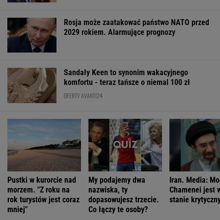
Sandały Keen to synonim wakacyjnego
komfortu - teraz tańsze o niemal 100 zł
OFERTY AVANTI24
Pustki w kurorcie nad
My podajemy dwa
Iran. Media: M
morzem. "Z roku na
nazwiska, ty
Chamenei jest 
rok turystów jest coraz
dopasowujesz trzecie.
stanie krytycz
mniej"
Co łączy te osoby?
ŻYĆ LEPIEJ