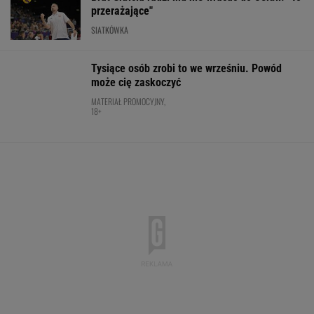
MATERIAŁ PROMOCYJNY,
18+
Bawarski gigant zostawia konkurencję w tyle.
Co za design! A rata miesięczna? Zaskakująco
niska!
MATERIAŁ PROMOCYJNY