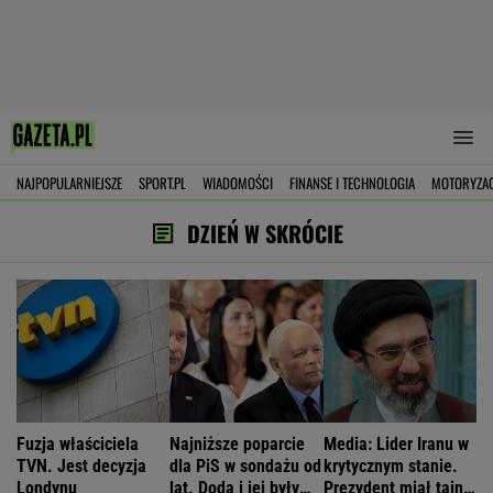
NAJPOPULARNIEJSZE
SPORT.PL
WIADOMOŚCI
FINANSE I TECHNOLOGIA
MOTORYZA
DZIEŃ W SKRÓCIE
Fuzja właściciela
Najniższe poparcie
Media: Lider Iranu w
TVN. Jest decyzja
dla PiS w sondażu od
krytycznym stanie.
Londynu
lat. Doda i jej były
Prezydent miał tajne