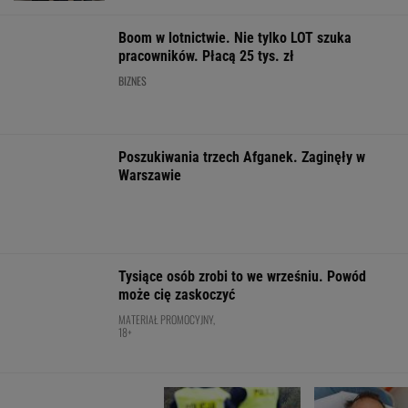
Tysiące osób zrobi to we wrześniu. Powód
może cię zaskoczyć
MATERIAŁ PROMOCYJNY,
18+
Inwestują miliardy i
Brutalny atak przed
Mężczyzna znal
narzekają. "Kolej
Złotymi Tarasami.
u podnóża Śnie
niszczy polsko-
Policjanci szukają
niemiecką przyjaźń"
napastnika
WSPÓŁPRACA PŁATNA Z WYBORCZA.PL
ZROZUM, POZNAJ, ODKRYWAJ
SEKCJA Z SUBSKRYPCJĄ