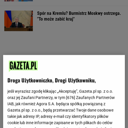
Spór na Kremlu? Burmistrz Moskwy ostrzega.
"To może zabić kraj"
Droga Użytkowniczko, Drogi Użytkowniku,
jeśli wyrazisz zgodę klikając „Akceptuję”, Gazeta.pl sp. z o.o.
oraz jej Zaufani Partnerzy, w tym [
676
] Zaufanych Partnerów
IAB, jak również Agora S.A. będąca spółką powiązaną z
Gazeta.pl sp. z o.o., będą przetwarzać Twoje dane osobowe
takie jak adresy IP, adresy e-mail czy identyfikatory plików
cookie lub inne informacje zapisane w tych plikach do celów