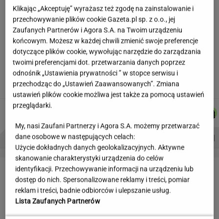
Klikając „Akceptuję” wyrażasz też zgodę na zainstalowanie i
Partnerka Litewki po jego
przechowywanie plików cookie Gazeta.pl sp. z o.o., jej
śmierci: Niektórzy zlecieli się jak sępy
Zaufanych Partnerów i Agora S.A. na Twoim urządzeniu
SUBSKRYPCJA
końcowym. Możesz w każdej chwili zmienić swoje preferencje
dotyczące plików cookie, wywołując narzędzie do zarządzania
Hołownia szykuje wielki powrót? "Planują
twoimi preferencjami dot. przetwarzania danych poprzez
polityczny zamach"
odnośnik „Ustawienia prywatności ” w stopce serwisu i
przechodząc do „Ustawień Zaawansowanych”. Zmiana
ustawień plików cookie możliwa jest także za pomocą ustawień
przeglądarki.
JOANNA
DOMINIK
MICHAŁ
AGNIESZKA
Autorzy:
CHOJNACKA
SENKOWSKI
TRELA
NIEDZIAŁEK
My, nasi Zaufani Partnerzy i Agora S.A. możemy przetwarzać
PROBLEMY POLSKICH SIATKARZY
ZNAK Z '30'
WISŁAWA SZYMBORSKA
dane osobowe w następujących celach:
Użycie dokładnych danych geolokalizacyjnych. Aktywne
skanowanie charakterystyki urządzenia do celów
LETNIE OKAZJE
identyfikacji. Przechowywanie informacji na urządzeniu lub
dostęp do nich. Spersonalizowane reklamy i treści, pomiar
reklam i treści, badnie odbiorców i ulepszanie usług.
Lista Zaufanych Partnerów