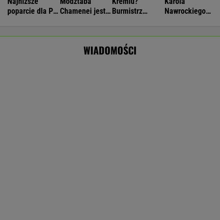
Silne burze uderzyły w Polskę. Ponad
1300 interwencji, cztery osoby ranne