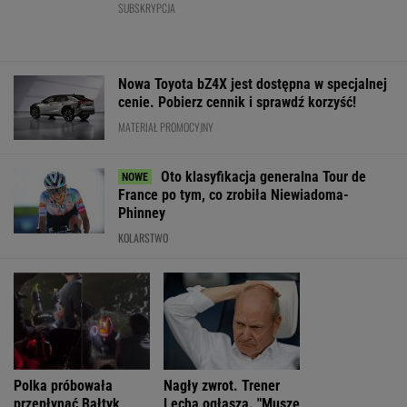
France po tym, co zrobiła Niewiadoma-
Phinney
KOLARSTWO
Polka próbowała
Nagły zwrot. Trener
Media: To się dz
przepłynąć Bałtyk
Lecha ogłasza. "Muszę
Legia dopina wi
wpław. Oto do czego
to mocno rozważyć"
transfer
to doprowadziło
WIĘCEJ NIŻ WYNIK. SUBSKRYBUJ