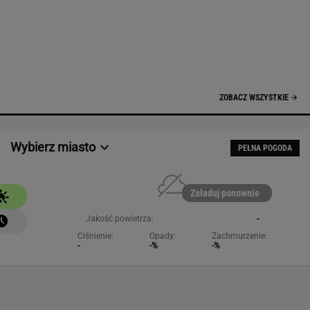
ZOBACZ WSZYSTKIE
Wybierz miasto
PEŁNA POGODA
Załaduj ponownie
Jakość powietrza:
-
Ciśnienie:
Opady:
Zachmurzenie:
-
-%
-%