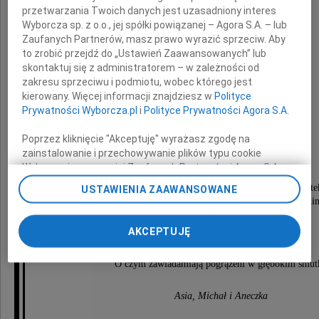
przetwarzania Twoich danych jest uzasadniony interes
Wyborcza sp. z o.o., jej spółki powiązanej – Agora S.A. – lub
Zaufanych Partnerów, masz prawo wyrazić sprzeciw. Aby
Regina
to zrobić przejdź do „Ustawień Zaawansowanych” lub
skontaktuj się z administratorem – w zależności od
zakresu sprzeciwu i podmiotu, wobec którego jest
kierowany. Więcej informacji znajdziesz w
Polityce
Wieczorek-Panas
Prywatności Wyborcza.pl
i
Polityce Prywatności Agora S.A.
Poprzez kliknięcie "Akceptuję" wyrażasz zgodę na
lekarz ginekolog-położnik
zainstalowanie i przechowywanie plików typu cookie
Wyborczej sp. z o. o. jej Zaufanych Partnerów i Agora S.A.
na Twoim urządzeniu końcowym. Możesz też w każdej
Pogrzeb odbędzie się 26 czerwca 2009 roku (piąte
USTAWIENIA ZAAWANSOWANE
chwili zmienić swoje preferencje dot. plików cookie,
o godzinie 10.00 na cmentarzu rzymskokatolicki
ponownie wywołując narzędzie do zarządzania Twoimi
pw. św. Wojciecha, ulica Kurczaki 81/85,
preferencjami dot. przetwarzania danych poprzez
w Łodzi.
AKCEPTUJĘ
odnośnik „Ustawienia prywatności” w stopce serwisu i
przechodząc do sekcji „Ustawienia zaawansowane”.
O czym zawiadamiają pogrążeni w głębokim smut
Zmiana ustawień plików cookie możliwa jest także za
pomocą ustawień przeglądarki.
Asia, Michał i Aneczka
My, nasi Zaufani Partnerzy i Agora S.A. możemy