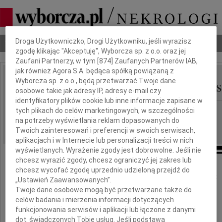
Dbamy o Twoją prywatność
Droga Użytkowniczko, Drogi Użytkowniku, jeśli wyrazisz
Nekrologi
Odeszli
Poradnik pogrzebowy
zgodę klikając "Akceptuję", Wyborcza sp. z o.o. oraz jej
Zaufani Partnerzy, w tym [
874
] Zaufanych Partnerów IAB,
jak również Agora S.A. będąca spółką powiązaną z
Regina Wieczorek-Panas
Wyborcza sp. z o.o., będą przetwarzać Twoje dane
IMIĘ I NAZWISKO:
osobowe takie jak adresy IP, adresy e-mail czy
identyfikatory plików cookie lub inne informacje zapisane w
Łódź
tych plikach do celów marketingowych, w szczególności
REGION:
na potrzeby wyświetlania reklam dopasowanych do
25.06.2009
DATA EMISJI:
Twoich zainteresowań i preferencji w swoich serwisach,
aplikacjach i w Internecie lub personalizacji treści w nich
wyświetlanych. Wyrażenie zgody jest dobrowolne. Jeśli nie
chcesz wyrazić zgody, chcesz ograniczyć jej zakres lub
chcesz wycofać zgodę uprzednio udzieloną przejdź do
20 czerwca 2009 roku zmarła w wieku 58 lat
„Ustawień Zaawansowanych”.
nasza kochana Mama, Teściowa i Babcia
Twoje dane osobowe mogą być przetwarzane także do
celów badania i mierzenia informacji dotyczących
funkcjonowania serwisów i aplikacji lub łączone z danymi
dot. świadczonych Tobie usług. Jeśli podstawą