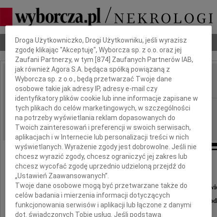
Dbamy o Twoją prywatność
Droga Użytkowniczko, Drogi Użytkowniku, jeśli wyrazisz
Nekrologi
Odeszli
Poradnik pogrzebowy
zgodę klikając "Akceptuję", Wyborcza sp. z o.o. oraz jej
Zaufani Partnerzy, w tym [
874
] Zaufanych Partnerów IAB,
jak również Agora S.A. będąca spółką powiązaną z
Andrzej Radwan
Wyborcza sp. z o.o., będą przetwarzać Twoje dane
IMIĘ I NAZWISKO:
osobowe takie jak adresy IP, adresy e-mail czy
identyfikatory plików cookie lub inne informacje zapisane w
Kraków
tych plikach do celów marketingowych, w szczególności
REGION:
na potrzeby wyświetlania reklam dopasowanych do
18.01.2013
DATA EMISJI:
Twoich zainteresowań i preferencji w swoich serwisach,
aplikacjach i w Internecie lub personalizacji treści w nich
wyświetlanych. Wyrażenie zgody jest dobrowolne. Jeśli nie
chcesz wyrazić zgody, chcesz ograniczyć jej zakres lub
Serdecznie podziękowania
chcesz wycofać zgodę uprzednio udzieloną przejdź do
„Ustawień Zaawansowanych”.
Twoje dane osobowe mogą być przetwarzane także do
Władzom Uniwersytetu Rolniczego w Krakowi
celów badania i mierzenia informacji dotyczących
Pracownikom Zakładu Ekonomii i Polityki Gospod
funkcjonowania serwisów i aplikacji lub łączone z danymi
dot. świadczonych Tobie usług. Jeśli podstawą
Uniwersytetu Rolniczego w Krakowie,