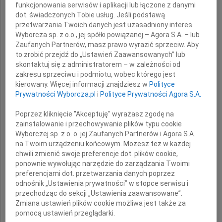
funkcjonowania serwisów i aplikacji lub łączone z danymi
Andrzeja
dot. świadczonych Tobie usług. Jeśli podstawą
przetwarzania Twoich danych jest uzasadniony interes
Traczykowskiego
Wyborcza sp. z o.o., jej spółki powiązanej – Agora S.A. – lub
Zaufanych Partnerów, masz prawo wyrazić sprzeciw. Aby
to zrobić przejdź do „Ustawień Zaawansowanych” lub
skontaktuj się z administratorem – w zależności od
Wyrazy głębokiego współczucia i żalu
zakresu sprzeciwu i podmiotu, wobec którego jest
kierowany. Więcej informacji znajdziesz w
Polityce
Prywatności Wyborcza.pl
i
Polityce Prywatności Agora S.A.
Rodzinie,
Poprzez kliknięcie "Akceptuję" wyrażasz zgodę na
zainstalowanie i przechowywanie plików typu cookie
Wyborczej sp. z o. o. jej Zaufanych Partnerów i Agora S.A.
Bliskim
na Twoim urządzeniu końcowym. Możesz też w każdej
chwili zmienić swoje preferencje dot. plików cookie,
ponownie wywołując narzędzie do zarządzania Twoimi
oraz
preferencjami dot. przetwarzania danych poprzez
odnośnik „Ustawienia prywatności” w stopce serwisu i
przechodząc do sekcji „Ustawienia zaawansowane”.
Współpracownikom
Zmiana ustawień plików cookie możliwa jest także za
pomocą ustawień przeglądarki.