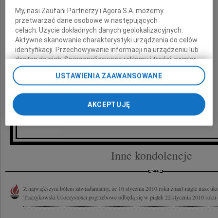
My, nasi Zaufani Partnerzy i Agora S.A. możemy
składa
przetwarzać dane osobowe w następujących
celach:
Użycie dokładnych danych geolokalizacyjnych.
Aktywne skanowanie charakterystyki urządzenia do celów
zespół HBO Polska
identyfikacji. Przechowywanie informacji na urządzeniu lub
dostęp do nich. Spersonalizowane reklamy i treści, pomiar
reklam i treści, badnie odbiorców i ulepszanie usług.
USTAWIENIA ZAAWANSOWANE
Lista Zaufanych Partnerów
AKCEPTUJĘ
Inne kondolencje
Z największym bólem zawiadamiamy, że 16 stycznia 2010 roku zmarł nagle nasz uk
Traczykowski Uroczystości pogrzebowe odbędą się w piątek 22 stycznia 2010 roku o