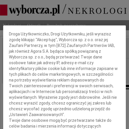
Dbamy o Twoją prywatność
Nekrologi
Odeszli
Poradnik pogrzebowy
Droga Użytkowniczko, Drogi Użytkowniku, jeśli wyrazisz
zgodę klikając "Akceptuję", Wyborcza sp. z o.o. oraz jej
Zaufani Partnerzy, w tym [
872
] Zaufanych Partnerów IAB,
Andrzej Traczykowski
IMIĘ I NAZWISKO:
jak również Agora S.A. będąca spółką powiązaną z
Wyborcza sp. z o.o., będą przetwarzać Twoje dane
osobowe takie jak adresy IP, adresy e-mail czy
cała Polska
REGION:
identyfikatory plików cookie lub inne informacje zapisane w
19.01.2010
DATA EMISJI:
tych plikach do celów marketingowych, w szczególności
na potrzeby wyświetlania reklam dopasowanych do
Twoich zainteresowań i preferencji w swoich serwisach,
aplikacjach i w Internecie lub personalizacji treści w nich
wyświetlanych. Wyrażenie zgody jest dobrowolne. Jeśli nie
Z poruszeniem i głębokim smutkiem
chcesz wyrazić zgody, chcesz ograniczyć jej zakres lub
przyjęliśmy wiadomość o śmierci
chcesz wycofać zgodę uprzednio udzieloną przejdź do
„Ustawień Zaawansowanych”.
Twoje dane osobowe mogą być przetwarzane także do
Pana
celów badania i mierzenia informacji dotyczących