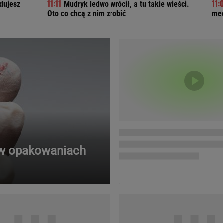
adujesz
Mudryk ledwo wrócił, a tu takie wieści.
Telewizor LG O
Oto co chcą z nim zrobić
mec
 w opakowaniach
Doda
Kalkulator Poro
Magda Gessler
Kalendarz dni p
Agnieszka Woźniak-Starak
Kalendarz ciąży