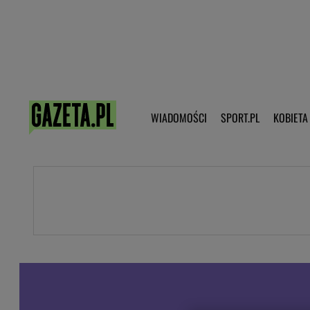
Poczta - Logowanie
Pobierz 
WIADOMOŚCI
SPORT.PL
KOBIETA
DZIECKO
KOBIETA
KULTURA
NEX
WIADOMOŚCI
SPORT
G.PL
Skoki narciarskie
Haps.pl
Ekstraklasa
Wiadomości ze świata
Bundesliga
Sport wiadomości
Liga Mistrzów
Horoskop
Liga Europy
Papież Franiszek
Koszykówka