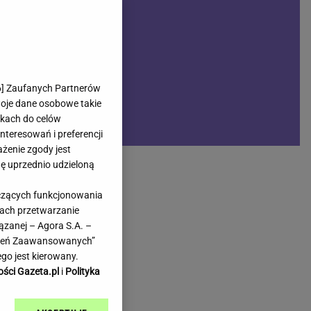
rmienia
Gliwice
Kielce
hodowe
Kraków
Lublin
Łódź
6
] Zaufanych Partnerów
woje dane osobowe takie
Olsztyn
likach do celów
Opole
teresowań i preferencji
e
Płock
ażenie zgody jest
we
Poznań
dę uprzednio udzieloną
Radom
yczących funkcjonowania
Rzeszów
kach przetwarzanie
inowe
Sosnowiec
ązanej – Agora S.A. –
inowe
Szczecin
awień Zaawansowanych”
Melo Radio
Toruń
go jest kierowany.
Trójmiasto
ości Gazeta.pl
i
Polityka
Warszawa
Wrocław