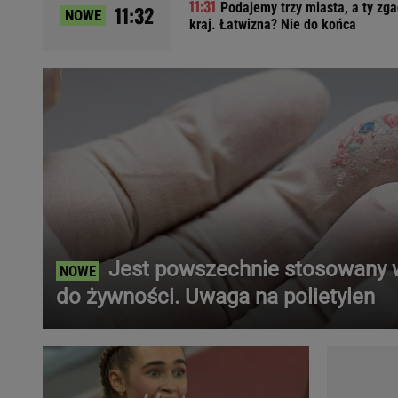
Podajemy trzy miasta, a ty zg
11:32
NOWE
Ładowanie samochodu elektrycznego
kraj. Łatwizna? Nie do końca
Filtr cząstek stałych
Brzydki zapach w samochodzie
Numer Vin
Ogłoszenia motoryzacyjne
Waluty
Komunikaty
Opel Meriva
Toyota Auris
Toyota Avensis
Jeep Grand Cherokee
Jest powszechnie stosowany
POPULARNE TEMATY
do żywności. Uwaga na polietylen
Liga Mistrzów
Legia Warszawa
Liga Europy
Paszport Covidowy
Piłka Nożna
Wczasy w górach