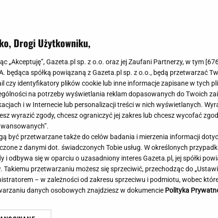
Meghan Markle
Krzesełka do ka
Magda Gessler
Łóżka dla dzieci
Barbara Kurdej-Szatan
Foteliki samoc
ko, Drogi Użytkowniku,
Księżna Kate
Przepisy
Porady
Jak zrobić?
jąc „Akceptuję”, Gazeta.pl sp. z o.o. oraz jej Zaufani Partnerzy, w tym [
67
.A. będąca spółką powiązaną z Gazeta.pl sp. z o.o., będą przetwarzać T
Na czasie
Grzyby
ail czy identyfikatory plików cookie lub inne informacje zapisane w tych p
Memy
Koronawirus
gólności na potrzeby wyświetlania reklam dopasowanych do Twoich zain
Radio Zet
Porady - Zdrowi
acjach i w Internecie lub personalizacji treści w nich wyświetlanych. Wyr
Radio Pogoda
Sukienki jeanso
cesz wyrazić zgody, chcesz ograniczyć jej zakres lub chcesz wycofać zgo
Radio internetowe
Torebki worki
aawansowanych”.
 być przetwarzane także do celów badania i mierzenia informacji dot
Rock Radio
Życzenia
 łączone z danymi dot. świadczonych Tobie usług. W określonych przypad
Złote Przeboje
Życzenia urodz
i odbywa się w oparciu o uzasadniony interes Gazeta.pl, jej spółki powi
Chillizet - radio internetowe
Życzenia imien
. Takiemu przetwarzaniu możesz się sprzeciwić, przechodząc do „Ust
Podcasty
Newsy, plotki - 
nistratorem – w zależności od zakresu sprzeciwu i podmiotu, wobec które
E-booki - Audiobooki
Lifestyle
etwarzaniu danych osobowych znajdziesz w dokumencie
Polityka Prywatn
Planeta.pl
Co obejrzeć