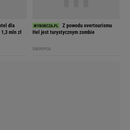
Przetargi
Licytacje komornicze
Komputery Forum
Alkomat online
tel dla
Z powodu overtourismu
Kalkulator opłacalności LPG
 1,3 mln zł
Hel jest turystycznym zombie
Przelicznik cm na cale i stopy
Kalkulator momentu obrotowego
SUBSKRYPCJA
Kalkulator mocy
Kalkulator zużycia paliwa
Kalkulator rozmiaru opon
Przelicznik mile na kilometry