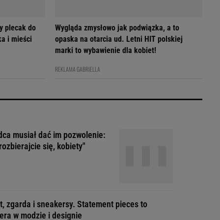
y plecak do
Wygląda zmysłowo jak podwiązka, a to
a i mieści
opaska na otarcia ud. Letni HIT polskiej
marki to wybawienie dla kobiet!
REKLAMA GABRIELLA
ca musiał dać im pozwolenie:
rozbierajcie się, kobiety"
t, zgarda i sneakersy. Statement pieces to
era w modzie i designie