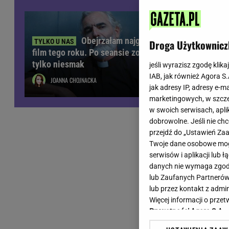
Wiadomości z Polski
Tenis
Plotki na topie
Sporty Walki
Niedziela handlowa
Siatkówka
Obejrzałam najgorszy
Droga Użytkownicz
Informacje na bieżąco
film tego roku. Po seansie zostaje
PlusLiga
tylko niesmak
Metro Warszawa
Lekkoatletyka
jeśli wyrazisz zgodę klika
IAB, jak również Agora S
Duży Format
Kolarstwo
JOANNA CHOJNACKA
jak adresy IP, adresy e-m
Pogoda Warszawa
Bieganie
marketingowych, w szcze
Pogoda Kraków
Trening - ćwiczenia
w swoich serwisach, aplik
Pogoda Gdańsk
Ćwiczenia
dobrowolne. Jeśli nie ch
Pogoda Poznań
Dieta - Odżywianie
przejdź do „Ustawień Z
Twoje dane osobowe mogą
Pogoda Wrocław
Jak schudnąć?
serwisów i aplikacji lub
Gazeta na X
Sport - Fitness
danych nie wymaga zgody 
Fitness
lub Zaufanych Partnerów
F1 - Formuła 1
lub przez kontakt z admi
Więcej informacji o prz
Prywatności Agora S.A.