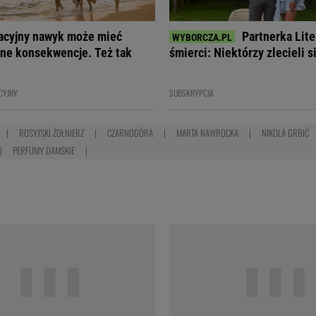
acyjny nawyk może mieć
Partnerka Lite
ne konsekwencje. Też tak
śmierci: Niektórzy zlecieli s
CYJNY
SUBSKRYPCJA
ROSYJSKI ŻOŁNIERZ
CZARNOGÓRA
MARTA NAWROCKA
NIKOLA GRBIĆ
PERFUMY DAMSKIE