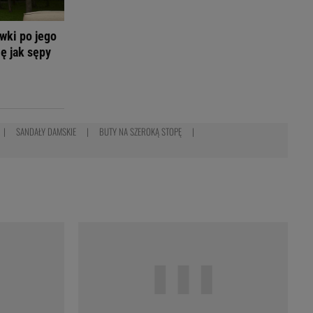
wki po jego
ię jak sępy
SANDAŁY DAMSKIE
BUTY NA SZEROKĄ STOPĘ