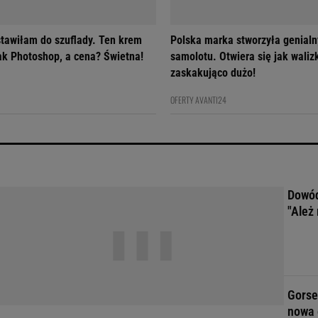
tawiłam do szuflady. Ten krem
Polska marka stworzyła genialn
jak Photoshop, a cena? Świetna!
samolotu. Otwiera się jak walizk
zaskakująco dużo!
OFERTY AVANTI24
Dowód
"Ależ 
Gorse
nowa 