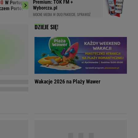
Premium: TOK FM +
W Portugalii głośno o Bednarku przed
1,5 tys. zł za 
LED
Wyborcza.pl
zem Porto. "Kluczowy dzień"
nawet mieszkać w tej
MOCNE MEDIA W DUO PAKIECIE. SPRAWDŹ
DZIEJE SIĘ!
Wakacje 2026 na Plaży Wawer
du
Rodzina
łodnych
Wakacje
Sennik