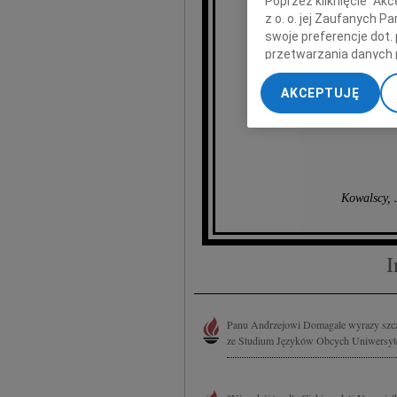
Poprzez kliknięcie "Ak
z o. o. jej Zaufanych 
wyrazy
swoje preferencje dot.
przetwarzania danych 
„Ustawienia zaawansow
AKCEPTUJĘ
My, nasi Zaufani Part
dokładnych danych geol
Przechowywanie informa
treści, badnie odbiorcó
Kowalscy, 
I
Panu Andrzejowi Domagale wyrazy szcze
ze Studium Języków Obcych Uniwersyt