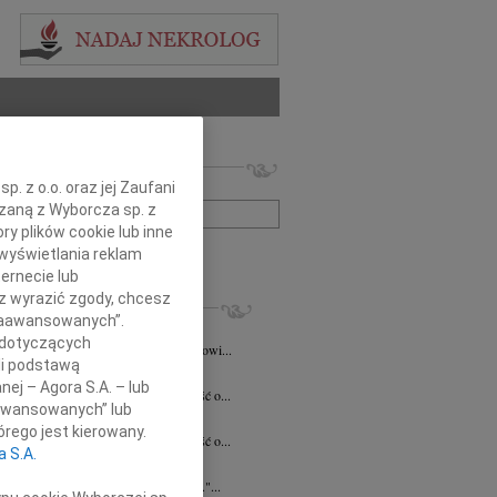
 nekrologów i wspomnień
. z o.o. oraz jej Zaufani
zwisko lub numer ogłoszenia:
ązaną z Wyborcza sp. z
ry plików cookie lub inne
+ szukanie zaawansowane
wyświetlania reklam
ernecie lub
sz wyrazić zgody, chcesz
KROLOGI
 Zaawansowanych”.
a Szostakiewicz
20.07.2026
Kielce
 dotyczących
emu Koledze Panu Notariuszowi Piotrowi...
li podstawą
5.2026
Kielce
nej – Agora S.A. – lub
bokim smutkiem przyjęliśmy wiadomość o...
aawansowanych” lub
n Pełka
15.04.2026
Kielce
rego jest kierowany.
bokim smutkiem przyjęliśmy wiadomość o...
a S.A.
a Czekaj
30.03.2026
Kielce
umiera ten, kto trwa w pamięci żywych."...