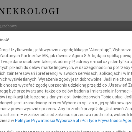
ogrzebowy
tność
Szukaj
 Domagała
ogi Użytkowniku, jeśli wyrazisz zgodę klikając "Akceptuję", Wyborcza sp
Imię i na
 Zaufanych Partnerów IAB, jak również Agora S.A. będąca spółką powi
Twoje dane osobowe takie jak adresy IP, adresy e-mail czy identyfikato
 tych plikach do celów marketingowych, w szczególności na potrzeby 
 zainteresowań i preferencji w swoich serwisach, aplikacjach i w Int
w nich wyświetlanych. Wyrażenie zgody jest dobrowolne. Jeśli nie chce
INNE NE
 lub chcesz wycofać zgodę uprzednio udzieloną przejdź do „Ustawień
Bożen
gą być przetwarzane także do celów badania i mierzenia informacji
Drogi
w i aplikacji lub łączone z danymi dot. świadczonych Tobie usług. Jeś
20.0
nych jest uzasadniony interes Wyborcza sp. z o.o., jej spółki powiąza
Joasi Grześ
Z głę
masz prawo wyrazić sprzeciw. Aby to zrobić przejdź do „Ustawień Z
Damia
istratorem – w zależności od zakresu sprzeciwu i podmiotu, wobec któ
z
Z głę
dziesz w
Polityce Prywatności Wyborcza.pl
i
Polityce Prywatności Agor
Rodziną
Emili
"Nie 