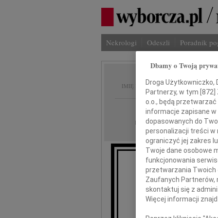
Nekrologi
Odeszli
Poradnik p
Dbamy o Twoją prywa
Janina
Droga Użytkowniczko, Dr
IMIĘ I NAZWISKO:
Partnerzy, w tym [
872
]
o.o., będą przetwarzać 
Kielce
REGION:
informacje zapisane w
dopasowanych do Twoich
19.01.2010
DATA EMISJI:
personalizacji treści 
ograniczyć jej zakres
Twoje dane osobowe mo
funkcjonowania serwisó
przetwarzania Twoich da
Zaufanych Partnerów, 
skontaktuj się z admin
Więcej informacji znaj